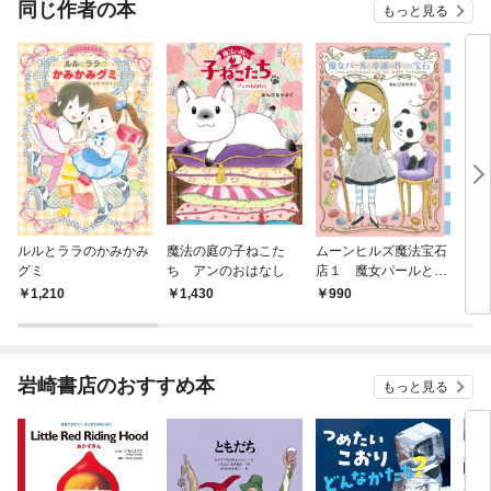
同じ作者の本
もっと見る
ルルとララのかみかみ
魔法の庭の子ねこた
ムーンヒルズ魔法宝石
アン
グミ
ち アンのおはなし
店１ 魔女パールと幸
１ 
運の８つの宝石
1,210
1,430
990
9
岩崎書店のおすすめ本
もっと見る