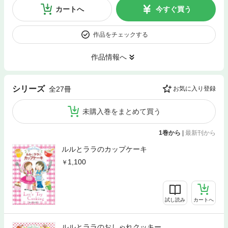
カートへ
今すぐ買う
作品をチェックする
作品情報へ
シリーズ
全27冊
お気に入り登録
未購入巻をまとめて買う
1巻から
|
最新刊から
ルルとララのカップケーキ
1,100
試し読み
カートへ
ルルとララのおしゃれクッキー