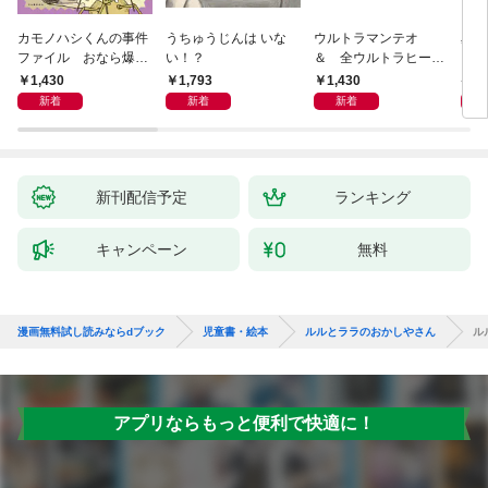
カモノハシくんの事件
うちゅうじんは いな
ウルトラマンテオ
星の
ファイル おなら爆
い！？
＆ 全ウルトラヒーロ
いグ
弾！ 危機イッパツ編
ー大集合 あそべるず
1,430
1,793
1,430
7
かん
新着
新着
新着
新刊配信予定
ランキング
キャンペーン
無料
漫画無料試し読みならdブック
児童書・絵本
ルルとララのおかしやさん
ル
アプリならもっと便利で快適に！