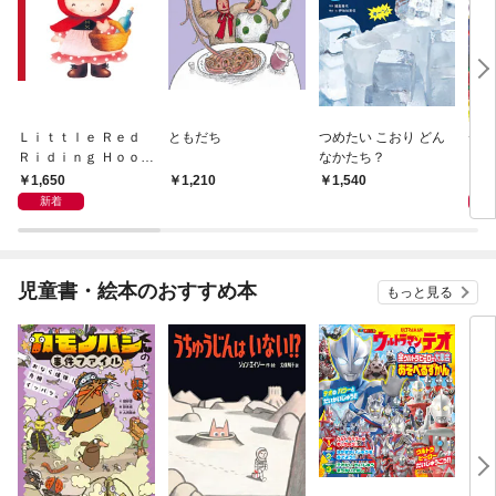
Ｌｉｔｔｌｅ Ｒｅｄ
ともだち
つめたい こおり どん
チビ
Ｒｉｄｉｎｇ Ｈｏｏｄ
なかたち？
おば
あかずきん
1,650
1,
1,210
1,540
新着
児童書・絵本のおすすめ本
もっと見る