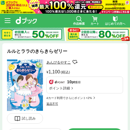
作品検索
カート
はじめての方へ
ルルとララのきらきらゼリー
あんびるやすこ
1,100
(税込)
10
pt
獲得
ポイント詳細
dカード利用でさらにポイント+2%
返品不可
試し読み