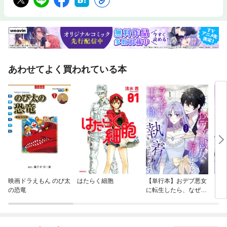
あわせてよく買われている本
映画ドラえもん のび太
はたらく細胞
【単行本】おデブ悪女
【タ
の恐竜
に転生したら、なぜか
もう
ラスボス王子様に執着
されています