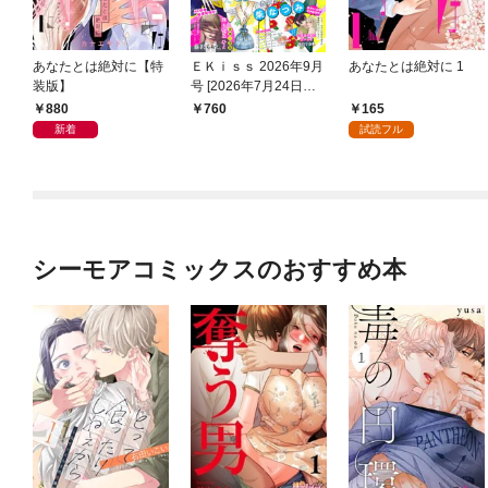
あなたとは絶対に【特
ＥＫｉｓｓ 2026年9月
あなたとは絶対に 1
装版】
号 [2026年7月24日発
売]
880
165
760
新着
試読フル
シーモアコミックスのおすすめ本