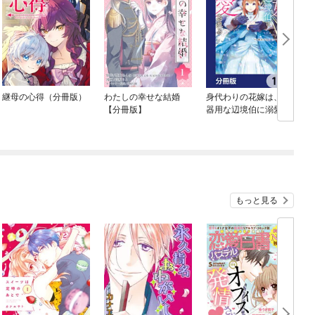
継母の心得（分冊版）
わたしの幸せな結婚
身代わりの花嫁は、不
B
【分冊版】
器用な辺境伯に溺愛さ
れる【分冊版】
もっと見る