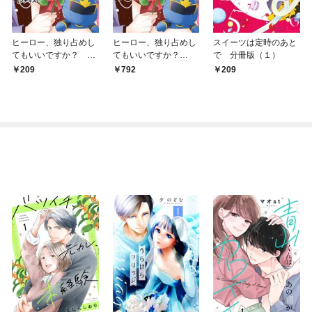
ヒーロー、独り占めし
ヒーロー、独り占めし
スイーツは定時のあと
てもいいですか？ プ
てもいいですか？
で 分冊版（１）
チキス（１）
（１）
209
792
209