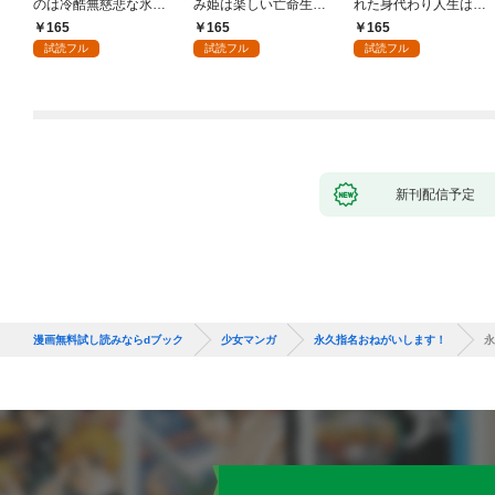
のは冷酷無慈悲な氷の
み姫は楽しい亡命生活
れた身代わり人生は、
王子の愛でした１
はじめます！１
今日でやめることにし
165
165
165
ます～辺境で自由を満
試読フル
試読フル
試読フル
喫中なので、今さら真
の聖女と言われても知
りません！～１
新刊配信予定
漫画無料試し読みならdブック
少女マンガ
永久指名おねがいします！
永