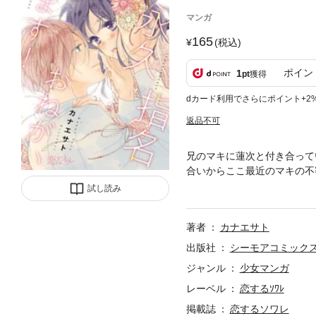
マンガ
165
(税込)
ポイン
1
pt
獲得
dカード利用でさらにポイント+2
返品不可
兄のマキに蓮次と付き合って
合いからここ最近のマキの不
年Vol．1に収録されています
試し読み
著者
カナエサト
出版社
シーモアコミック
ジャンル
少女マンガ
レーベル
恋するｿﾜﾚ
掲載誌
恋するソワレ