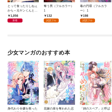
とって食ったりしねぇ
奪う男（フルカラー）
毒の円環（フルカラ
から～元ヤンくんとの
1
ー） 1
恋事情～ 1～6巻セッ
1,056
132
198
ト
新着
試読フル
試読フル
少女マンガのおすすめ本
身代わり令嬢を救った
花嫁の座を奪われた忌
「姉のスペア」と呼ば