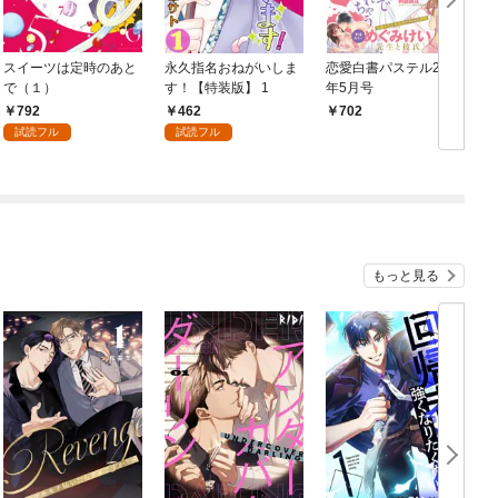
スイーツは定時のあと
永久指名おねがいしま
恋愛白書パステル2016
Y
で（１）
す！【特装版】 1
年5月号
a
792
462
702
試読フル
試読フル
もっと見る