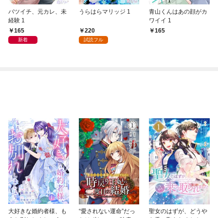
バツイチ、元カレ、未
うらはらマリッジ 1
青山くんはあの顔がカ
経験 1
ワイイ 1
165
220
165
新着
試読フル
大好きな婚約者様、も
“愛されない運命”だっ
聖女のはずが、どうや