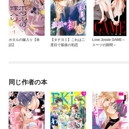
ホタルの嫁入り【単
【タテヨミ】これは二
Love Jossie GAME～
話】
度目で最後の初恋
スーツの隙間～
同じ作者の本