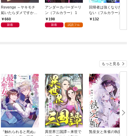
Revenge ～ヤキモチ
アンダーカバーダーリ
回帰者は強くなりたく
妬いたらダメですか？
ン（フルカラー） 1
ない（フルカラー） 1
～【描き下ろしおまけ
660
198
132
付き特装版】 1
新着
新着
試読フル
もっと見る
『触れられると死ぬ』
異世界三国譚～来世で
贄巫女と朱雀の執愛婚