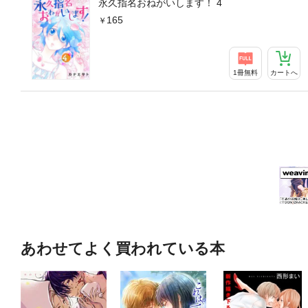
永久指名おねがいします！ 4
165
1冊無料
カートへ
あわせてよく買われている本