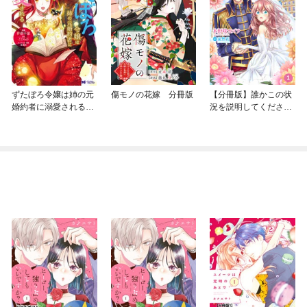
ずたぼろ令嬢は姉の元
傷モノの花嫁 分冊版
【分冊版】誰かこの状
婚約者に溺愛される
況を説明してくださ
（コミック） 分冊版
い！ ～契約から始まる
ウェディング～