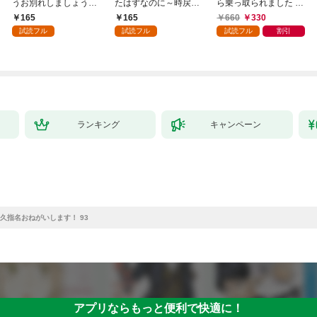
うお別れしましょう。
たはずなのに～時戻り
ら乗っ取られました 1
１
王妃の二度目の結婚～
巻
165
165
660
330
１
試読フル
試読フル
試読フル
割引
ランキング
キャンペーン
久指名おねがいします！ 93
アプリならもっと便利で快適に！