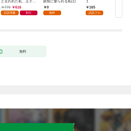
と言われた私、王子に
妖怪に娶られる私(1)
１
触れたら最強の大聖女
770
616
0
165
になりました。ところ
試読増量
割引
無料
試読フル
で殿下の愛が重い 1巻
無料