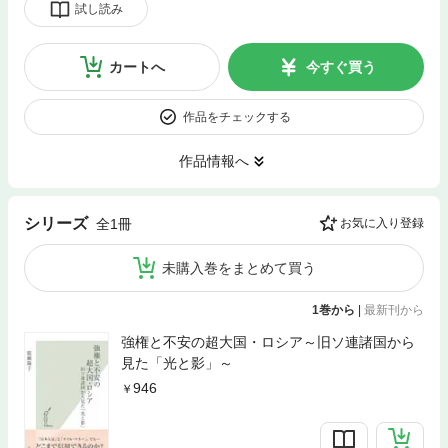
試し読み
カートへ
今すぐ買う
作品をチェックする
作品情報へ
シリーズ
全1冊
お気に入り登録
未購入巻をまとめて買う
1巻から
|
最新刊から
強権と不安の超大国・ロシア～旧ソ連諸国から
見た「光と影」～
946