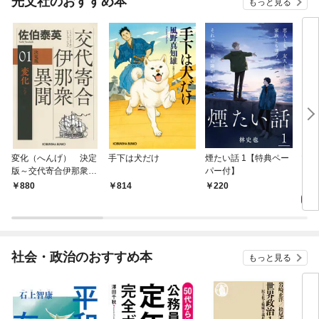
光文社のおすすめ本
もっと見る
変化（へんげ） 決定
手下は犬だけ
煙たい話 1【特典ペー
マリ
版～交代寄合伊那衆異
パー付】
聞（1）～
1,
880
814
220
社会・政治のおすすめ本
もっと見る