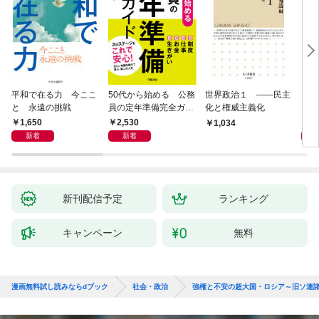
平和で在る力 今ここ
50代から始める 公務
世界政治１ ――民主
「力
と 永遠の挑戦
員の定年準備完全ガイ
化と権威主義化
く 
ド
1,650
2,530
1,
1,034
新着
新着
新刊配信予定
ランキング
キャンペーン
無料
漫画無料試し読みならdブック
社会・政治
強権と不安の超大国・ロシア～旧ソ連