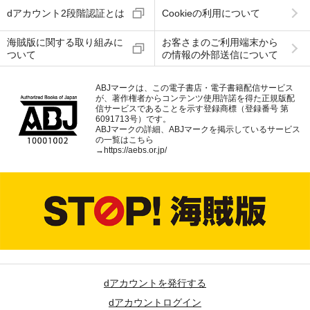
dアカウント2段階認証とは
Cookieの利用について
海賊版に関する取り組みに
お客さまのご利用端末から
ついて
の情報の外部送信について
ABJマークは、この電子書店・電子書籍配信サービス
が、著作権者からコンテンツ使用許諾を得た正規版配
信サービスであることを示す登録商標（登録番号 第
6091713号）です。
ABJマークの詳細、ABJマークを掲示しているサービス
の一覧はこちら
→
https://aebs.or.jp/
dアカウントを発行する
dアカウントログイン