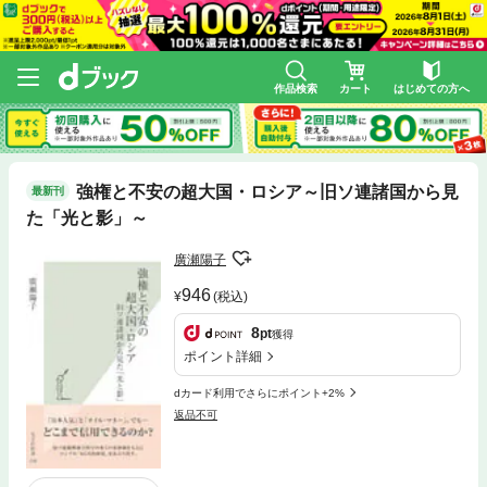
作品検索
カート
はじめての方へ
強権と不安の超大国・ロシア～旧ソ連諸国から見
最新刊
た「光と影」～
廣瀬陽子
946
(税込)
8
pt
獲得
ポイント詳細
dカード利用でさらにポイント+2%
返品不可