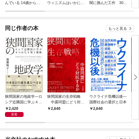
んでいる 14歳からの
ウィニズムはいかに悪
闇に挑んだ工作 30年
本
プログラミング
用されてきたか
目の真実
同じ作者の本
もっと見る
狭間国家の地政学―ロ
狭間国家の生存戦略
ウクライナ危機以後―
英語
シア近隣国に学ぶ４つ
中露同盟にどう対抗
国際社会の選択と日本
解
の生き残り戦略
するか
争[
2,420
2,640
2,640
2,
新着