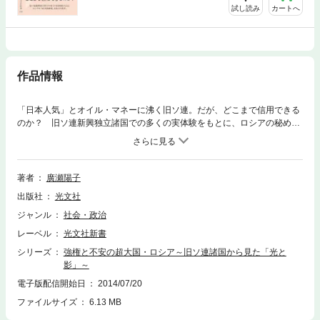
試し読み
カートへ
作品情報
「日本人気」とオイル・マネーに沸く旧ソ連。だが、どこまで信用できる
のか？ 旧ソ連新興独立諸国での多くの実体験をもとに、ロシアの秘めら
れた“ＫＧＢ的体質”をあぶり出す。
著者
廣瀬陽子
出版社
光文社
ジャンル
社会・政治
レーベル
光文社新書
シリーズ
強権と不安の超大国・ロシア～旧ソ連諸国から見た「光と
影」～
電子版配信開始日
2014/07/20
ファイルサイズ
6.13 MB