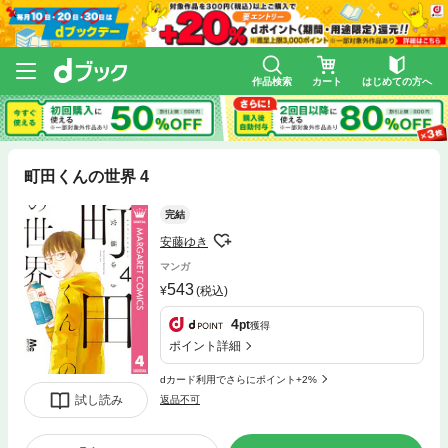
作品検索
カート
はじめての方へ
町田くんの世界 4
完結
安藤ゆき
マンガ
543
(税込)
4
pt
獲得
ポイント詳細
dカード利用でさらにポイント+2%
試し読み
返品不可