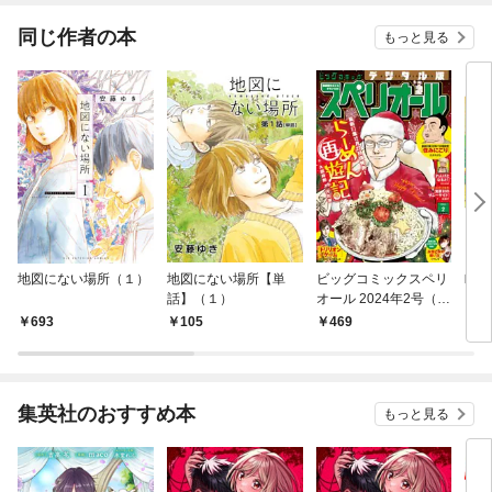
同じ作者の本
もっと見る
地図にない場所（１）
地図にない場所【単
ビッグコミックスペリ
町田
話】（１）
オール 2024年2号（2
023年12月22日発売）
693
105
469
5
集英社のおすすめ本
もっと見る