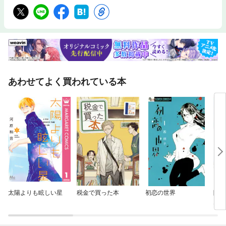
あわせてよく買われている本
太陽よりも眩しい星
税金で買った本
初恋の世界
隣の
ん。