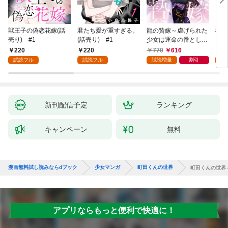
獣王子の偽恋花嫁(話
君たち愛が重すぎる。
龍の贄嫁～虐げられた
桜と
売り) #1
(話売り) #1
少女は運命の番として
愛される～ 1巻
220
220
770
616
2
試読フル
試読フル
試読増量
割引
試
新刊配信予定
ランキング
キャンペーン
無料
漫画無料試し読みならdブック
少女マンガ
町田くんの世界
町田くんの世界 
アプリならもっと便利で快適に！