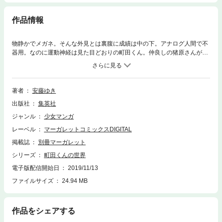
作品情報
物静かでメガネ。そんな外見とは裏腹に成績は中の下。アナログ人間で不
器用。なのに運動神経は見た目どおりの町田くん。仲良しの猪原さんが、
町田くんの前で涙をこぼしました。理由がわからない町田くんに、お父さ
んが言ったのは思ってもみなかった言葉で!? 気持ちがふくらむ第4巻！
著者
安藤ゆき
出版社
集英社
ジャンル
少女マンガ
レーベル
マーガレットコミックスDIGITAL
掲載誌
別冊マーガレット
シリーズ
町田くんの世界
電子版配信開始日
2019/11/13
ファイルサイズ
24.94 MB
作品をシェアする