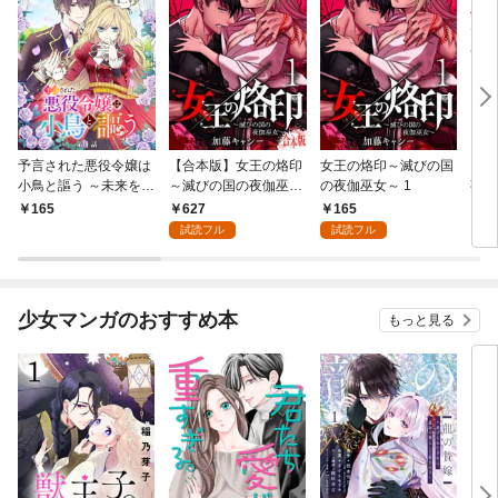
予言された悪役令嬢は
【合本版】女王の烙印
女王の烙印～滅びの国
【単
小鳥と謳う ～未来を知
～滅びの国の夜伽巫女
の夜伽巫女～ 1
熟れ
る専属執事に「君を救
～ 1
たり
627
165
165
1
う」と言われました～
試読フル
試読フル
分冊版 第1話
少女マンガのおすすめ本
もっと見る