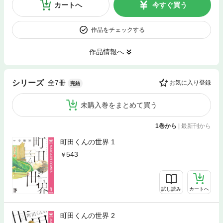
カートへ
今すぐ買う
作品をチェックする
作品情報へ
全7冊
シリーズ
お気に入り登録
完結
未購入巻をまとめて買う
1巻から
|
最新刊から
町田くんの世界 1
543
試し読み
カートへ
町田くんの世界 2