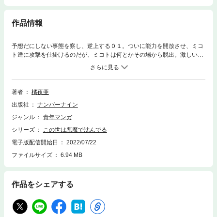
作品情報
予想だにしない事態を察し、逆上する０１。ついに能力を開放させ、ミコ
ト達に攻撃を仕掛けるのだが、ミコトは何とかその場から脱出。激しい戦
闘の中、意外な人物が０１に打撃を与えてしまう。
著者
橘夜亜
出版社
ナンバーナイン
ジャンル
青年マンガ
シリーズ
この世は悪魔で沈んでる
電子版配信開始日
2022/07/22
ファイルサイズ
6.94 MB
作品をシェアする