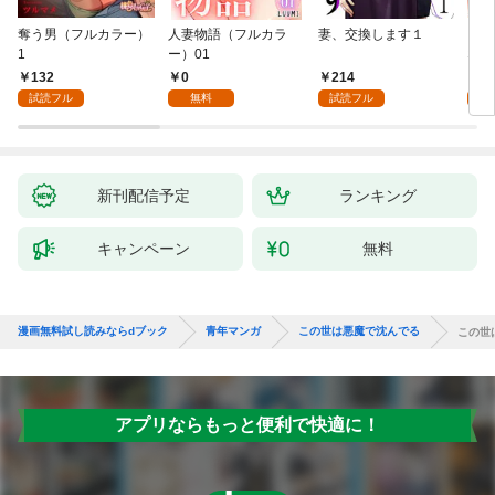
奪う男（フルカラー）
人妻物語（フルカラ
妻、交換します１
ごめ
1
ー）01
ない
132
0
214
1
試読フル
無料
試読フル
試
新刊配信予定
ランキング
キャンペーン
無料
漫画無料試し読みならdブック
青年マンガ
この世は悪魔で沈んでる
この世
アプリならもっと便利で快適に！