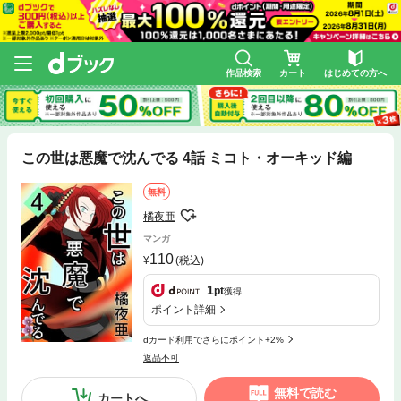
作品検索
カート
はじめての方へ
この世は悪魔で沈んでる 4話 ミコト・オーキッド編
無料
橘夜亜
マンガ
110
(税込)
1
pt
獲得
ポイント詳細
dカード利用でさらにポイント+2%
返品不可
無料で読む
カートへ