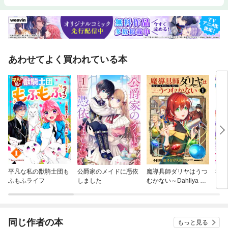
あわせてよく買われている本
平凡な私の獣騎士団も
公爵家のメイドに憑依
魔導具師ダリヤはうつ
私の
ふもふライフ
しました
むかない～Dahliya Wil
まし
ts No More～
爵に
婚生
同じ作者の本
もっと見る