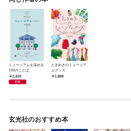
ミュージアムを深める
ときめきのミュージア
100のことば
ムグッズ
2,420
1,980
新着
玄光社のおすすめ本