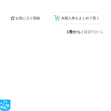
お気に入り登録
未購入巻をまとめて買う
1巻から
|
最新刊から