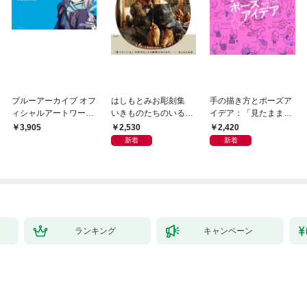
ブルーアーカイブ オフ
はしもとみお彫刻集
手の描き方とポーズア
ィシャルアートワーク
いきものたちのいると
イデア：「見たまま描
ス
ころ
く」から「思い通りに
2,530
2,420
3,905
描く」へ
新着
新着
ランキング
キャンペーン