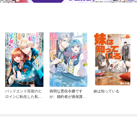
バッドエンド目前のヒ
病弱な悪役令嬢です
妹は知っている
ロインに転生した私、
が、婚約者が過保護す
今世では恋愛するつも
ぎて逃げ出したい(私た
りがチートな兄が離し
ち犬猿の仲でしたよ
てくれません！？@C
ね！？)
OMIC