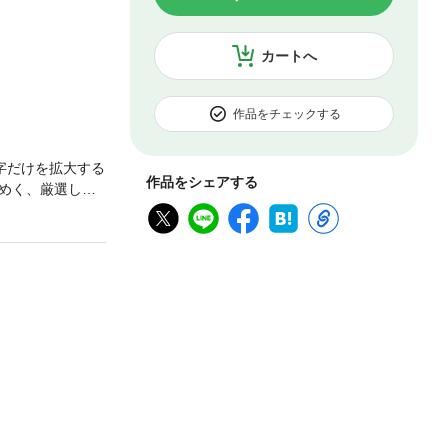
カートへ
作品をチェックする
字だけを拡大する
作品をシェアする
めく、厳選した
。本書では、ひ
しさに感動した
ーなど背景を知
ミュージアムの情