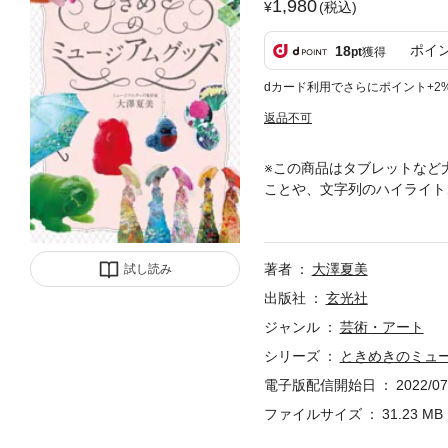
1,980
(税込)
ポイ
18
pt
獲得
dカード利用でさらにポイント+2
返品不可
※この商品はタブレットなど
ことや、文字列のハイライト
ミュージアムグッズを紹介。
と目見て欲しくなるような特
り、使ってその良さがさらに
著者
大澤夏美
試し読み
るとより愛着がわく「物語を
報や、豆知識なども掲載。
出版社
玄光社
ジャンル
芸術・アート
シリーズ
ときめきのミュ
電子版配信開始日
2022/07
ファイルサイズ
31.23 MB