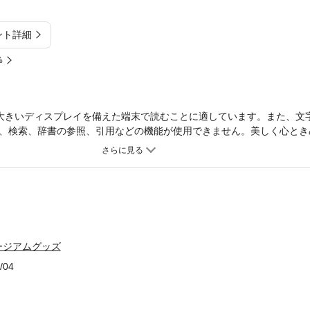
ント詳細
%
大きいディスプレイを備えた端末で読むことに適しています。また、文
、検索、辞書の参照、引用などの機能が使用できません。美しく心とき
美術館や博物館での、ときめきの思い出を形にしたミュージアムグッズ
別な輝きを持つ「きらめきのミュージアムグッズ」、ギミックの素晴ら
わかる「躍動するミュージアムグッズ」、アイテムが生まれたストーリ
紡ぐミュージアムグッズ」の3部構成で展開します。ほかに購入できる
ージアムグッズ
/04