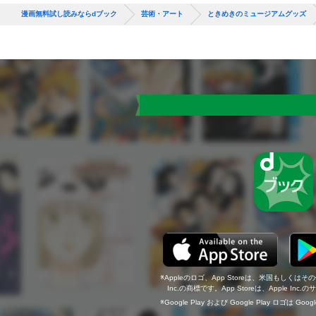
漫画無料試し読みならdブック
芸術・アート
ときめきのミュージアムグッズ
Appleのロゴ、App Storeは、米国もしくはそ
Inc.の商標です。App Storeは、Apple In
Google Play および Google Play ロゴは Go