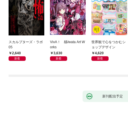
スカルプターズ・ラボ
VivA！ 緜/wata Art W
世界観で心をつかむシ
05
orks
ョップデザイン
2,640
3,630
4,620
新着
新着
新着
新刊配信予定