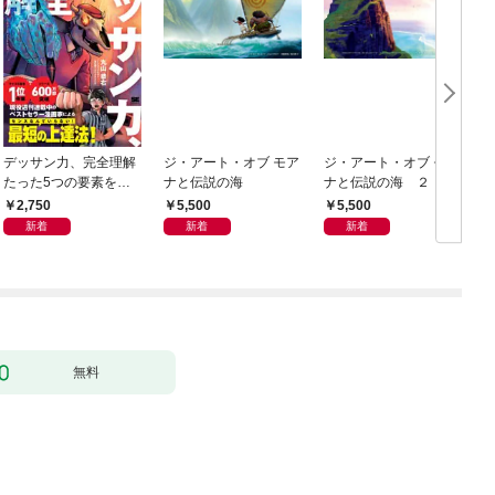
デッサン力、完全理解
ジ・アート・オブ モア
ジ・アート・オブ モア
色
たった5つの要素を知
ナと伝説の海
ナと伝説の海 ２
P
るだけで絵が確実に上
2,750
5,500
5,500
手くなる
新着
新着
新着
無料