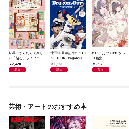
世界一かんたんで楽し
球団90周年記念SPECI
cute aggression うい
い「貼る」ライフログ
AL BOOK DragonsDay
り画集
ジャンクジャーナルの
s 2026
2,420
1,980
2,970
はじめ方
新着
新着
新着
芸術・アートのおすすめ本