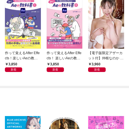
作って覚えるAfter Effe
作って覚えるAfter Effe
【電子版限定アザーカ
cts！楽しいAeの教科
cts！ 楽しいAeの教科
ット付】仲根なのか フ
書 Ⅰ
書Ⅱ
ァースト写真集 おはな
3,850
3,850
3,960
の
新着
新着
新着