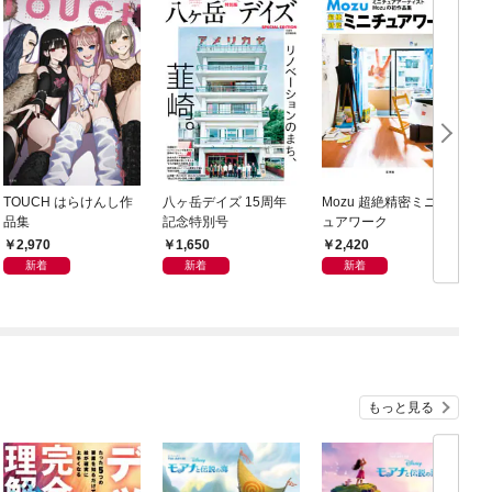
TOUCH はらけんし作
八ヶ岳デイズ 15周年
Mozu 超絶精密ミニチ
品集
記念特別号
ュアワーク
2,970
1,650
2,420
新着
新着
新着
もっと見る