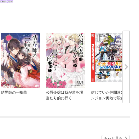
結界師の一輪華
公爵令嬢は我が道を場
信じていた仲間達にダ
当たり的に行く
ンジョン奥地で殺され
かけたがギフト『無限
ガチャ』でレベル９９
９９の仲間達を手に入
れて元パーティーメン
バーと世界に復讐＆
『ざまぁ！』します！
もっと見る