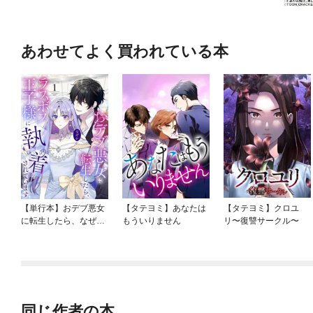
あわせてよく買われている本
【単行本】おデブ悪女
【タテヨミ】あなたは
【タテヨミ】クロユ
に転生したら、なぜか
もういりません
リ〜復讐サークル〜
ラスボス王子様に執着
されています
同じ作者の本