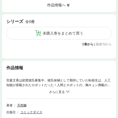
作品情報へ
シリーズ
全0冊
未購入巻をまとめて買う
1巻から
|
最新刊から
作品情報
宮森文香は絶賛彼氏募集中。彼氏候補として期待していた転校生は、人工
知能が搭載されたロボットだった！人間とロボットの、胸キュン満載の近
未来系恋愛漫画。※作家個人で公開していたＷｅｂ漫画作品を電子書籍版
として配信！※本商品は過去に他出版社から発行されていた商品になりま
す。収録内容に変更はありませんので、重複購入にご注意ください。
著者
天然鰤
出版社
コミックダイス