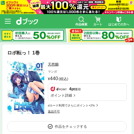
作品検索
カート
はじめての方へ
ロボ転っ！ 1巻
天然鰤
マンガ
440
(税込)
4
pt
獲得
ポイント詳細
dカード利用でさらにポイント+2%
返品不可
作品をチェックする