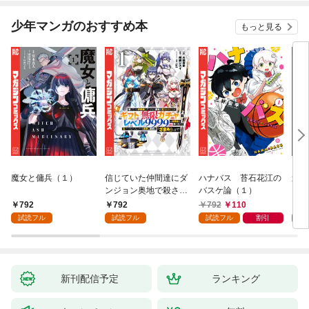
少年マンガのおすすめ本
もっと見る
魔女と傭兵（１）
信じていた仲間達にダ
ハナバス 苔石花江の
追放
ンジョン奥地で殺され
バスケ論（１）
『自
かけたがギフト『無限
領地
792
792
792
110
7
ガチャ』でレベル９９
強の
試読フル
試読フル
試読フル
割引
試
９９の仲間達を手に入
～最
れて元パーティーメン
で始
バーと世界に復讐＆
拓ス
『ざまぁ！』します！
（１
（１）
新刊配信予定
ランキング