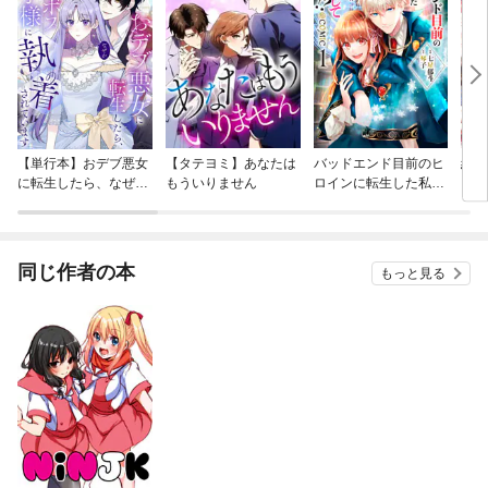
【単行本】おデブ悪女
【タテヨミ】あなたは
バッドエンド目前のヒ
結界
に転生したら、なぜか
もういりません
ロインに転生した私、
ラスボス王子様に執着
今世では恋愛するつも
されています
りがチートな兄が離し
てくれません！？@C
OMIC
同じ作者の本
もっと見る