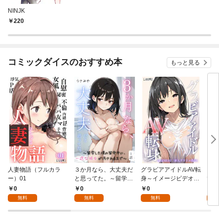
NINJK
220
コミックダイスのおすすめ本
もっと見る
人妻物語（フルカラ
３か月なら、大丈夫だ
グラビアアイドルAV転
メン
ー）01
と思ってた。～留学し
身～イメージビデオ撮
て【
た僕の留守中に、一途
影って聞いてきたのに
コミ
0
0
0
0
な彼女が汚されるまで
～scene.01
無料
無料
無料
～ 1話