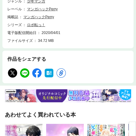
ジャンル
少年マンガ
レーベル
マンガハックPerry
掲載誌
マンガハックPerry
シリーズ
ロボ転っ！
電子版配信開始日
2020/04/01
ファイルサイズ
34.72 MB
作品をシェアする
あわせてよく買われている本