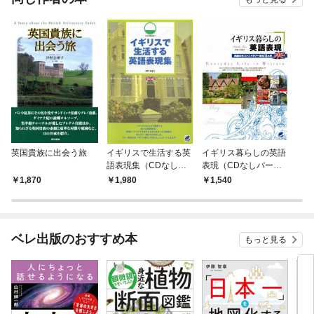
英国貴族に出会う旅
イギリスで生活する英
イギリス暮らしの英語
語表現集（CDなしバ
表現（CDなしバージ
ージョン）
ョン）
1,870
1,980
1,540
ベレ出版のおすすめ本
もっと見る