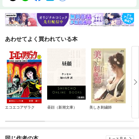
あわせてよく買われている本
エコエコアザラク
昼顔（新潮文庫）
美しき刺繍師
女体
同じ作者の本
もっと見る