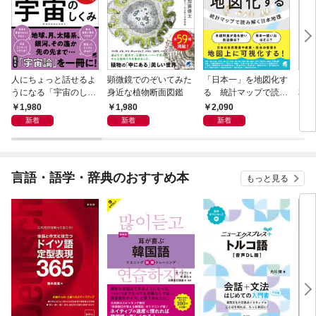
人にちょっと話せるよ
顕微鏡でのぞいてみた
「日本一」を地図化す
［音
うになる「宇宙のしく
身近な植物断面図鑑
る 統計マップで読み
本気
み」
解く日本地理
タリ
1,980
1,980
2,090
3,
新着
新着
新着
言語・語学・辞典のおすすめ本
もっと見る