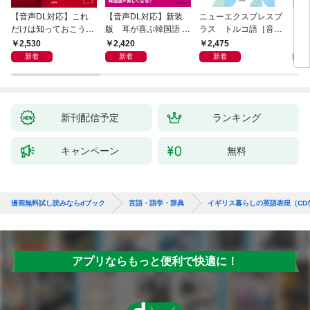
【音声DL対応】これ
【音声DL対応】新装
ニューエクスプレスプ
【音
だけは知っておこう！
版 耳が喜ぶ韓国語 リ
ラス トルコ語［音声
イタ
新装版 会話と作文に
スニング体得トレーニ
DL版］
よく
2,530
2,420
2,475
2,
役立つドイツ語定型表
ング
新着
新着
新着
現365
新刊配信予定
ランキング
キャンペーン
無料
漫画無料試し読みならdブック
言語・語学・辞典
イギリス暮らしの英語表現（CD
アプリならもっと便利で快適に！