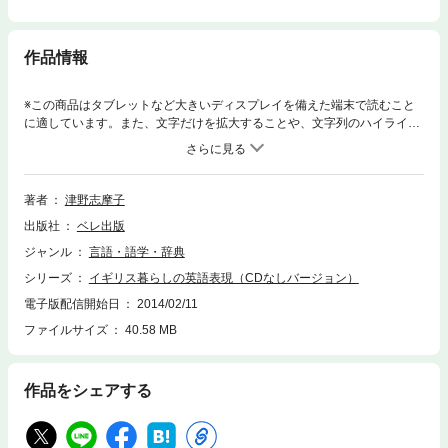
作品情報
※この商品はタブレットなど大きいディスプレイを備えた端末で読むこと
に適しています。また、文字だけを拡大することや、文字列のハイライ
ト、検索、辞書の参照、引用などの機能が使用できません。（本製品はC
D付き書籍として発売したものの書籍部分のみを電子化したものです。CD
および音声データは付属しておりませんのでご注意ください。） イギリ
スに日本人学生がホームステイする設定で、1月から12月までの日常の会
著者
津野志摩子
話表現と、イギリスの生活習慣・風習などを身につけます。イギリス在住
出版社
ベレ出版
20年の著者が実生活の中から日本人学習者に最適なフレーズや発音・表現
をピックアップしてありますので、実際にイギリスで生活している気分
ジャンル
言語・語学・辞典
で、楽しみながら学習できます。イギリス英語を身につけたい人に是非！
シリーズ
イギリス暮らしの英語表現（CDなしバージョン）
電子版配信開始日
2014/02/11
ファイルサイズ
40.58 MB
作品をシェアする