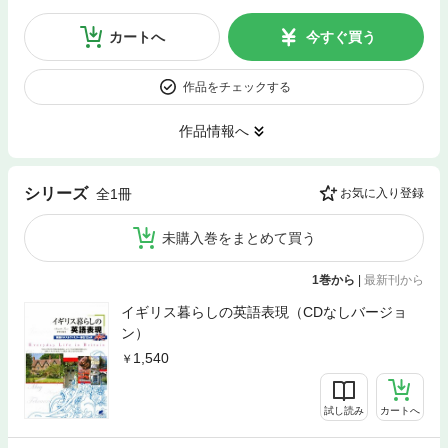
カートへ
今すぐ買う
作品をチェックする
作品情報へ
シリーズ
全1冊
お気に入り登録
未購入巻をまとめて買う
1巻から
|
最新刊から
イギリス暮らしの英語表現（CDなしバージョ
ン）
1,540
試し読み
カートへ