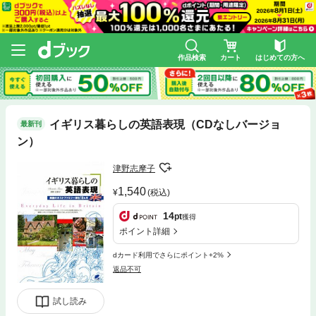
作品検索
カート
はじめての方へ
イギリス暮らしの英語表現（CDなしバージョ
最新刊
ン）
津野志摩子
1,540
(税込)
14
pt
獲得
ポイント詳細
dカード利用でさらにポイント+2%
返品不可
試し読み