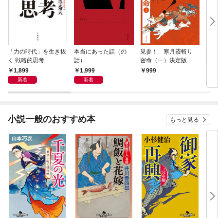
「力の時代」を生き抜
本当にあった話（の
見参！ 寒月霞斬り
耳袋
く 戦略的思考
話）
密命（一）決定版
大凶
1,899
1,999
999
7
新着
新着
小説一般のおすすめ本
もっと見る