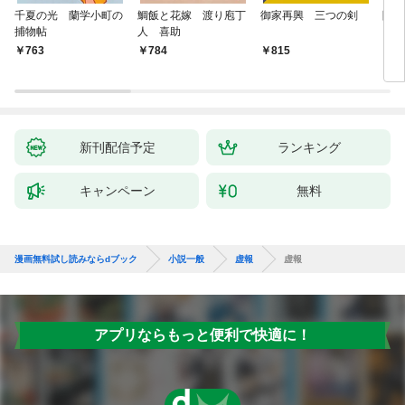
千夏の光 蘭学小町の
鯛飯と花嫁 渡り庖丁
御家再興 三つの剣
降格
捕物帖
人 喜助
763
784
815
7
新刊配信予定
ランキング
キャンペーン
無料
漫画無料試し読みならdブック
小説一般
虚報
虚報
アプリならもっと便利で快適に！