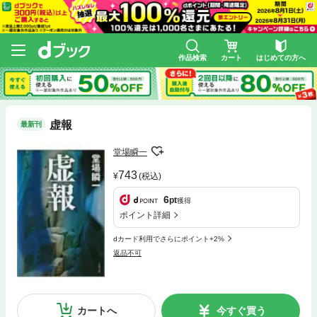
作品検索
カート
はじめての方へ
虚報
最新刊
堂場瞬一
743
(税込)
6
pt
獲得
ポイント詳細
dカード利用でさらにポイント+2%
返品不可
カートへ
今すぐ買う