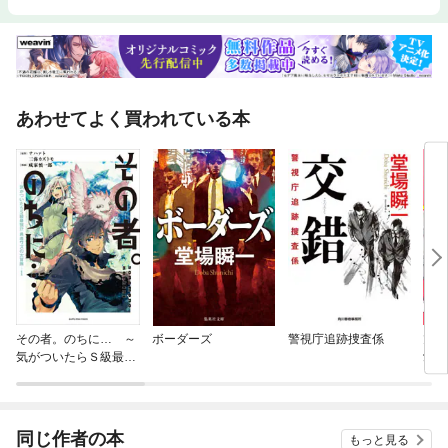
あわせてよく買われている本
その者。のちに… ～
ボーダーズ
警視庁追跡捜査係
旭く
気がついたらＳ級最
愛が
強！？ 勇者ワズの大冒
険～
同じ作者の本
もっと見る