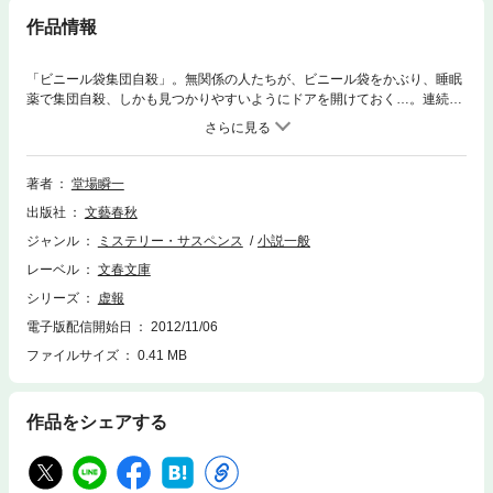
作品情報
「ビニール袋集団自殺」。無関係の人たちが、ビニール袋をかぶり、睡眠
薬で集団自殺、しかも見つかりやすいようにドアを開けておく…。連続す
るこの自殺の裏には、ある大学教授が運営するサイトの存在があった。事
件を追う、東日新聞社会部の有名キャップ市川と、若手記者長妻は、スク
ープ合戦の中、何度も“抜かれ”ながら独自の取材ルートで真実を追う。自
殺サイトはなぜ立ち上げられたのか？ 東京、新潟、米国etc. 事件の裏
著者
堂場瞬一
にある虚実とは？ 報道の最前線を描くエンターテインメント小説。
出版社
文藝春秋
ジャンル
ミステリー・サスペンス
小説一般
レーベル
文春文庫
シリーズ
虚報
電子版配信開始日
2012/11/06
ファイルサイズ
0.41 MB
作品をシェアする