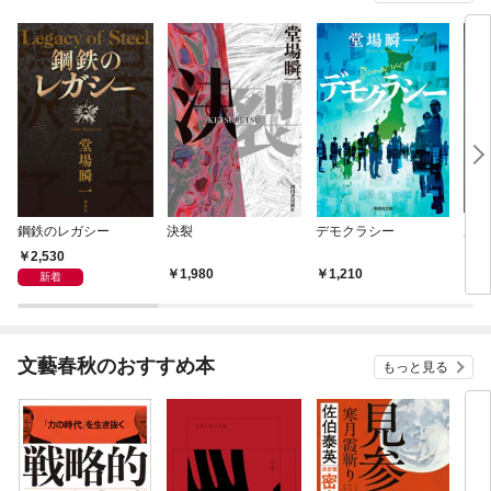
鋼鉄のレガシー
決裂
デモクラシー
鷹の
2,530
1,980
1,210
9
新着
文藝春秋のおすすめ本
もっと見る