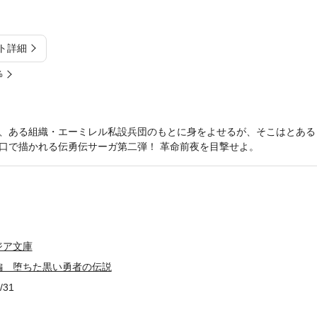
ト詳細
%
、ある組織・エーミレル私設兵団のもとに身をよせるが、そこはとある
口で描かれる伝勇伝サーガ第二弾！ 革命前夜を目撃せよ。
ジア文庫
編 堕ちた黒い勇者の伝説
/31