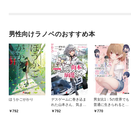
版】 1
男性向けラノベのおすすめ本
ほうかごがかり
デスゲームに巻き込ま
男女比1：5の世界でも
れた山本さん、気まま
普通に生きられると思
にゲームバランスを崩
った？ ～激重感情な
792
792
770
壊させる【電子特別
彼女たちが無自覚男子
版】
に翻弄されたら～