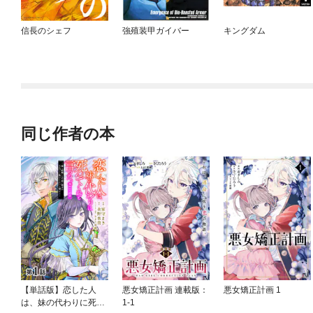
信長のシェフ
強殖装甲ガイバー
キングダム
同じ作者の本
【単話版】恋した人
悪女矯正計画 連載版：
悪女矯正計画 1
は、妹の代わりに死ん
1-1