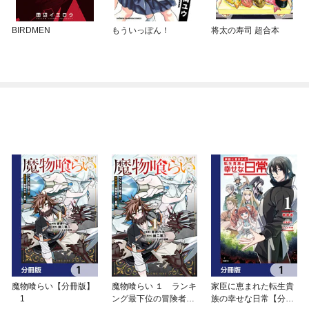
BIRDMEN
もういっぽん！
将太の寿司 超合本
魔物喰らい【分冊版】
魔物喰らい １ ランキ
家臣に恵まれた転生貴
1
ング最下位の冒険者は
族の幸せな日常【分冊