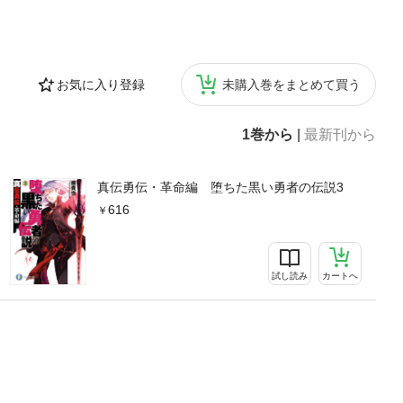
お気に入り登録
未購入巻をまとめて買う
1巻から
|
最新刊から
真伝勇伝・革命編 堕ちた黒い勇者の伝説3
616
試し読み
カートへ