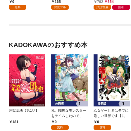
でくれと言った。―妹
0
165
792
554
と結婚した片思い相手
無料
試読フル
試読増量
割引
がなぜ今さら私のもと
に？と思ったら―@C
OMIC 第1話
KADOKAWAのおすすめ本
淫獄団地【第1話】
私、蜘蛛なモンスター
乙女ゲー世界はモブに
をテイムしたので、ス
厳しい世界です【共和
パイダーシルクで裁縫
国編】【分冊版】 1
0
0
181
を頑張ります！【分冊
無料
無料