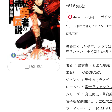
616
(税込)
ポイン
5
pt
獲得
dカード利用でさらにポイント+2
返品不可
母を亡くした少年、クラウは
究所だった。全く新しい切り
著者
鏡貴也
とよた瑣織
試し読み
出版社
KADOKAWA
ジャンル
男性向けラノベ
レーベル
富士見ファンタ
シリーズ
真伝勇伝・革命
電子版配信開始日
2017/12
ファイルサイズ
10.23 MB