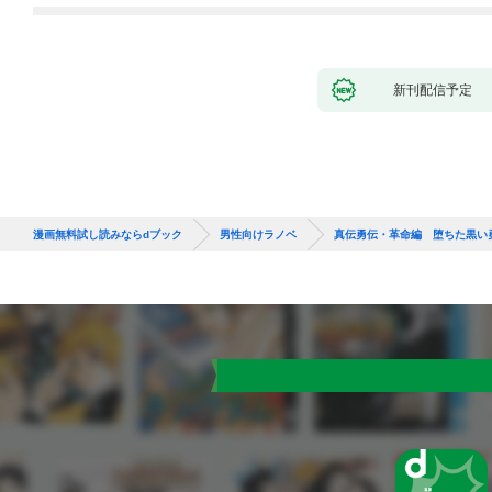
新刊配信予定
漫画無料試し読みならdブック
男性向けラノベ
真伝勇伝・革命編 堕ちた黒い