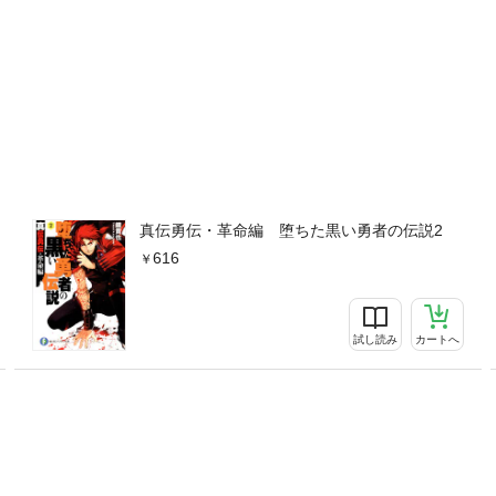
真伝勇伝・革命編 堕ちた黒い勇者の伝説2
616
試し読み
カートへ