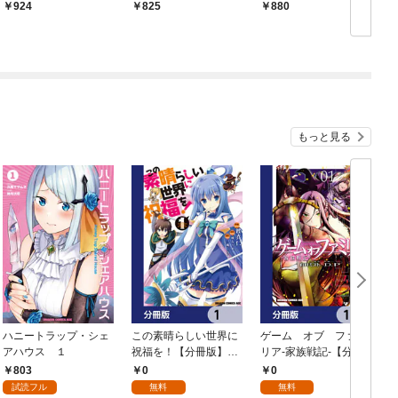
ら仕方ない 忘却の乙
924
825
880
女は神様に永遠に愛さ
れるようです（コミッ
ク）１
もっと見る
ハニートラップ・シェ
この素晴らしい世界に
ゲーム オブ ファミ
アハウス １
祝福を！【分冊版】
リア-家族戦記-【分冊
イ
1
版】 1
803
0
0
試読フル
無料
無料