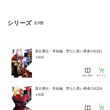
シリーズ
全9冊
真伝勇伝・革命編 堕ちた黒い勇者の伝説1
616
試し読み
カートへ
真伝勇伝・革命編 堕ちた黒い勇者の伝説4
638