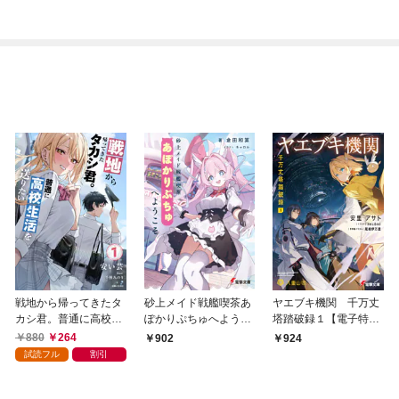
戦地から帰ってきたタ
砂上メイド戦艦喫茶あ
ヤエブキ機関 千万丈
カシ君。普通に高校生
ぽかりぷちゅへようこ
塔踏破録１【電子特別
活を送りたい【電子版
そ
版】
880
264
902
924
特典付】１
試読フル
割引