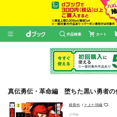
作品検索
カート
真伝勇伝・革命編 堕ちた黒い勇者の
鏡貴也
とよた瑣織
ノベル