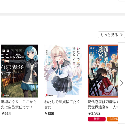
もっと見る
廃墟めぐり ここから
わたしで童貞捨てたく
現代忍者は万能ゆえに
先は自己責任です！
せに
異世界迷宮を一人でど
こまでも深く潜る 1
1,562
924
880
新着
試読増量