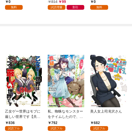
魔物の力で最強へ
版】 1
0
814
99
0
無料
試読増量
割引
無料
乙女ゲー世界はモブに
私、蜘蛛なモンスター
美人女上司滝沢さん
厳しい世界です【共和
をテイムしたので、ス
国編】 ０１
パイダーシルクで裁縫
836
792
682
を頑張ります！ 1
試読フル
試読フル
試読フル