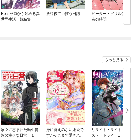
Re：ゼロから始める異
放課後ていぼう日誌
ピーター・グリルと賢
世界生活 短編集
者の時間
もっと見る
家臣に恵まれた転生貴
身に覚えのない溺愛で
リライト・ライト・ラ
族の幸せな日常 １
すがそこまで愛された
スト・トライ 1