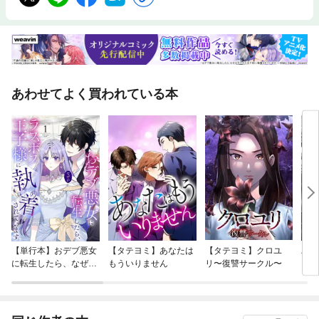
あわせてよく買われている本
【単行本】おデブ悪女
【タテヨミ】あなたは
【タテヨミ】クロユ
バッ
に転生したら、なぜか
もういりません
リ〜復讐サークル〜
ロイ
ラスボス王子様に執着
今世
されています
りが
てく
OMI