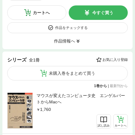
カートへ
今すぐ買う
作品をチェックする
作品情報へ
シリーズ
全1冊
お気に入り登録
未購入巻をまとめて買う
1巻から
|
最新刊から
マウスが変えたコンピュータ史 エンゲルバー
トからMacへ
1,760
試し読み
カートへ