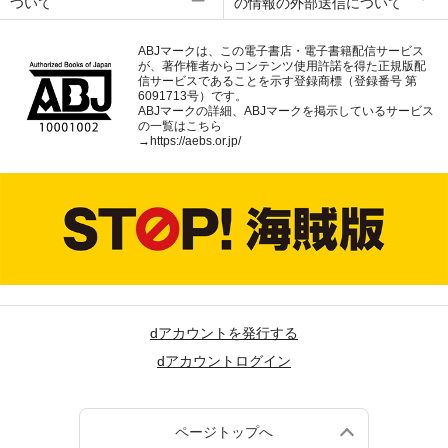
ついて
の情報の外部送信について
ABJマークは、この電子書店・電子書籍配信サービス
が、著作権者からコンテンツ使用許諾を得た正規版配
信サービスであることを示す登録商標（登録番号 第
6091713号）です。
ABJマークの詳細、ABJマークを掲示しているサービス
の一覧はこちら
→
https://aebs.or.jp/
dアカウントを発行する
dアカウントログイン
ページトップへ