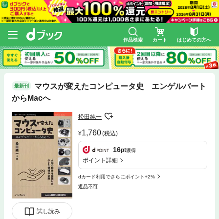
作品検索
カート
はじめての方へ
マウスが変えたコンピュータ史 エンゲルバート
最新刊
からMacへ
松田純一
1,760
(税込)
16
pt
獲得
ポイント詳細
dカード利用でさらにポイント+2%
返品不可
試し読み