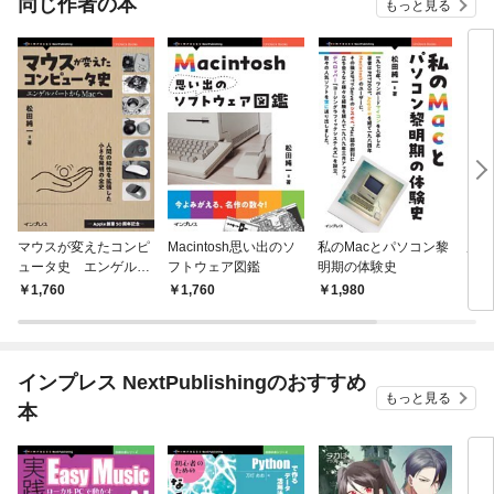
同じ作者の本
もっと見る
マウスが変えたコンピ
Macintosh思い出のソ
私のMacとパソコン黎
成功
ュータ史 エンゲルバ
フトウェア図鑑
明期の体験史
ンラ
ートからMacへ
スク
1,760
1,760
1,980
1,
勝ち
インプレス NextPublishingのおすすめ
もっと見る
本