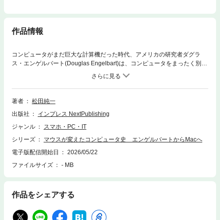
作品情報
コンピュータがまだ巨大な計算機だった時代、アメリカの研究者ダグラ
ス・エンゲルバート(Douglas Engelbart)は、コンピュータをまったく別の
視点から見ていた。彼はコンピュータを「人間の知能を拡張する道具」と
して考えていたのである。その研究の中で生まれた装置が、後に「マウ
ス」と呼ばれることになる。 1968年、エンゲルバートは歴史的なデモン
ストレーションを行い、マウスを使って画面上の情報を操作してみせた。
著者
松田純一
そこには、ハイパーテキスト、ウィンドウ、共同編集など、現代のコンピ
出版社
インプレス NextPublishing
ュータの基本的な概念がすでに含まれていた。 しかし、この革命的な研
究はすぐには世界に広がらなかった。 その後、カリフォルニアのゼロッ
ジャンル
スマホ・PC・IT
クス・パロアルト研究所(Xerox PARC)で研究が発展し、さらに1980年代
シリーズ
マウスが変えたコンピュータ史 エンゲルバートからMacへ
にはAppleがパーソナルコンピュータの世界にマウスを持ち込むことで、
ようやく一般の人々の机の上に広がっていくことになる。 今日、マウス
電子版配信開始日
2026/05/22
はありふれた装置のように見える。しかしその背後には、人とコンピュー
ファイルサイズ
- MB
タの関係を変えようとした研究者たちの情熱と長い試行錯誤の歴史があ
る。 本書では、マウスという小さな装置の誕生から現在までの歩みをた
どりながら、コンピュータの歴史と、人間と機械の関係の変化を見つめて
作品をシェアする
いく。