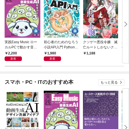
実践Easy Music ロー
初心者のためのなろう
クソゲー悪役令嬢 滅
新装
カルPCで動かす音楽
小説API入門 Pythonで
亡ルートしかないクソ
の豪
生成AI完全ガイド
作るデータ活用法
ゲーに転生したけど、
2,200
1,980
1,188
1,
絶対生き残ってやる！
新着
新着
スマホ・PC・ITのおすすめ本
もっと見る