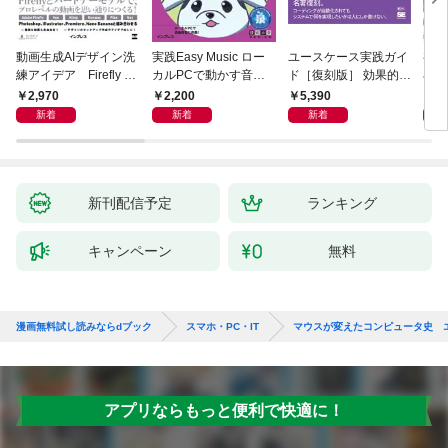
動画生成AIデザイン洗
実践Easy Music ロー
ユースケース実践ガイ
初心
練アイデア Firefly &
カルPCで動かす音楽
ド［復刻版］ 効果的な
小説A
Veo， Kling， etc.
生成AI完全ガイド
ユースケースの書き方
作る
2,970
2,200
5,390
1,
新着
新着
新着
新刊配信予定
ランキング
キャンペーン
無料
漫画無料試し読みならdブック
スマホ・PC・IT
マウスが変えたコンピュータ史 エ
アプリならもっと便利で快適に！