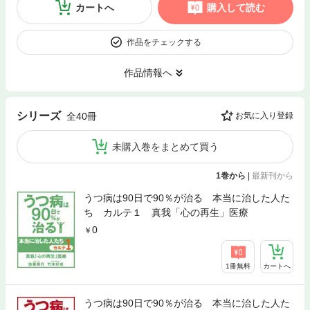
カートへ
購入して読む
作品をチェックする
作品情報へ
シリーズ
全40冊
お気に入り登録
未購入巻をまとめて買う
1巻から
|
最新刊から
うつ病は90日で90％が治る 本当に治した人た
ち カルテ１ 真我「心の再生」医療
0
1冊無料
カートへ
うつ病は90日で90％が治る 本当に治した人た