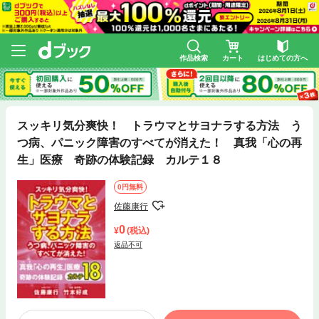
作品検索
カート
はじめての方へ
スッキリ気分爽快！ トラウマとサヨナラする方法 う
つ病、パニック障害のすべてが消えた！ 真我「心の再
生」医療 奇跡の体験記録 カルテ１８
0円無料
佐藤康行
0
(税込)
返品不可