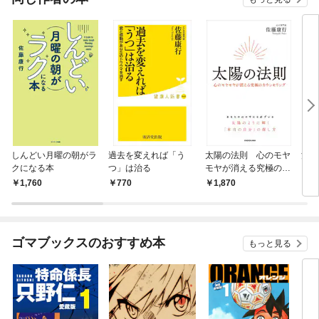
しんどい月曜の朝がラ
過去を変えれば「う
太陽の法則 心のモヤ
満月
クになる本
つ」は治る
モヤが消える究極のカ
ウンセリング
1,760
770
1,870
1,
ゴマブックスのおすすめ本
もっと見る