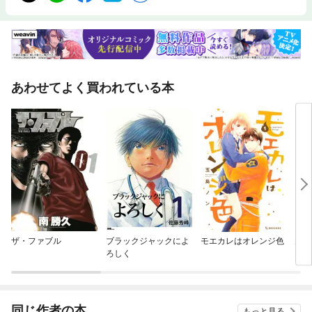
あわせてよく買われている本
ザ・ファブル
ブラックジャックによ
モエカレはオレンジ色
天堂
ろしく
同じ作者の本
もっと見る