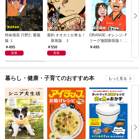
特命係長 只野仁 愛蔵
新約 オオカミが来る！
ORANGE -オレンジ- F
GE
版 １
新装版 １
リーグ激闘新装版！ 第
OF
１巻
495
550
495
4
新着
新着
暮らし・健康・子育てのおすすめ本
もっと見る