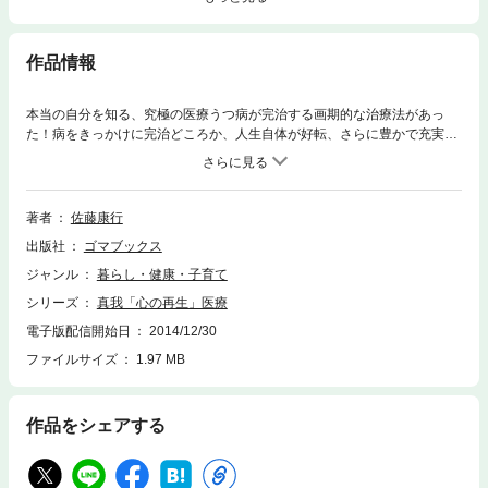
作品情報
本当の自分を知る、究極の医療うつ病が完治する画期的な治療法があっ
た！病をきっかけに完治どころか、人生自体が好転、さらに豊かで充実し
た人生を手に入れた方の実例を紹介。「心の再生」に注目したこれからの
医療についても、わかりやすく解説。
著者
佐藤康行
出版社
ゴマブックス
ジャンル
暮らし・健康・子育て
シリーズ
真我「心の再生」医療
電子版配信開始日
2014/12/30
ファイルサイズ
1.97 MB
作品をシェアする