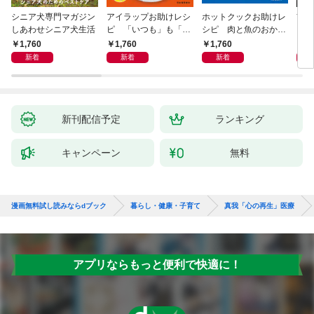
シニア犬専門マガジン
アイラップお助けレシ
ホットクックお助けレ
首
しあわせシニア犬生活
ピ 「いつも」も「も
シピ 肉と魚のおか
ヨガ
しも」もおいしい！
ず 少ない材料＆調味
ラと
1,760
1,760
1,760
1,
料で、あとはスイッチ
リー
新着
新着
新着
ポン！
昇と
新刊配信予定
ランキング
キャンペーン
無料
漫画無料試し読みならdブック
暮らし・健康・子育て
真我「心の再生」医療
アプリならもっと便利で快適に！