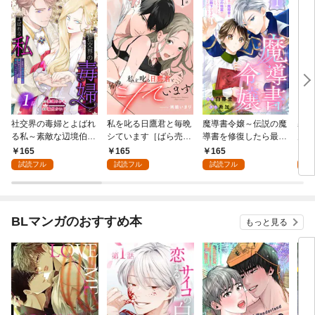
社交界の毒婦とよばれ
私を叱る日鷹君と毎晩
魔導書令嬢～伝説の魔
寡黙
る私～素敵な辺境伯令
シています［ばら売
導書を修復したら最強
力ゼ
息に腕を折られたの
り］ 第1話
の精霊が味方になりま
る～
165
165
165
1
で、責任とってもらい
した（クールな王弟殿
の声
試読フル
試読フル
試読フル
試
ます～［ばら売り］
下がなぜかいつもそば
～［
第1話
にいます）～［ばら売
01
り］ 第1話
BLマンガのおすすめ本
もっと見る