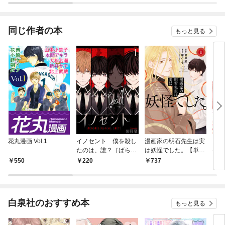
ミック版（分冊版）
同じ作者の本
もっと見る
花丸漫画 Vol.1
イノセント 僕を殺し
漫画家の明石先生は実
DK
たのは、誰？［ばら売
は妖怪でした。【単行
け付
り］第1話
本版】【特典付き】1
550
220
737
7
白泉社のおすすめ本
もっと見る