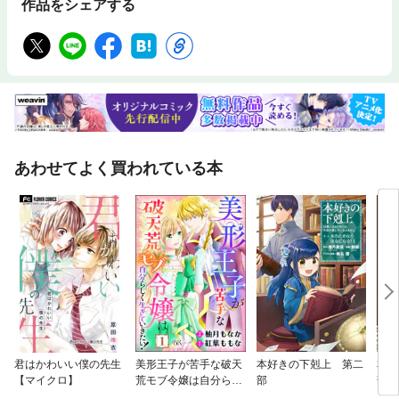
作品をシェアする
あわせてよく買われている本
君はかわいい僕の先生
美形王子が苦手な破天
本好きの下剋上 第二
本好
【マイクロ】
荒モブ令嬢は自分らし
部
部
く生きていきたい！ コ