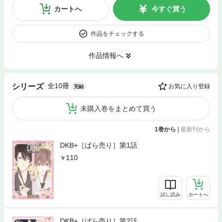
カートへ
今すぐ買う
作品をチェックする
作品情報へ
全10冊
シリーズ
お気に入り登録
完結
未購入巻をまとめて買う
1巻から
|
最新刊から
DKB+［ばら売り］第1話
110
試し読み
カートへ
DKB+［ばら売り］第2話