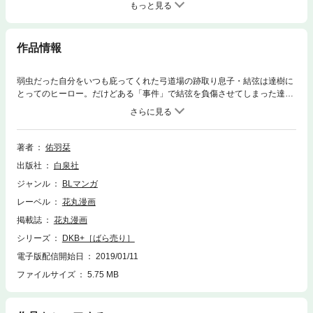
もっと見る
作品情報
弱虫だった自分をいつも庇ってくれた弓道場の跡取り息子・結弦は達樹に
とってのヒーロー。だけどある「事件」で結弦を負傷させてしまった達樹
は転校。弓道からも遠ざかっていた…だが、高等部の入学式で突然再会し
て！(この作品はウェブ・マガジン：花丸漫画 Vol.26に収録されていま
す。重複購入にご注意ください。)
著者
佑羽栞
出版社
白泉社
ジャンル
BLマンガ
レーベル
花丸漫画
掲載誌
花丸漫画
シリーズ
DKB+［ばら売り］
電子版配信開始日
2019/01/11
ファイルサイズ
5.75 MB