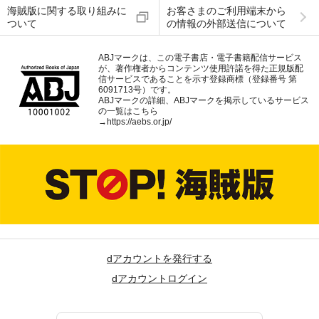
海賊版に関する取り組みに
お客さまのご利用端末から
ついて
の情報の外部送信について
ABJマークは、この電子書店・電子書籍配信サービス
が、著作権者からコンテンツ使用許諾を得た正規版配
信サービスであることを示す登録商標（登録番号 第
6091713号）です。
ABJマークの詳細、ABJマークを掲示しているサービス
の一覧はこちら
→
https://aebs.or.jp/
dアカウントを発行する
dアカウントログイン