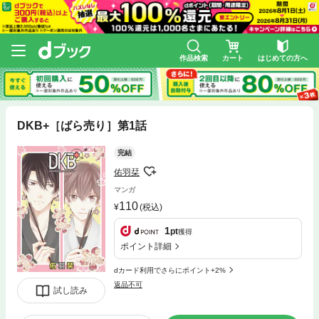
作品検索
カート
はじめての方へ
DKB+［ばら売り］第1話
完結
佑羽栞
マンガ
110
(税込)
1
pt
獲得
ポイント詳細
dカード利用でさらにポイント+2%
返品不可
試し読み