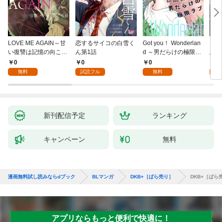
LOVE ME AGAIN～甘
恋するサイコの白雪く
Got you！ Wonderlan
ビバ
い復讐は記憶の向こう
ん第1話
d ～男だらけの極限ラ
鳥は
側～(1)
ブ～(1)
【全
0
0
0
0
無料
試読フル
無料
新刊配信予定
ランキング
キャンペーン
無料
漫画無料試し読みならdブック
BLマンガ
DKB+［ばら売り］
DKB+［ばら
アプリならもっと便利で快適に！