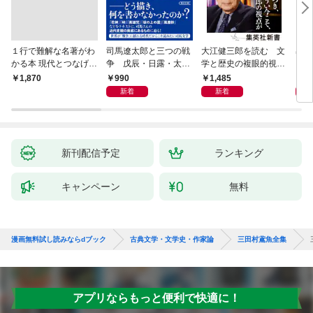
１行で難解な名著がわ
司馬遼太郎と三つの戦
大江健三郎を読む 文
出会
かる本 現代とつなげて
争 戊辰・日露・太平
学と歴史の複眼的視点
エッセンスをつかむ50
洋
から
990
1,485
1,
￥1,870
冊
新着
新着
新刊配信予定
ランキング
キャンペーン
無料
漫画無料試し読みならdブック
古典文学・文学史・作家論
三田村鳶魚全集
アプリならもっと便利で快適に！