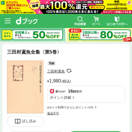
作品検索
カート
はじめての方へ
三田村鳶魚全集〈第5巻〉
完結
三田村鳶魚
1,980
(税込)
18
pt
獲得
ポイント詳細
dカード利用でさらにポイント+2%
返品不可
試し読み