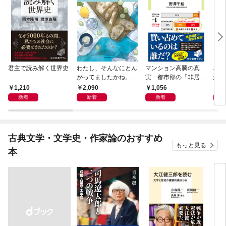
君主で読み解く世界史
わたし、そんなにとん
マンション高騰の真
私と
がってましたかね。
実 都市部の「非居住
紀 
獅子座、Ａ型、丙午は
化」が街を壊す
ヤが
1,210
2,090
1,056
1,
めぐる
新着
新着
新着
古典文学・文学史・作家論のおすすめ
もっと見る
本