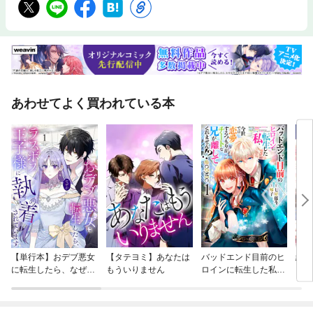
あわせてよく買われている本
【単行本】おデブ悪女
【タテヨミ】あなたは
バッドエンド目前のヒ
結界
に転生したら、なぜか
もういりません
ロインに転生した私、
ラスボス王子様に執着
今世では恋愛するつも
されています
りがチートな兄が離し
てくれません！？@C