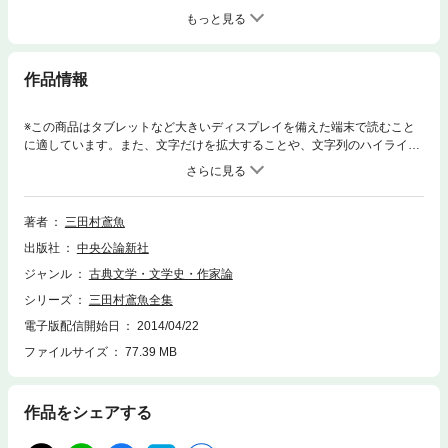
もっと見る
作品情報
※この商品はタブレットなど大きいディスプレイを備えた端末で読むこと
に適しています。また、文字だけを拡大することや、文字列のハイライ
ト、検索、辞書の参照、引用などの機能が使用できません。加賀騒動 幕
府のスパイ政治他
著者
三田村鳶魚
出版社
中央公論新社
ジャンル
古典文学・文学史・作家論
シリーズ
三田村鳶魚全集
電子版配信開始日
2014/04/22
ファイルサイズ
77.39 MB
作品をシェアする