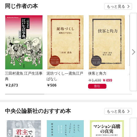
OMIC
同じ作者の本
もっと見る
三田村鳶魚 江戸生活事
泥坊づくし―鳶魚江戸
侠客と角力
札差
典
ばなし
1,430
499
2,673
506
8
割引
中央公論新社のおすすめ本
もっと見る