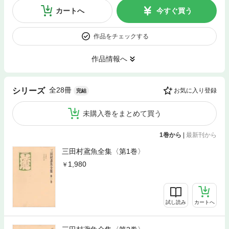
カートへ
今すぐ買う
作品をチェックする
作品情報へ
全28冊
シリーズ
お気に入り登録
完結
未購入巻をまとめて買う
1巻から
|
最新刊から
三田村鳶魚全集〈第1巻〉
1,980
試し読み
カートへ