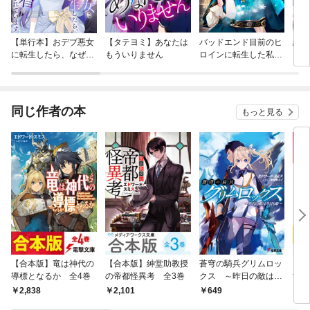
【単行本】おデブ悪女
【タテヨミ】あなたは
バッドエンド目前のヒ
結界
に転生したら、なぜか
もういりません
ロインに転生した私、
ラスボス王子様に執着
今世では恋愛するつも
されています
りがチートな兄が離し
てくれません！？@C
OMIC
同じ作者の本
もっと見る
【合本版】竜は神代の
【合本版】紳堂助教授
蒼穹の騎兵グリムロッ
お前
導標となるか 全4巻
の帝都怪異考 全3巻
クス ～昨日の敵は今
世界
日も敵～
の幼
2,838
2,101
649
6
ヒロ