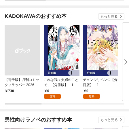
KADOKAWAのおすすめ本
もっと見る
【電子版】月刊コミッ
これは我々夫婦のこと
チェンジリベンジ【分
チェ
クフラッパー 2026年9
で、【分冊版】 1
冊版】 1
月号
0
0
￥730
7
無料
無料
男性向けラノベのおすすめ本
もっと見る