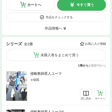
カートへ
今すぐ買う
作品をチェックする
作品情報へ
シリーズ
全2冊
お気に入り登録
未購入巻をまとめて買う
1巻から
|
最新刊から
侵略教師星人ユーマ
605
試し読み
カートへ
侵略教師星人ユーマII