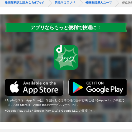
漫画無料試し読みならdブック
男性向けラノベ
侵略教師星人ユーマ
侵略教
アプリならもっと便利で快適に！
Appleのロゴ、App Storeは、米国もしくはその他の国や地域におけるApple Inc.の商標で
す。App Storeは、Apple Inc.のサービスマークです。
Google Play および Google Play ロゴは Google LLC の商標です。