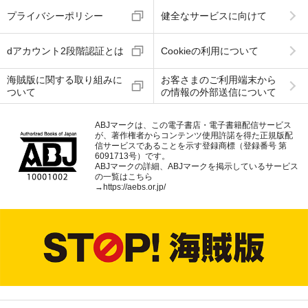
プライバシーポリシー
健全なサービスに向けて
dアカウント2段階認証とは
Cookieの利用について
海賊版に関する取り組みに
お客さまのご利用端末から
ついて
の情報の外部送信について
ABJマークは、この電子書店・電子書籍配信サービス
が、著作権者からコンテンツ使用許諾を得た正規版配
信サービスであることを示す登録商標（登録番号 第
6091713号）です。
ABJマークの詳細、ABJマークを掲示しているサービス
の一覧はこちら
→
https://aebs.or.jp/