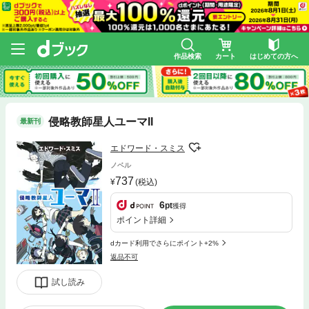
作品検索
カート
はじめての方へ
侵略教師星人ユーマII
最新刊
エドワード・スミス
ノベル
737
(税込)
6
pt
獲得
ポイント詳細
dカード利用でさらにポイント+2%
返品不可
試し読み