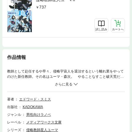
737
試し読み
カートへ
作品情報
教師として赴任するや早々、侵略宇宙人を退治するという離れ業をやって
のけた新任教師。その名はユーマ・森次。 やることなすこと破天荒だ
が、筋の通った教師道を突き進むユーマを生徒たちは慕っている。教師以
上の想いを抱く少女もいるが。 あの事件からほどなく、宇宙人が退去し
た跡地に騒動が勃発する。地球外生命体と思われる巨大な卵が発見された
のだ。自衛隊も出動する事態に世間は騒然となるが、ユーマは違う。あれ
著者
エドワード・スミス
こそ俺の地球侵略作戦第一号！ と意味不明の宣言をするのだが!? 宇宙ス
出版社
KADOKAWA
ケールの教師物語、第2弾！
ジャンル
男性向けラノベ
レーベル
メディアワークス文庫
シリーズ
侵略教師星人ユーマ