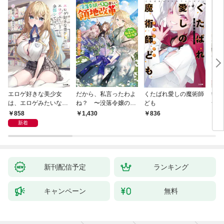
エロゲ好きな美少女
だから、私言ったわよ
くたばれ愛しの魔術師
学園
は、エロゲみたいなこ
ね？ 〜没落令嬢の案
ども
命の
と全部シてほしい【電
外楽しい領地改革〜
通い
858
1,430
836
8
子ＳＳ特典付き】
迫っ
新着
新刊配信予定
ランキング
キャンペーン
無料