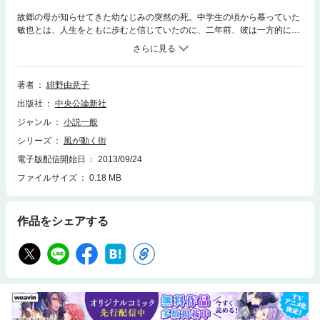
故郷の母が知らせてきた幼なじみの突然の死。中学生の頃から慕っていた
敏也とは、人生をともに歩むと信じていたのに、二年前、彼は一方的に別
れを告げ、別の女性と結婚していた。その理由はいまだに分からず、わた
しの心をえぐり続けている。敏也との思い出をたどるため、郷里の町を訪
れたわたしは、敏也の母から、あまりにも残酷な「真実」を聞かされ
る……。第二回室生犀星文学賞受賞作。電子書籍オリジナル。
著者
緋野由意子
出版社
中央公論新社
ジャンル
小説一般
シリーズ
風が動く街
電子版配信開始日
2013/09/24
ファイルサイズ
0.18 MB
作品をシェアする