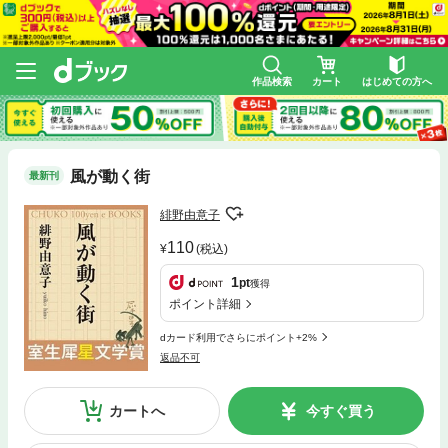
作品検索
カート
はじめての方へ
風が動く街
最新刊
緋野由意子
110
(税込)
1
pt
獲得
ポイント詳細
dカード利用でさらにポイント+2%
返品不可
カートへ
今すぐ買う