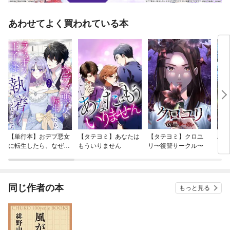
あわせてよく買われている本
【単行本】おデブ悪女
【タテヨミ】あなたは
【タテヨミ】クロユ
バッ
に転生したら、なぜか
もういりません
リ〜復讐サークル〜
ロイ
ラスボス王子様に執着
今世
されています
りが
てく
OMI
同じ作者の本
もっと見る