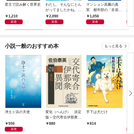
君主で読み解く世界史
わたし、そんなにとん
マンション高騰の真
私と
がってましたかね。
実 都市部の「非居住
紀 
獅子座、Ａ型、丙午は
化」が街を壊す
ヤが
1,210
2,090
1,056
1,
めぐる
新着
新着
新着
小説一般のおすすめ本
もっと見る
浄土ヶ浜の天使
変化（へんげ） 決定
手下は犬だけ
マリ
版～交代寄合伊那衆異
聞（1）～
550
1,
880
814
新着