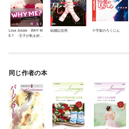
Love Jossie WHY M
結婚記念死
十字架のろくにん
E？ -王子が私を好き
な理由-
同じ作者の本