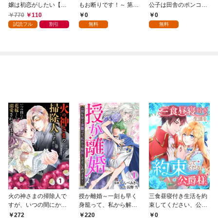
嬢は初恋がしたい【単
もお断りです！～ 第1
公子は田舎のポンコツ
行本版】 1巻
話
令嬢にふりまわされる
770
110
0
0
1話
試読フル
割引
無料
無料
火の神さまの掃除人で
授か離婚～一刻も早く
三食昼寝付き生活を約
すが、いつの間にか花
身籠って、私から解放
束してください、公爵
嫁として溺愛されてい
してさしあげます！1
様 1話
272
0
220