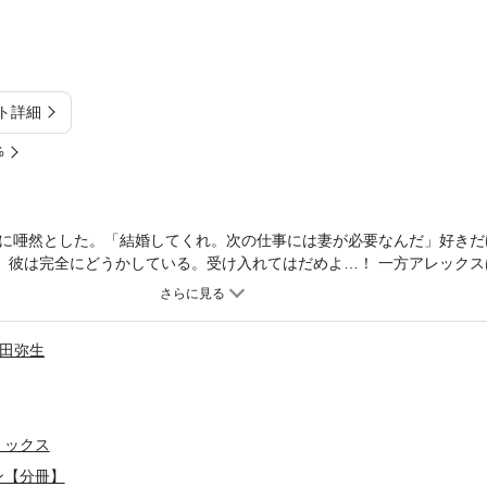
ト詳細
%
に唖然とした。「結婚してくれ。次の仕事には妻が必要なんだ」好きだ
て、彼は完全にどうかしている。受け入れてはだめよ…！ 一方アレック
好きな友達のイザベルなら信頼できるし、妻役も難なくこなしてくれる
。友達が“妻”になったところで、なんの問題も生じないはずだ。そう思
田弥生
ミックス
ン【分冊】