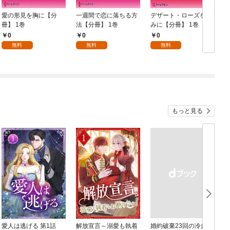
愛の形見を胸に【分
一週間で恋に落ちる方
デザート・ローズをき
冊】 1巻
法【分冊】 1巻
みに【分冊】 1巻
【
0
0
0
無料
無料
無料
もっと見る
愛人は逃げる 第1話
解放宣言～溺愛も執着
婚約破棄23回の冷血貴