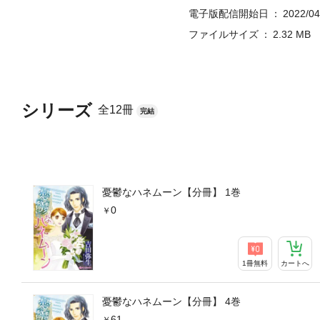
電子版配信開始日
2022/04
ファイルサイズ
2.32 MB
シリーズ
全12冊
完結
憂鬱なハネムーン【分冊】 1巻
0
1冊無料
カートへ
憂鬱なハネムーン【分冊】 4巻
61