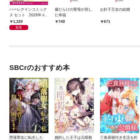
ハーレクインコミック
傷だらけの聖母が宿し
お針子王女の結婚
ス セット 2026年 vo
た幸福
l.1013
1,320
740
671
新着
SBCrのおすすめ本
堕落聖女に転生した
婚約した王子は元暗殺
三食昼寝付き生活を約