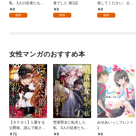
私、3人の従者たちに
者でした 第1話
束してください、公爵
抱かれて困ってます 第
様 1話
0
0
0
1話
無料
無料
無料
女性マンガのおすすめ本
【タテヨミ】1.愛する
堕落聖女に転生した
みせあいっこフレンド
公爵様、謹んで殺させ
私、3人の従者たちに
1
ていただきます！
抱かれて困ってます 第
71
0
0