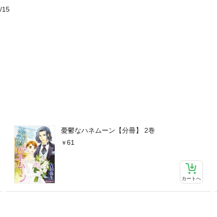
/15
憂鬱なハネムーン【分冊】 2巻
61
カートへ