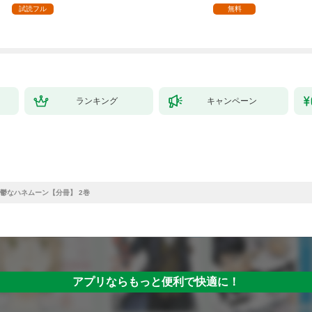
ます【単話】（１）
試読フル
無料
ランキング
キャンペーン
鬱なハネムーン【分冊】 2巻
アプリならもっと便利で快適に！