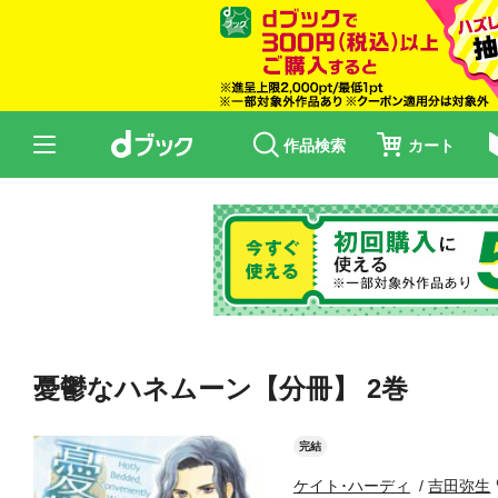
作品検索
カート
憂鬱なハネムーン【分冊】 2巻
完結
ケイト･ハーディ
吉田弥生