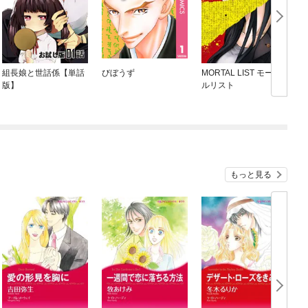
組長娘と世話係【単話
びぼうず
MORTAL LIST モータ
版】
ルリスト
もっと見る