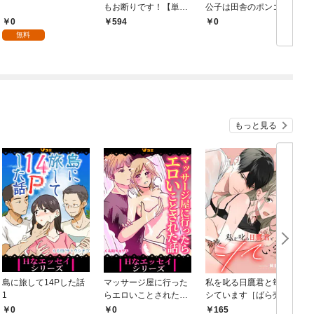
もお断りです！【単行
公子は田舎のポンコツ
本版】 1巻
令嬢にふりまわされる
0
594
￥0
￥
モノクロ版 第1話
無料
もっと見る
島に旅して14Pした話
マッサージ屋に行った
私を叱る日鷹君と毎晩
1
らエロいことされた話
シています［ばら売
1
り］ 第1話
0
0
165