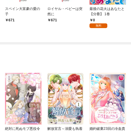
スペイン大富豪の愛の
ロイヤル・ベビーは突
最後の花火はあなたと
子
然に
【分冊】 1巻
0
671
671
無料
絶対に死ぬモブ悪役令
解放宣言～溺愛も執着
婚約破棄23回の冷血貴