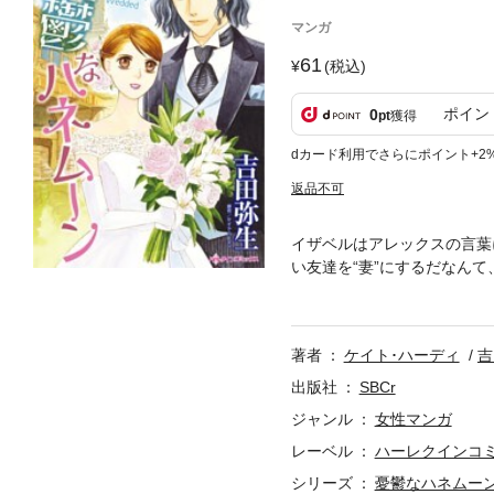
マンガ
61
(税込)
ポイン
0
pt
獲得
dカード利用でさらにポイント+2
返品不可
イザベルはアレックスの言葉
い友達を“妻”にするだなん
僕にはイザベルが必要だ。大
も僕は愛なんて信じていない
著者
ケイト･ハーディ
吉
出版社
SBCr
ジャンル
女性マンガ
レーベル
ハーレクインコ
シリーズ
憂鬱なハネムー