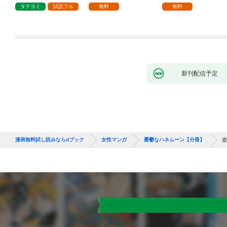
1話
タテヨミ
試読フル
無料
無料
新刊配信予定
漫画無料試し読みならdブック
女性マンガ
憂鬱なハネムーン【分冊】
憂