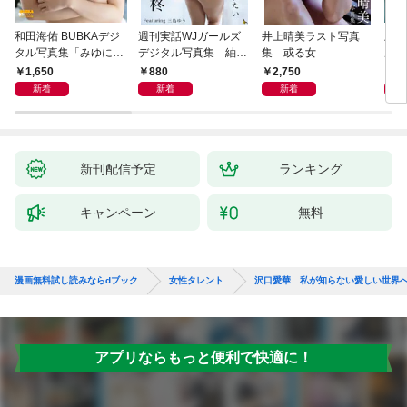
和田海佑 BUBKAデジ
週刊実話WJガールズ
井上晴美ラスト写真
上西
タル写真集「みゆに夢
デジタル写真集 紬柊
集 或る女
ル写
中。」
「あなたに触れたい」
ー・
1,650
880
2,750
1,
featuring 三島ゆう
新着
新着
新着
新刊配信予定
ランキング
キャンペーン
無料
漫画無料試し読みならdブック
女性タレント
沢口愛華 私が知らない愛しい世界
アプリならもっと便利で快適に！