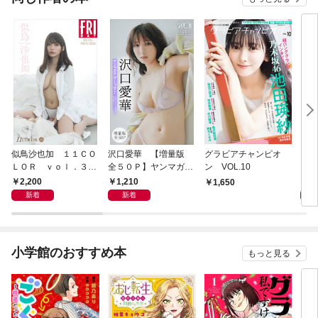
似鳥沙也加 １１ＣＯ
沢口愛華 【増量版
グラビアチャンピオ
ＡＩ
ＬＯＲ ｖｏｌ．３
全５０Ｐ】ヤンマガア
ン VOL.10
ス・
ＦＲＩＤＡＹデジタル
ザーっす！＜ＹＭ２０
ＡＹ
2,200
1,210
1,
1,650
写真集
２６年２５号未公開カ
新着
新着
ット＞ ヤンマガデジ
タル写真集
小学館のおすすめ本
もっと見る