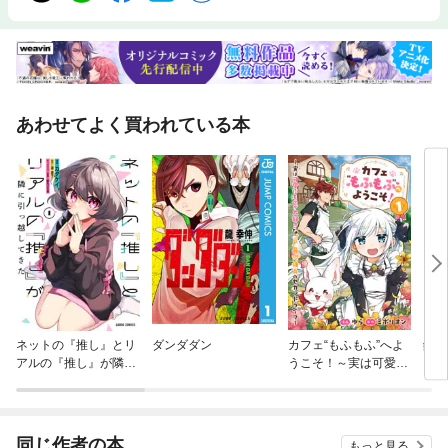
あわせてよく買われている本
ネットの『推し』とリ
ダンダダン
カフェ“もふもふ”へよ
鋼の
アルの『推し』が隣に
うこそ！～実は可愛い
引っ越してきた
ものが大好きな”元”最
恐傭兵のセカンドライ
フ～【電子単行本版】
同じ作者の本
もっと見る