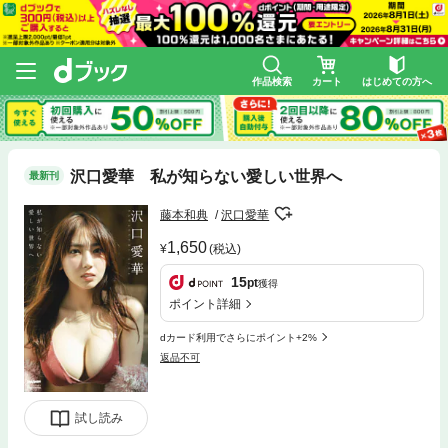
作品検索
カート
はじめての方へ
沢口愛華 私が知らない愛しい世界へ
最新刊
藤本和典
沢口愛華
1,650
(税込)
15
pt
獲得
ポイント詳細
dカード利用でさらにポイント+2%
返品不可
試し読み