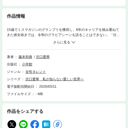
作品情報
15歳でミスマガジンのグランプリを獲得し、8年のキャリアを積み重ねて
きた彼女抜きでは、令和のグラビアシーンを語ることはできない。「仕事
だからではなく、好きだからやっている」と断言するその眼差しは、まだ
見ぬ世界を求めつづけている。PARADEの撮影現場でも、誰かを楽しませ
るために誰よりも楽しむ沢口愛華がいた。5つの衣装で女王の貫禄を見せ
つけた美麗グラビアを、100ページ超の大ボリュームでお届けします。さ
著者
藤本和典
沢口愛華
わぐち・あいか2003年2月24日生まれ、愛知県出身。身長155cm。ミスマ
出版社
小学館
ガジン2018グランプリを受賞。各誌の表紙を飾り、「令和のグラビアクイ
ーン」と呼ばれる。女優としても活動し、映画やドラマにも多数出演。モ
ジャンル
女性タレント
ータースポーツに造詣が深く、スーパーフォーミュラ オフィシャルアンバ
シリーズ
沢口愛華 私が知らない愛しい世界へ
サダーを務める。公式Ｘ：＠sawa_aika827公式Instagram：@sawaguchi
_aika_official
電子版配信開始日
2026/05/11
ファイルサイズ
- MB
作品をシェアする