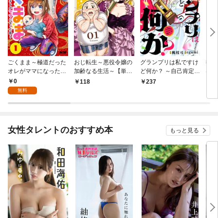
ごくまま～極道だった
おじ転生～悪役令嬢の
グランプリは私ですけ
後宮
オレがママになった話
加齢なる生活～【単
ど何か？ ～自己肯定モ
は謎
～【単話】（１）
話】（１）
ンスターのミスコン無
（１
0
118
237
2
双～【単話】（１）
無料
女性タレントのおすすめ本
もっと見る