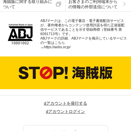
海賊版に関する取り組みに
お客さまのご利用端末から
ついて
の情報の外部送信について
ABJマークは、この電子書店・電子書籍配信サービス
が、著作権者からコンテンツ使用許諾を得た正規版配
信サービスであることを示す登録商標（登録番号 第
6091713号）です。
ABJマークの詳細、ABJマークを掲示しているサービス
の一覧はこちら
→
https://aebs.or.jp/
dアカウントを発行する
dアカウントログイン