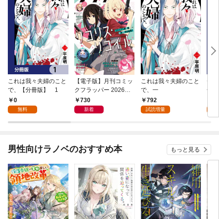
これは我々夫婦のこと
【電子版】月刊コミッ
これは我々夫婦のこと
チェ
で、【分冊版】 1
クフラッパー 2026年9
で、一
冊版
月号
0
730
792
0
無料
新着
試読増量
男性向けラノベのおすすめ本
もっと見る