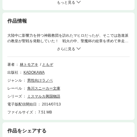
もっと見る
作品情報
大陸中に影響力を持つ神殿教団を訪れたマヒロだったが、そこでは急進派
の教皇が聖戦を発動していた！ 戦火の中、聖魔杯の紋章を求めて奔走す
るマヒロは、教団の最重要人物“預言者”に出会う――衝撃の第一部完！
著者
林トモアキ
ともぞ
出版社
KADOKAWA
ジャンル
男性向けラノベ
レーベル
角川スニーカー文庫
シリーズ
ミスマルカ興国物語
電子版配信開始日
2014/07/13
ファイルサイズ
7.51 MB
作品をシェアする