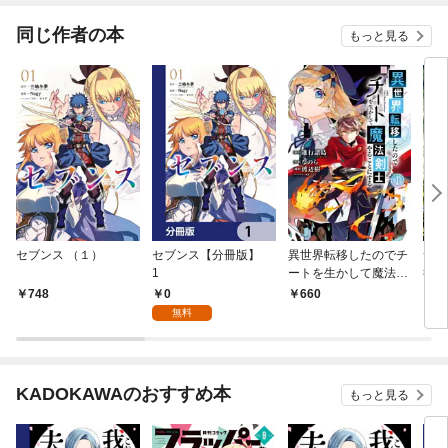
同じ作者の本
もっと見る
セブンス （１）
セブンス【分冊版】
異世界転移したのでチ
素材
1
ートを生かして魔法剣
行記
士やることにする 1巻
0
748
660
7
無料
KADOKAWAのおすすめ本
もっと見る