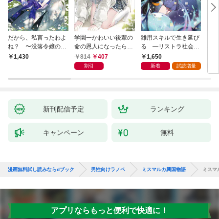
だから、私言ったわよ
学園一かわいい後輩の
雑用スキルで生き延び
天才
ね？ 〜没落令嬢の案
命の恩人になったら、
る —リストラ社会人
私の
外楽しい領地改革〜
通い妻になって関係を
のソロダンジョン攻略
戻っ
814
407
1,650
1,
1,430
迫ってくる。
記—
して
割引
新着
試読増量
新刊配信予定
ランキング
キャンペーン
無料
漫画無料試し読みならdブック
男性向けラノベ
ミスマルカ興国物語
ミスマ
アプリならもっと便利で快適に！