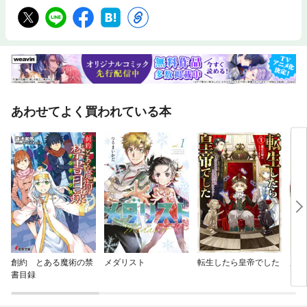
あわせてよく買われている本
創約 とある魔術の禁
メダリスト
転生したら皇帝でした
魔術
書目録
した
るの
いだ