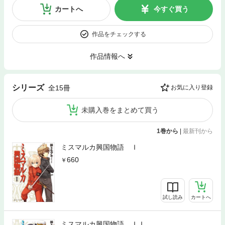
カートへ
今すぐ買う
作品をチェックする
作品情報へ
シリーズ
全15冊
お気に入り登録
未購入巻をまとめて買う
1巻から
|
最新刊から
ミスマルカ興国物語 Ｉ
660
試し読み
カートへ
ミスマルカ興国物語 ＩＩ