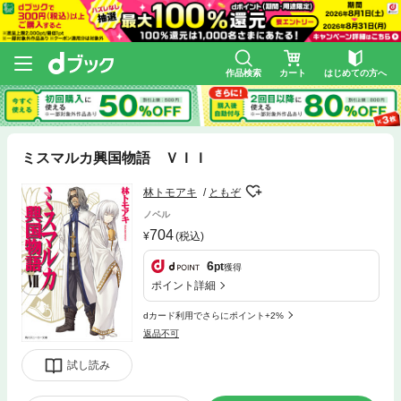
作品検索
カート
はじめての方へ
ミスマルカ興国物語 ＶＩＩ
林トモアキ
ともぞ
ノベル
704
(税込)
6
pt
獲得
ポイント詳細
dカード利用でさらにポイント+2%
返品不可
試し読み