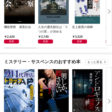
機龍警察 漆黒社会
人生の優先順位は「５
史上最悪の相棒
鳥か
つの富」が決める
2,420
3,740
3,520
4,
新着
新着
新着
ミステリー・サスペンスのおすすめ本
もっと見る