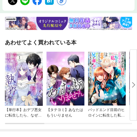
あわせてよく買われている本
【単行本】おデブ悪女
【タテヨミ】あなたは
バッドエンド目前のヒ
【タ
に転生したら、なぜか
もういりません
ロインに転生した私、
リ〜
ラスボス王子様に執着
今世では恋愛するつも
されています
りがチートな兄が離し
てくれません！？@C