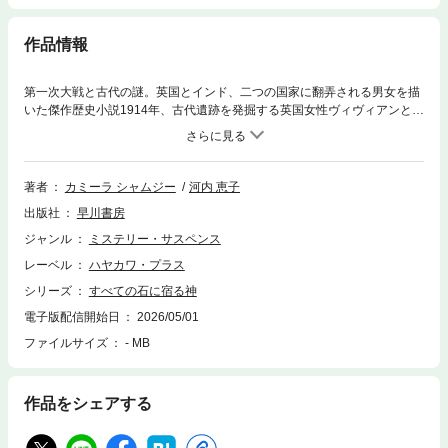
作品情報
第一次大戦と古代の謎。英国とインド、二つの国家に翻弄される男女を描
いた傑作歴史小説1914年、古代遺跡を発掘する英国女性ヴィヴィアンとパ
シュトゥーン人の兵士カイユム。ペシャワール行きの列車で出会った二人
の運命は、15年後の反植民地闘争と古代の遺物を巡り交錯する。歴史の闇
に埋もれた声を掘り起こす、女性小説賞受賞作家の心震える傑作
著者
カミーラ シャムジー
河内 恵子
出版社
早川書房
ジャンル
ミステリー・サスペンス
レーベル
ハヤカワ・プラス
シリーズ
すべての石に宿る神
電子版配信開始日
2026/05/01
ファイルサイズ
- MB
作品をシェアする