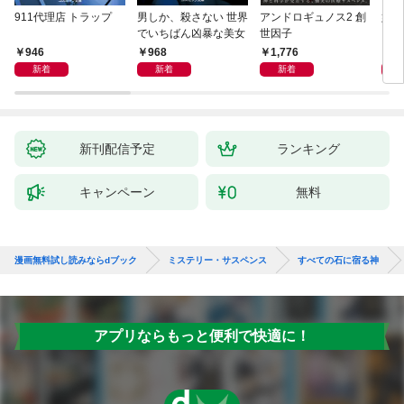
911代理店 トラップ
男しか、殺さない 世界
アンドロギュノス2 創
姐御
でいちばん凶暴な美女
世因子
946
968
1,776
1,
新着
新着
新着
新刊配信予定
ランキング
キャンペーン
無料
漫画無料試し読みならdブック
ミステリー・サスペンス
すべての石に宿る神
アプリならもっと便利で快適に！