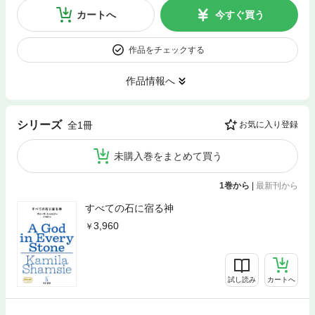
カートへ
今すぐ買う
作品をチェックする
作品情報へ
シリーズ
全1冊
お気に入り登録
未購入巻をまとめて買う
1巻から
|
最新刊から
すべての石に宿る神
3,960
試し読み
カートへ