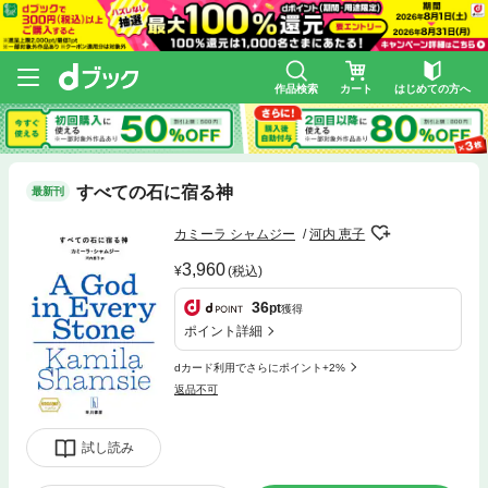
作品検索
カート
はじめての方へ
すべての石に宿る神
最新刊
カミーラ シャムジー
河内 恵子
3,960
(税込)
36
pt
獲得
ポイント詳細
dカード利用でさらにポイント+2%
返品不可
試し読み