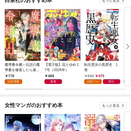
白泉社のおすすめ本
もっと見る
魔導書令嬢～伝説の魔
【電子版】花とゆめ 1
転生悪女の黒歴史 1
一途
導書を修復したら最強
7号（2026年）
巻
ない
の精霊が味方になりま
があ
770
469
594
475
5
した（クールな王弟殿
い！
試読増量
新着
試読フル
割引
試
下がなぜかいつもそば
にいます）～【おまけ
描き下ろし付き】 1
巻
女性マンガのおすすめ本
もっと見る