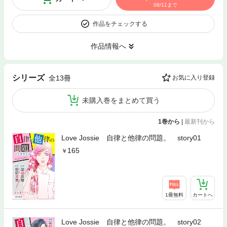
08/11まで
作品をチェックする
作品情報へ
シリーズ
全13冊
お気に入り登録
未購入巻をまとめて買う
1巻から
|
最新刊から
Love Jossie 自律と他律の問題。 story01
165
1冊無料
カートへ
Love Jossie 自律と他律の問題。 story02