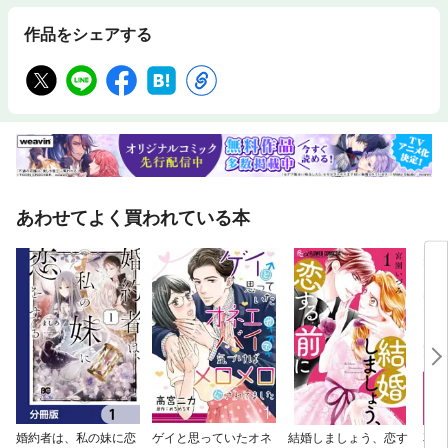
作品をシェアする
あわせてよく買われている本
婚約者は、私の妹に恋
ゲイと思っていたオネ
結婚しましょう、恋す
花凛