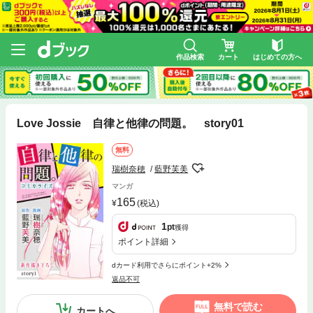
作品検索
カート
はじめての方へ
Love Jossie 自律と他律の問題。 story01
無料
瑞樹奈穂
藍野芙美
マンガ
165
(税込)
1
pt
獲得
ポイント詳細
dカード利用でさらにポイント+2%
返品不可
無料で読む
カートへ