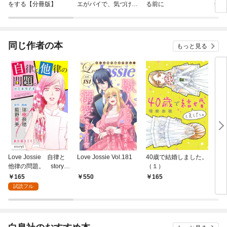
をする【分冊版】
エがバイで、気づけば
る前に
合い
メロメロにされてまし
た【単話】
同じ作者の本
もっと見る
Love Jossie 自律と
Love Jossie Vol.181
40歳で結婚しました。
自律
他律の問題。 story0
（１）
【お
1
き】
165
550
165
5
試読フル