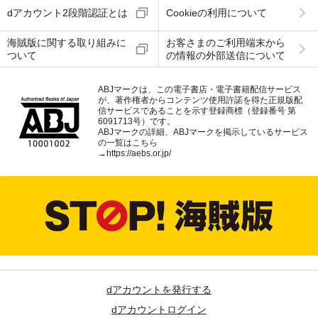
dアカウント2段階認証とは
Cookieの利用について
海賊版に関する取り組みに
お客さまのご利用端末から
ついて
の情報の外部送信について
ABJマークは、この電子書店・電子書籍配信サービス
が、著作権者からコンテンツ使用許諾を得た正規版配
信サービスであることを示す登録商標（登録番号 第
6091713号）です。
ABJマークの詳細、ABJマークを掲示しているサービス
の一覧はこちら
→
https://aebs.or.jp/
dアカウントを発行する
dアカウントログイン