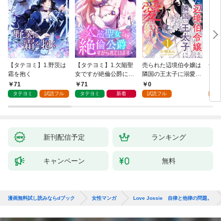
【タテヨミ】1.野茨は
【タテヨミ】1.欠陥聖
売られた辺境伯令嬢は
千鶴
霜を抱く
女ですが絶倫公爵にす
隣国の王太子に溺愛さ
に一
がられています
れる 1
【分
71
71
0
0
家の
タテヨミ
試読フル
タテヨミ
新着
試読フル
新刊配信予定
ランキング
キャンペーン
無料
漫画無料試し読みならdブック
女性マンガ
Love Jossie 自律と他律の問題。