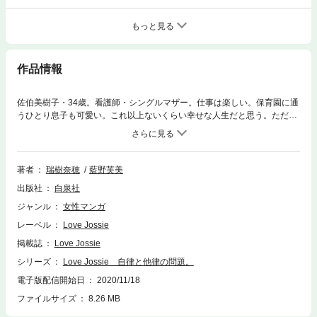
もっと見る
作品情報
佐伯美樹子・34歳。看護師・シングルマザー。仕事は楽しい。保育園に通
うひとり息子も可愛い。これ以上ないくらい幸せな人生だと思う。ただ、
男運が超絶に悪いことを除けば、だけど――。新婚早々に私の妹と浮気し
た元夫だの、ほぼセフレと割り切って付き合ったクリニックの院長・小松
崎圭吾の、女性癖の悪さだったり。呆れて別れたあとに、圭吾の子供を妊
娠したことが分かったけれど、迷わず産むことを決めた。この子は、ひと
著者
瑞樹奈穂
藍野芙美
りで生きていく気だった私への神様からのプレゼント。子どもに「樹（い
出版社
白泉社
つき）」と名付けたのは、ひとりでシャンと立てる子に、大事な人を守れ
る人になれるようにと願ったから。父親を勝手に排除した私からこの子へ
ジャンル
女性マンガ
の、最初の贈り物だ――。「ムーンライトノベルズ」（「小説家になろ
レーベル
Love Jossie
う」グループ）での大人気作品が、いよいよコミカライズ！姉妹シリーズ
『理性と感情の問題。』、『カフェときどき彼』でお馴染みの瑞樹奈穂の
掲載誌
Love Jossie
手によって、彼らの生きざまが鮮やかに描かれます！（46P）(この作品は
シリーズ
Love Jossie 自律と他律の問題。
ウェブ・マガジン：Love Jossie Vol.66に収録されています。重複購入に
電子版配信開始日
2020/11/18
ご注意ください。)
ファイルサイズ
8.26 MB