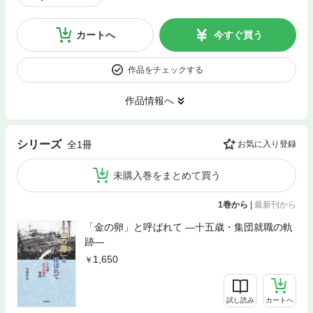
カートへ
今すぐ買う
作品をチェックする
作品情報へ
シリーズ
全1冊
お気に入り登録
未購入巻をまとめて買う
1巻から
|
最新刊から
「金の卵」と呼ばれて ―十五歳・集団就職の軌
跡―
1,650
試し読み
カートへ