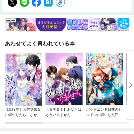
あわせてよく買われている本
【単行本】おデブ悪女
【タテヨミ】あなたは
バッドエンド目前のヒ
【タ
に転生したら、なぜか
もういりません
ロインに転生した私、
リ〜
ラスボス王子様に執着
今世では恋愛するつも
されています
りがチートな兄が離し
てくれません！？@C