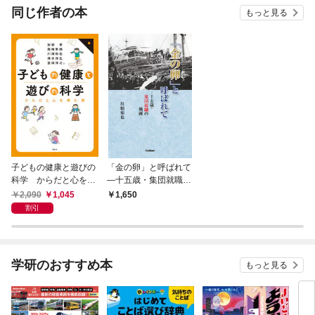
OMIC
同じ作者の本
もっと見る
子どもの健康と遊びの
「金の卵」と呼ばれて
科学 からだと心を育
―十五歳・集団就職の
む術
軌跡―
2,090
1,045
1,650
割引
学研のおすすめ本
もっと見る