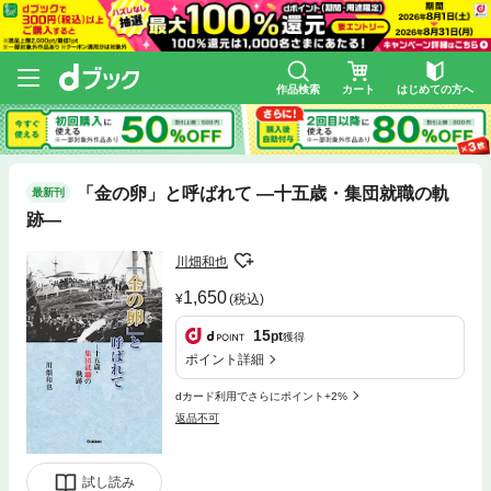
作品検索
カート
はじめての方へ
「金の卵」と呼ばれて ―十五歳・集団就職の軌
最新刊
跡―
川畑和也
1,650
(税込)
15
pt
獲得
ポイント詳細
dカード利用でさらにポイント+2%
返品不可
試し読み