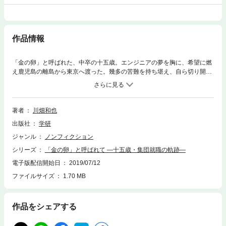
作品情報
「金の卵」と呼ばれた、中卒の十五歳。エンジニアの夢を胸に、希望に燃
え鹿児島の離島から東京へ渡った。幾多の苦難を持ち堪え、自ら切り開い
た教職の道。「集団就職」波乱万丈の実相と軌跡を克明に綴り、広く社会
に問いかける、渾身の記録！
著者
川畑和也
出版社
学研
ジャンル
ノンフィクション
シリーズ
「金の卵」と呼ばれて ―十五歳・集団就職の軌跡―
電子版配信開始日
2019/07/12
ファイルサイズ
1.70 MB
作品をシェアする