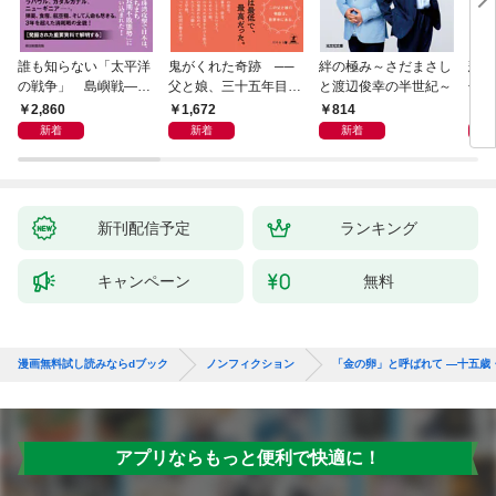
誰も知らない「太平洋
鬼がくれた奇跡 ──
絆の極み～さだまさし
悲劇
の戦争」 島嶼戦――
父と娘、三十五年目の
と渡辺俊幸の半世紀～
子 
マッカーサーとの激闘
赦し
読み
2,860
1,672
814
1,
の真実
新着
新着
新着
新刊配信予定
ランキング
キャンペーン
無料
漫画無料試し読みならdブック
ノンフィクション
「金の卵」と呼ばれて ―十五歳
アプリならもっと便利で快適に！