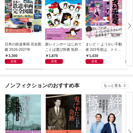
日本の鉄道車両 完全図
新レインボー はじめて
まいど！ ようかい不動
えさ
鑑 2026-2027年
ことば選び辞典 気持ち
産 203号室は、トイレ
のことば
の花子さんの部屋？
3,300
1,870
1,430
1,
新着
新着
新着
ノンフィクションのおすすめ本
もっと見る