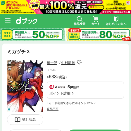
作品検索
カート
はじめての方へ
ミカヅチ 3
榊一郎
中村龍徳
ノベル
638
(税込)
5
pt
獲得
ポイント詳細
dカード利用でさらにポイント+2%
返品不可
試し読み