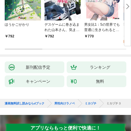
ほうかごがかり
デスゲームに巻き込ま
男女比1：5の世界でも
戦地
れた山本さん、気まま
普通に生きられると思
カシ
にゲームバランスを崩
った？ ～激重感情な
活を
8
792
792
770
壊させる【電子特別
彼女たちが無自覚男子
特典
試
版】
に翻弄されたら～
新刊配信予定
ランキング
キャンペーン
無料
漫画無料試し読みならdブック
男性向けラノベ
ミカヅチ
ミカヅチ 3
アプリならもっと便利で快適に！