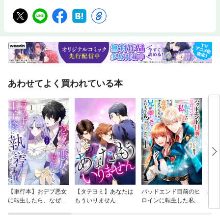
あわせてよく買われている本
【単行本】おデブ悪女
【タテヨミ】あなたは
バッドエンド目前のヒ
結界
に転生したら、なぜか
もういりません
ロインに転生した私、
ラスボス王子様に執着
今世では恋愛するつも
されています
りがチートな兄が離し