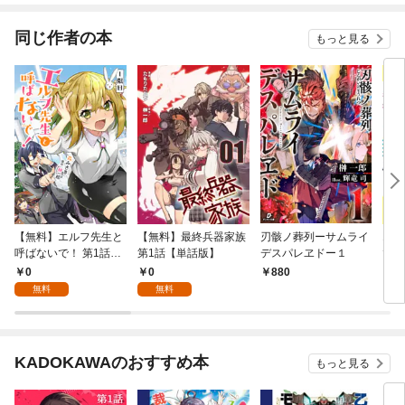
てくれません！？@C
OMIC
同じ作者の本
もっと見る
【無料】エルフ先生と
【無料】最終兵器家族
刃骸ノ葬列ーサムライ
エル
呼ばないで！ 第1話
第1話【単話版】
デスパレヱドー１
で！
【単話版】
け付
0
0
880
7
無料
無料
KADOKAWAのおすすめ本
もっと見る