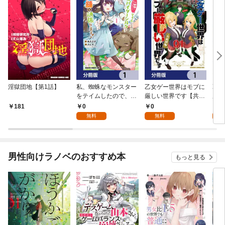
淫獄団地【第1話】
私、蜘蛛なモンスター
乙女ゲー世界はモブに
乙女
をテイムしたので、ス
厳しい世界です【共和
厳し
パイダーシルクで裁縫
国編】【分冊版】 1
国
0
0
8
181
を頑張ります！【分冊
無料
無料
試
版】 1
男性向けラノベのおすすめ本
もっと見る