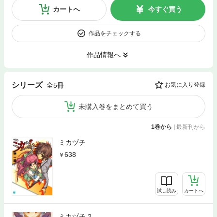
カートへ
今すぐ買う
作品をチェックする
作品情報へ
シリーズ
全5冊
お気に入り登録
未購入巻をまとめて買う
1巻から
|
最新刊から
ミカヅチ
638
試し読み
カートへ
ミカヅチ 2