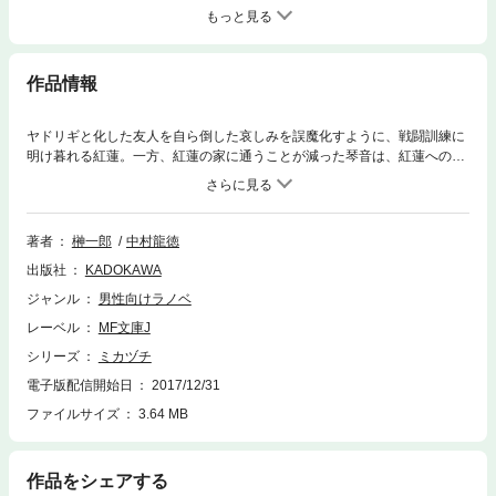
もっと見る
作品情報
ヤドリギと化した友人を自ら倒した哀しみを誤魔化すように、戦闘訓練に
明け暮れる紅蓮。一方、紅蓮の家に通うことが減った琴音は、紅蓮への想
い、そして梨緒への何ともいえない感情をもてあまし、煩悶と日々を過ご
していた。そんな折、誤って階段を踏み外した琴音は、病院に入院するこ
とになる。見舞いに訪れた病室で、久しぶりに琴音の家族と対面する紅
蓮。そして、“御杖代の天女”――実の姉である雪緒と再会する梨緒。様々
著者
榊一郎
中村龍徳
な家族のカタチが絡み合い、新たな哀しみの鎖を編んでゆく……。榊一郎
出版社
KADOKAWA
が贈る本格バトル・アクション、血の絆に踏み込む第３弾！
ジャンル
男性向けラノベ
レーベル
MF文庫J
シリーズ
ミカヅチ
電子版配信開始日
2017/12/31
ファイルサイズ
3.64 MB
作品をシェアする