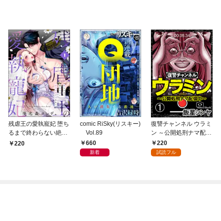
残虐王の愛執寵妃 堕ち
comic RiSky(リスキー)
復讐チャンネル ウラミ
るまで終わらない絶頂
Vol.89
ン ～公開処刑ナマ配信
夜伽で囚われて（分冊
中～（分冊版） 【第
660
220
220
版） 【第1話】
1話】
新着
試読フル