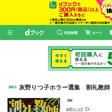
作品検索
カート
灰野りつ子ホラー選集 割礼教師
最新刊
完結
灰野りつ子