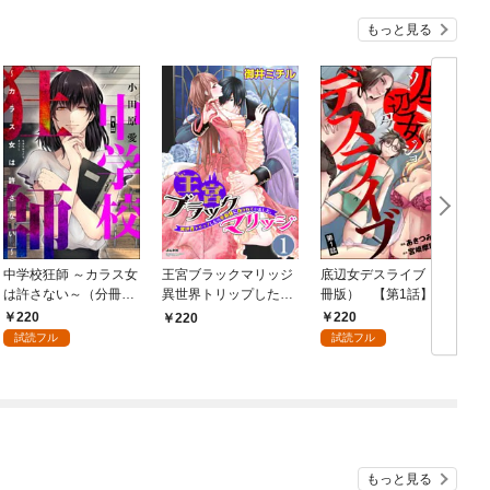
もっと見る
中学校狂師 ～カラス女
王宮ブラックマリッジ
底辺女デスライブ（分
は許さない～（分冊
異世界トリップしたら
冊版） 【第1話】
版） 【第1話】
宰相様に抱かれていま
220
220
220
した。（分冊版）結婚
試読フル
試読フル
式は夢の中で！？
【第1話】
もっと見る