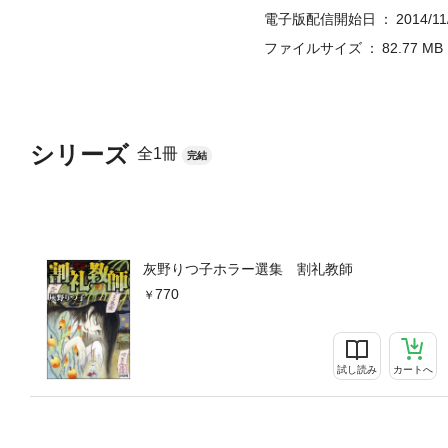
電子版配信開始日
2014/11
ファイルサイズ
82.77 MB
シリーズ
全1冊
完結
灰野りつ子ホラー選集 割礼教師
770
試し読み
カートへ