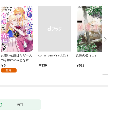
女嫌い公爵はただ一人
comic Berry’s vol.239
真綿の檻（１）
の令嬢にのみ恋をする
（分冊版）第１話
0
￥330
528
無料
無料