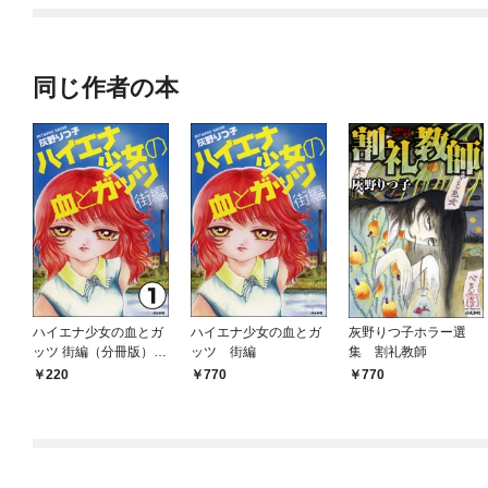
同じ作者の本
ハイエナ少女の血とガ
ハイエナ少女の血とガ
灰野りつ子ホラー選
ッツ 街編（分冊版）
ッツ 街編
集 割礼教師
【第1話】
220
770
770