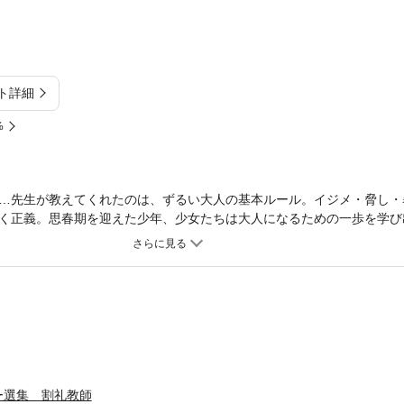
ト詳細
%
…先生が教えてくれたのは、ずるい大人の基本ルール。イジメ・脅し・
く正義。思春期を迎えた少年、少女たちは大人になるための一歩を学び
。「ハイエナ少女の血とガッツ」の続編を含む、灰野りつ子傑作ホラー集
ー選集 割礼教師