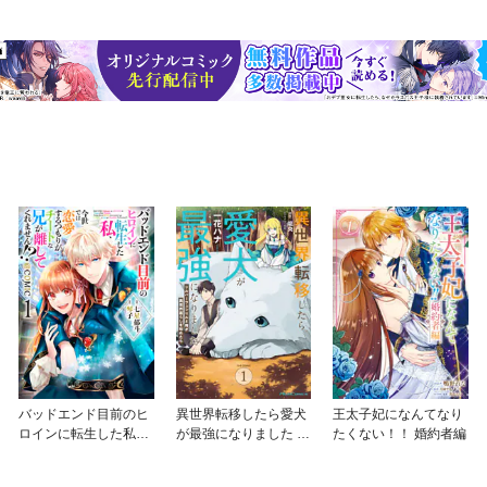
バッドエンド目前のヒ
異世界転移したら愛犬
王太子妃になんてなり
ロインに転生した私、
が最強になりました ～
たくない！！ 婚約者編
今世では恋愛するつも
シルバーフェンリルと
りがチートな兄が離し
俺が異世界暮らしを始