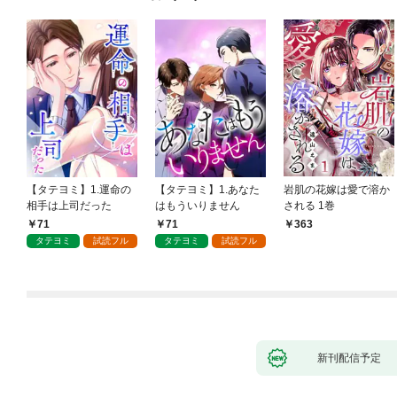
【タテヨミ】1.運命の
【タテヨミ】1.あなた
岩肌の花嫁は愛で溶か
相手は上司だった
はもういりません
される 1巻
71
71
363
タテヨミ
試読フル
タテヨミ
試読フル
新刊配信予定