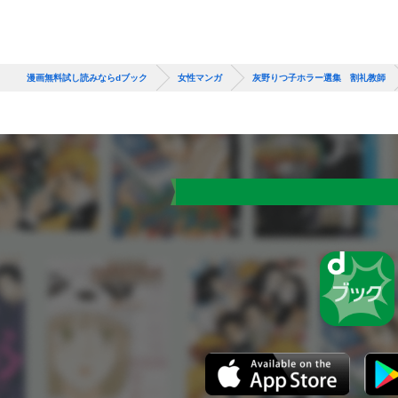
漫画無料試し読みならdブック
女性マンガ
灰野りつ子ホラー選集 割礼教師