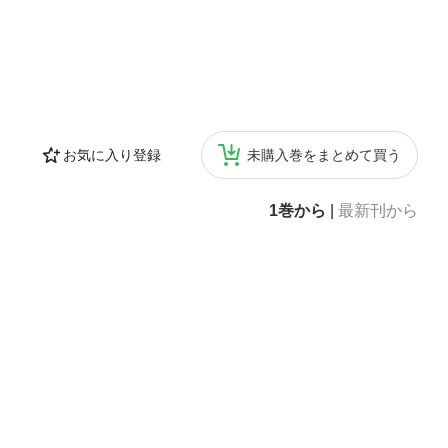
お気に入り登録
未購入巻をまとめて買う
1巻から
|
最新刊から