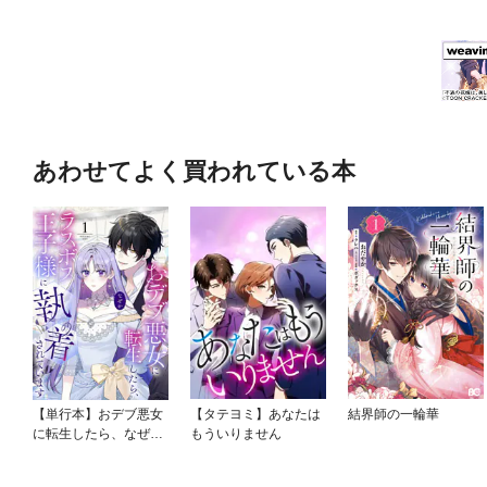
あわせてよく買われている本
【単行本】おデブ悪女
【タテヨミ】あなたは
結界師の一輪華
に転生したら、なぜか
もういりません
ラスボス王子様に執着
されています