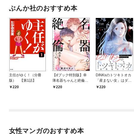
ぶんか社のおすすめ本
主任がゆく！（分冊
【dブック特別版】幸
DINKsのトツキトオカ
版） 【第1話】
薄名器ちゃんと絶倫エ
「産まない女」はダメ
リートくん むさぼりエ
ですか？（分冊版）
220
220
220
ッチが甘すぎる（分冊
【第1話】
版） 【第1話】
女性マンガのおすすめ本