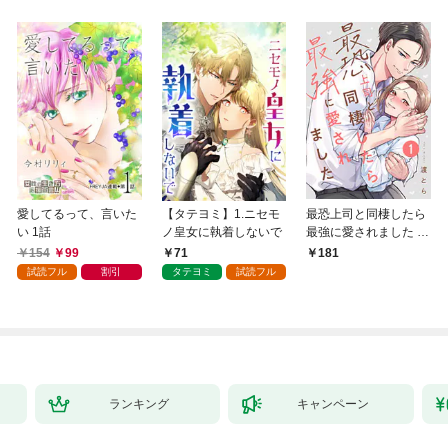
愛してるって、言いた
【タテヨミ】1.ニセモ
最恐上司と同棲したら
い 1話
ノ皇女に執着しないで
最強に愛されました 1
巻
154
99
71
181
試読フル
割引
タテヨミ
試読フル
ランキング
キャンペーン