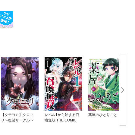
【タテヨミ】クロユ
レベル1から始まる召
薬屋のひとりごと
リ〜復讐サークル〜
喚無双 THE COMIC