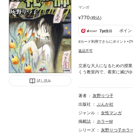
マンガ
770
(税込)
ポイン
7
pt
獲得
dカード利用でさらにポイント+2
返品不可
立派な大人になるための授業
くう教室内で、着実に滅びゆ
ましい恐怖の授業だった……
試し読み
著者
灰野りつ子
出版社
ぶんか社
ジャンル
女性マンガ
掲載誌
ホラーM
シリーズ
灰野りつ子ホラ