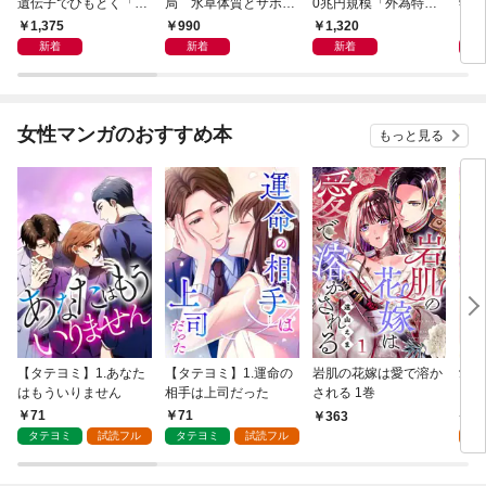
遺伝子でひもとく「最
局 水草体質とサボテ
0兆円規模「外為特
学と
良の友」の進化
ン体質
会」が生まれた謎
から
1,375
990
1,320
1,
新着
新着
新着
女性マンガのおすすめ本
もっと見る
【タテヨミ】1.あなた
【タテヨミ】1.運命の
岩肌の花嫁は愛で溶か
愛し
はもういりません
相手は上司だった
される 1巻
い 
71
71
1
363
タテヨミ
試読フル
タテヨミ
試読フル
試