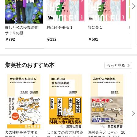
推しと私の怪異調査
狼に鈴 分冊版 1
狼に鈴 1
映画
サトリの眼
なな
792
132
501
7
集英社のおすすめ本
もっと見る
犬の性格を科学する
はじめての漢方相談薬
為替介入とは何か 20
大江