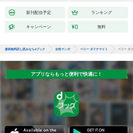
新刊配信予定
ランキング
キャンペーン
無料
漫画無料試し読みならdブック
女性マンガ
ベリー ダイナマイト
ベリー ダイ
アプリならもっと便利で快適に！