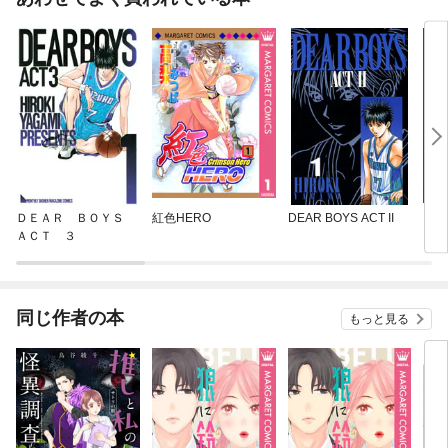
ＤＥＡＲ ＢＯＹＳ
紅色HERO
DEAR BOYS ACT II
ＤＥ
ＡＣＴ ３
同じ作者の本
もっと見る