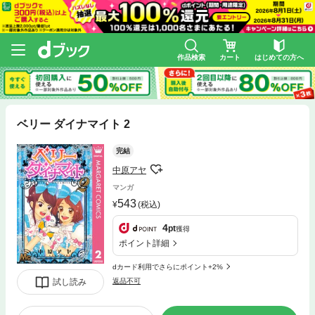
作品検索
カート
はじめての方へ
ベリー ダイナマイト 2
完結
中原アヤ
マンガ
543
(税込)
4
pt
獲得
ポイント詳細
dカード利用でさらにポイント+2%
試し読み
返品不可