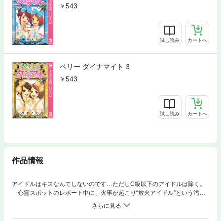
543
試し読み
カートへ
ベリー ダイナマイト 3
543
試し読み
カートへ
作品情報
アイドルはキスなんてしないのです…ただしC級以下のアイドルは除く。
心霊スポットのレポート中に、火事が起こり“放火アイドル”という汚名
を着せられたSTAR BERRY。芸能界追放の大ピンチ!? そしてドラマの仕
事ではイケメン俳優・響 玲のワガママで麻衣とくるみの唇が狙われ…？
ドキドキ加速のアイドル・コメディー。 【同時収録】すた☆べり