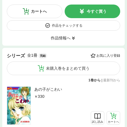
カートへ
今すぐ買う
作品をチェックする
作品情報へ
全1冊
シリーズ
お気に入り登録
完結
未購入巻をまとめて買う
1巻から
|
最新刊から
あの子がこわい
330
試し読み
カートへ