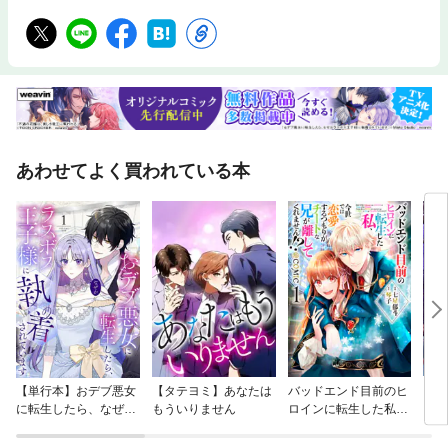
あわせてよく買われている本
【単行本】おデブ悪女
【タテヨミ】あなたは
バッドエンド目前のヒ
【タ
に転生したら、なぜか
もういりません
ロインに転生した私、
リ〜
ラスボス王子様に執着
今世では恋愛するつも
されています
りがチートな兄が離し