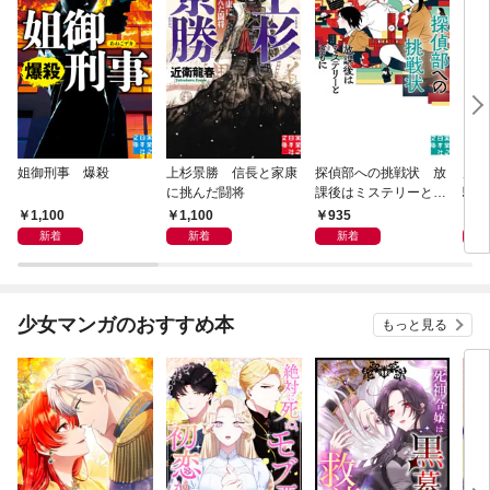
姐御刑事 爆殺
上杉景勝 信長と家康
探偵部への挑戦状 放
虎と
に挑んだ闘将
課後はミステリーとと
騒動
もに 新装版
1,100
1,100
935
1,
新着
新着
新着
少女マンガのおすすめ本
もっと見る