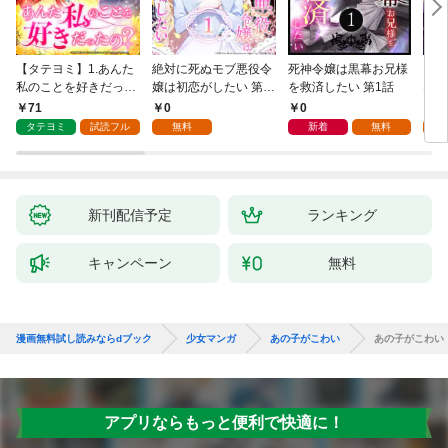
【タテヨミ】1.あんた
絶対に死ぬモブ悪役令
死神令嬢は黒幕お兄様
レベ
私のことを好きだった
嬢は初恋がしたい 第1
を救済したい 第1話
なり
の？
話
71
0
0
0
タテヨミ
試読フル
無料
新着
無料
新刊配信予定
ランキング
キャンペーン
無料
漫画無料試し読みならdブック
少女マンガ
あの子がこわい
あの子がこわい
アプリならもっと便利で快適に！