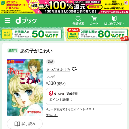
作品検索
カート
はじめての方へ
あの子がこわい
最新刊
完結
まつざきあけみ
マンガ
330
(税込)
3
pt
獲得
ポイント詳細
dカード利用でさらにポイント+2%
返品不可
試し読み