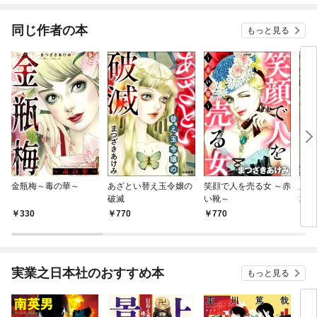
てくれません！？@C
OMIC
同じ作者の本
もっと見る
金瓶梅～毒の華～
あざとい替え玉令嬢の
笑顔で人を売る女 ～赤
血塗
破滅
い靴～
壊の
330
770
770
7
実業之日本社のおすすめ本
もっと見る