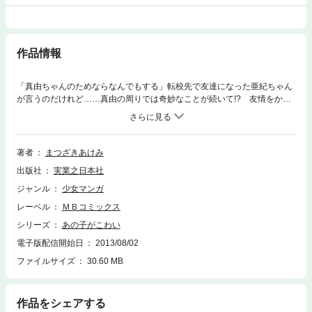
作品情報
「真由ちゃんのためならなんでもする」転校先で友達になった亜紀ちゃん
が言うのだけれど……真由の周りでは奇妙なことが続いて!? 友情をかけ
たサスペンス＆ホラー!!
著者
まつざきあけみ
出版社
実業之日本社
ジャンル
少女マンガ
レーベル
ＭＢコミックス
シリーズ
あの子がこわい
電子版配信開始日
2013/08/02
ファイルサイズ
30.60 MB
作品をシェアする