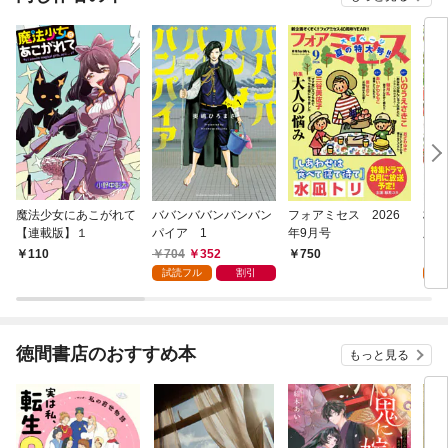
魔法少女にあこがれて
ババンババンバンバン
フォアミセス 2026
林檎
【連載版】１
パイア 1
年9月号
版 1
704
352
1
110
750
試読フル
割引
試
徳間書店のおすすめ本
もっと見る