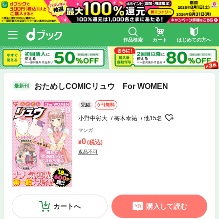
作品検索
カート
はじめての方へ
おためしCOMICリュウ For WOMEN
最新刊
完結
0円無料
小野中彰大
梅木泰祐
他15名
マンガ
0
(税込)
返品不可
カートへ
購入して読む