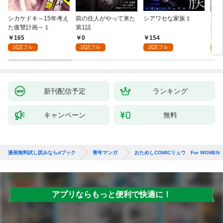
シカケドキ～15年考え
前の住人がやって来た
シアワセな家族１
16
た復讐計画～１
第1話
地獄
165
0
154
1
試読フル
試読フル
試読フル
試
新刊配信予定
ランキング
キャンペーン
無料
漫画無料試し読みならdブック
青年マンガ
おためしCOMICリュウ For WOMEN
アプリならもっと便利で快適に！