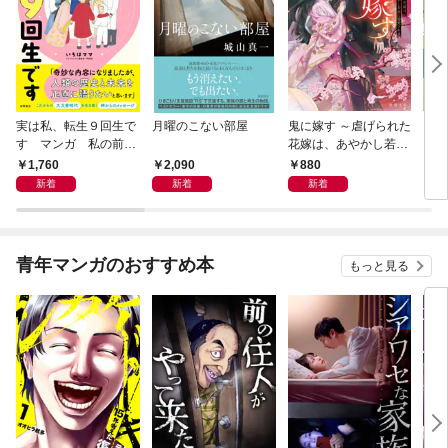
実は私、転生９回生で
月曜のこない部屋
鬼に嫁す ～虐げられた
さば
す マンガ 私の前世
花嫁は、あやかし若頭
〈新
物語
に溺愛される～
1,760
2,090
880
9
新着
新着
新着
青年マンガのおすすめ本
もっと見る