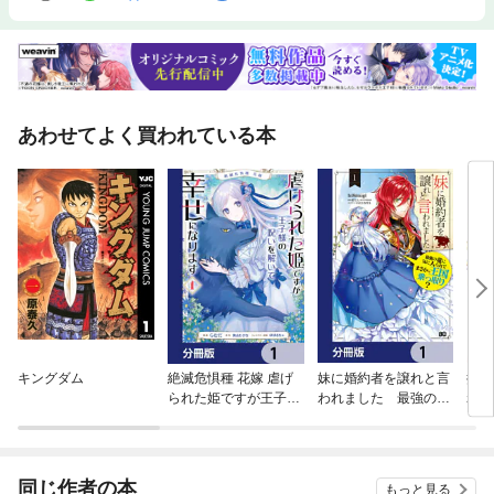
あわせてよく買われている本
キングダム
絶滅危惧種 花嫁 虐げ
妹に婚約者を譲れと言
推し
られた姫ですが王子様
われました 最強の竜
れた
の呪いを解いて幸せに
に気に入られてまさか
なります【分冊版】
の王国乗っ取り？【分
冊版】
同じ作者の本
もっと見る