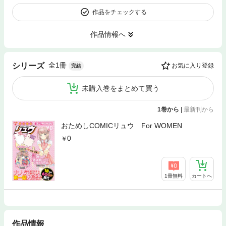
作品をチェックする
作品情報へ
全1冊
シリーズ
お気に入り登録
完結
未購入巻をまとめて買う
1巻から
|
最新刊から
おためしCOMICリュウ For WOMEN
0
1冊無料
カートへ
作品情報