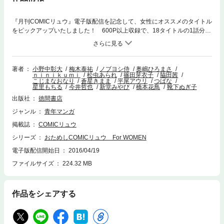
『月刊COMICリュウ』電子版配信を記念して、女性にオススメのタイトル
をピックアップいたしました！ 600P以上収録で、18タイトルの1話分が
無料で読めちゃいます！ 癒し系キャラ、ラブストーリー、アイドル、グ
ルメ、音楽、SF、ファンタジー………様々なジャンルの心にきらめきと癒
しをくれる物語が収録されているので、きっと「あなたのための物語」が
見つかるはず！ 『おためしCOMICリュウ For MEN』も無料で配信中！
著者
小野中彰大
梅木泰祐
ノブヨシ侍
奥嶋ひろまさ
ｎｉｎｉｋｕｍｉ
松虫あられ
篠田芽衣子
脇田茜
収録作品●『きのこいぬ』蒼星きまま ●『推しが武道館いってくれたら死
こじまなおなり
蒼星きまま
平尾アウリ
つばな
ぬ』平尾アウリ ●『ライアーバード』脇田 茜 ●『アメとハレの風の
星里もちる
今井哲也
新堂みやび
橋本花鳥
靴下ぬぎ子
旅』新堂みやび ●『アルボスアニマ』橋本花鳥 ●『虫籠のカガステル』
出版社
徳間書店
橋本花鳥●『鬼娘恋愛禁止令』松虫あられ●『ソワレ学級』靴下ぬぎ子 ●
『シュガーウォール』ninikumi ●『89番目のおんがく』篠田芽衣子●『ク
ジャンル
青年マンガ
ミカのミカク』小野中彰大 ●『頂き！成り上がり飯』奥嶋ひろまさ ●
掲載誌
COMICリュウ
『おとなりボイスチャット』こじまなおなり●『第七女子会彷徨』つば
シリーズ
おためしCOMICリュウ For WOMEN
な ●『とりきっさ！』ノブヨシ侍●『アリスと蔵六』今井哲也 ●『あせ
びと空世界の冒険者』梅木泰祐 ●『やさしく！ぐーるぐる真紀』星里も
電子版配信開始日
2016/04/19
ちる
ファイルサイズ
224.32 MB
作品をシェアする