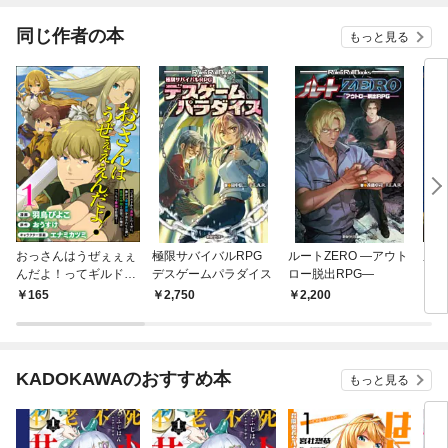
同じ作者の本
もっと見る
おっさんはうぜぇぇぇ
極限サバイバルRPG
ルートZERO ―アウト
糸を
んだよ！ってギルドか
デスゲームパラダイス
ロー脱出RPG―
ら追放したくせに、後
165
2,750
2,200
1,
から復帰要請を出され
ても遅い。最高の仲間
と出会った俺はこっち
で最強を目指す！ コミ
KADOKAWAのおすすめ本
もっと見る
ック版（分冊版）
【第1話】