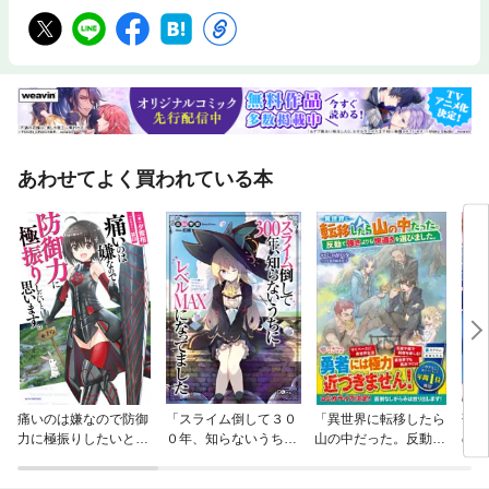
あわせてよく買われている本
痛いのは嫌なので防御
「スライム倒して３０
「異世界に転移したら
落ち
力に極振りしたいと思
０年、知らないうちに
山の中だった。反動で
の子
います。
レベルＭＡＸになって
強さよりも快適さを選
ました」シリーズ
びました。」シリーズ