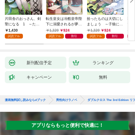
片田舎のおっさん、剣
転生皇女は冷酷皇帝陛
拾ったものは大切にし
弱小
聖になる 1 ～ただ
下に溺愛されるが夢は
ましょう ～子狼に気
てし
の田舎の剣術師範だっ
冒険者です！
に入られた男の転移物
～！
1,430
1,320
924
1,320
924
1,
たのに、大成した弟子
語～
試読フル
試読フル
割引
試読フル
割引
たちが俺を放ってくれ
ない件～
新刊配信予定
ランキング
キャンペーン
無料
漫画無料試し読みならdブック
男性向けラノベ
ダブルクロス The 3rd Edition
アプリならもっと便利で快適に！