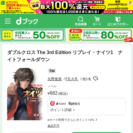
作品検索
カート
はじめての方へ
ダブルクロス The 3rd Edition リプレイ・ナイツ1 ナ
イトフォールダウン
完結
矢野俊策
F.E.A.R.
他1名
ノベル
682
(税込)
6
pt
獲得
ポイント詳細
dカード利用でさらにポイント+2%
返品不可