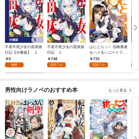
不老不死少女の苗床旅
不老不死少女の苗床旅
はにとらっ！ 召喚勇者
ダ・
行記【分冊版】 1
行記 １
をハメるハニートラッ
年9
プ包囲網 1
0
748
715
9
無料
試読フル
試読フル
男性向けラノベのおすすめ本
もっと見る