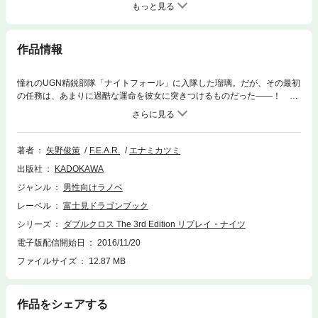
もっと見る
作品情報
憧れのUGN精鋭部隊「ナイトフォール」に入隊した瑠璃。だが、その最初
の任務は、あまりに過酷な運命を彼女に突きつけるものだった――！ ゲ
ームデザイナー・矢野俊策のリプレイシリーズがついに始動!!
著者
矢野俊策
F.E.A.R.
エナミカツミ
出版社
KADOKAWA
ジャンル
男性向けラノベ
レーベル
富士見ドラゴンブック
シリーズ
ダブルクロス The 3rd Edition リプレイ・ナイツ
電子版配信開始日
2016/11/20
ファイルサイズ
12.87 MB
作品をシェアする