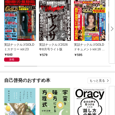
実話ナックルズGOLD
実話ナックルズ2026
実話ナックルズGOLD
実話
ミステリー vol.23
年8月号ライト版
ドキュメントvol.16 ラ
ミス
イト版
640
579
595
5
新着
自己啓発のおすすめ本
もっと見る