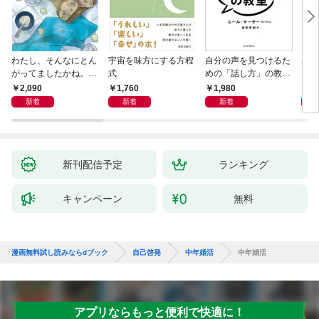
わたし、そんなにとん
宇宙を味方にする方程
自分の声を見つけるた
基地
がってましたかね。
式
めの「話し方」の教
るた
獅子座、Ａ型、丙午は
室 Ｏｒａｃｙ（オラ
2,090
1,760
1,980
2,
めぐる
シー）
新着
新着
新着
新刊配信予定
ランキング
キャンペーン
無料
漫画無料試し読みならdブック
自己啓発
中年婚活
中年婚活
アプリならもっと便利で快適に！