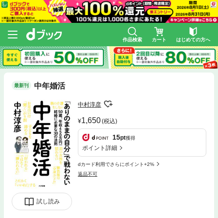
作品検索
カート
はじめての方へ
中年婚活
最新刊
中村淳彦
1,650
(税込)
15
pt
獲得
ポイント詳細
dカード利用でさらにポイント+2%
返品不可
試し読み