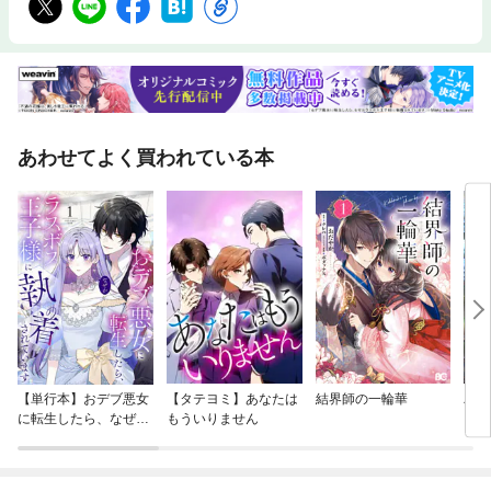
い」ことです。なんの努力や改善、投資なしに理想の女性が現れて、あり
のままの自分が受け入れられて成婚という奇跡は、万が一にもないという
ことです。【目次】はじめに67歳で死なないための婚活第一章おじさんに
は価値がないことを自覚して若い女性を狙うのを諦める01 結婚は等価交
換02 年齢差＝年収×１００万分の１の法則03 いままで結婚できなかっ
たのは自己責任！04 「自分はキモイかも」という自覚を持つ05 プライ
ドを捨て、自慢話するのをやめよう！第二章マザコンを卒業して親の介護
を放棄する06 45歳のキャリアウーマンを狙う07 子どもを諦めて、家
あわせてよく買われている本
を出る08 親の幸せより、自分の人生のほうが大切09 「結婚したくない
女性」は誰ですか？第三章「ありのままの自分」で戦わないあらゆるマイ
ナスを改善して「選ばれる自分」になる10 絶対条件の「清潔感」をつく
る！11 失敗しない婚活ファッションは「全身ユニクロ」12 趣味を控え
て、余計な物を食べない13 複数のマッチングアプリをフル活用する！14
最大公約数のプロフィール写真を撮る15 プロフィール文は明るく＋ポ
ジティブ＋清潔感16 事実をすべてオープンにするのはＮＧ17 深く考え
ず「いいね！」を押しまくる18 自分のアピールをせず、女性の話に共感
する第四章婚活傾聴お見合いで女性の心を掴むコミュニケーション術19
婚活は「聞く」が９割20 女性に余計なことを言わない21 女性が語りた
くなる環境を整える22 共感＋相手に興味を持つ＋否定しない23 お見合
いの前に、女性のことを考える24 同じものを注文する。目線を合わせる
【単行本】おデブ悪女
【タテヨミ】あなたは
結界師の一輪華
バッ
25 雑談をやめて、すぐに本題に入ろう26 お見合いは60分、長くても9
に転生したら、なぜか
もういりません
ロイ
0分で終わらせる第五章「この人と結婚する」というクロージング27 ２
ラスボス王子様に執着
今世
回目のデートで「好意」を自然に伝える28 スキンシップにはまだ早い！
されています
りが
29 長時間一緒に時間を過ごして心地がいいか30 「この女性と結婚す
てく
る」と決断するおわりに婚活で仕事も人生もうまくいく/もう元の自分には