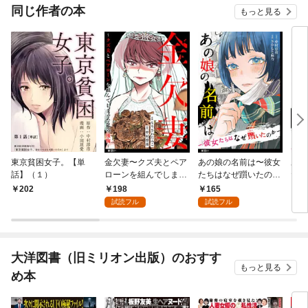
OMI
戻れない/処女のピンサロ嬢
同じ作者の本
もっと見る
東京貧困女子。【単
金欠妻〜クズ夫とペア
あの娘の名前は〜彼女
あの
話】（１）
ローンを組んでしまっ
たちはなぜ躓いたの
たち
た私の後悔〜【単話】
か〜【単話】（１）
か〜
198
165
202
6
（１）
試読フル
試読フル
大洋図書（旧ミリオン出版）のおすす
もっと見る
め本