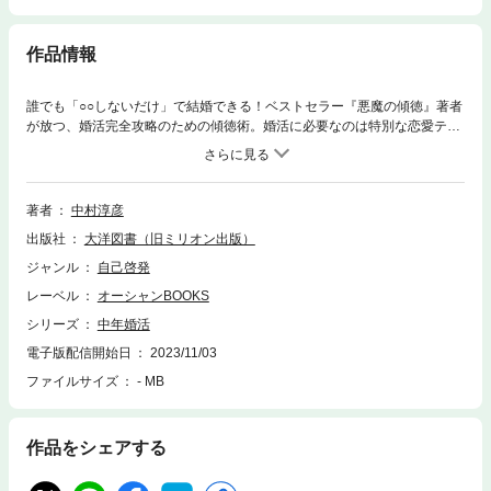
作品情報
誰でも「○○しないだけ」で結婚できる！ベストセラー『悪魔の傾徳』著者
が放つ、婚活完全攻略のための傾徳術。婚活に必要なのは特別な恋愛テク
ニックではありません。本書がお伝えするのは、誰でも簡単に実践でき
る、婚活に対する意識の変え方です。「自分に釣り合った女性を探す」
「好かれる」ではなく「嫌われない」「相手の立場に立って考え、行動す
る」熾烈な婚活競争は「ありのままの自分」では勝ち抜けません。あらゆ
著者
中村淳彦
る「間違い」に気づき、改善して、「選ばれる自分」になることが重要な
出版社
大洋図書（旧ミリオン出版）
のです。【「はじめに」より】生涯未婚男性の死亡年齢の中央値は67.2
歳。男性の平均年齢81歳と比べると、未婚男性は飛びぬけて死ぬのが早い
ジャンル
自己啓発
のです。人生100年時代といわれます。しかし、100年間も生きるのは、
レーベル
オーシャンBOOKS
家族や人間関係、経済的に恵まれた、孤独とは縁遠い人たちです。未婚の
単身暮らしで、孤独を抱えながら生きる未婚男性は長寿とは無縁なので
シリーズ
中年婚活
す。67歳で死ぬのは早すぎます。本書は中年男性の婚活指南本であると同
電子版配信開始日
2023/11/03
時に、死なないために、ラストチャンスに婚活にチャレンジしてみません
ファイルサイズ
- MB
か？というメッセージも込めています。婚活は自分のスペックをすべて市
場に出しての勝負なので、1日でも、1秒でも若いうちに動いたほうが有利
です。筆者はアラフィフの中年男性にもかかわらず、完璧な結果を伴う婚
活を短期で成功させた、ということで本書の執筆依頼がきたという流れに
作品をシェアする
なります。アラフィフ男性の婚活がおそろしく厳しいのは現実です。筆者
が厳しい中年婚活で、座右の銘としたのは「ありのままの自分で戦わな