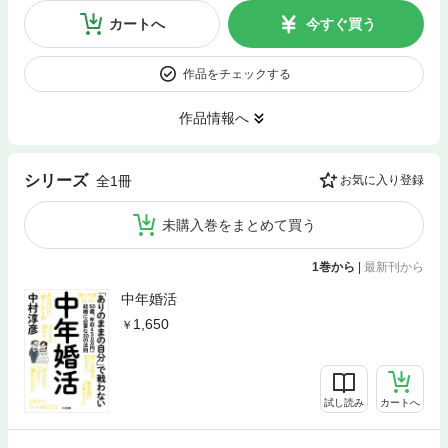
カートへ
今すぐ買う
作品をチェックする
作品情報へ
シリーズ
全1冊
お気に入り登録
未購入巻をまとめて買う
1巻から
|
最新刊から
中年婚活
1,650
試し読み
カートへ