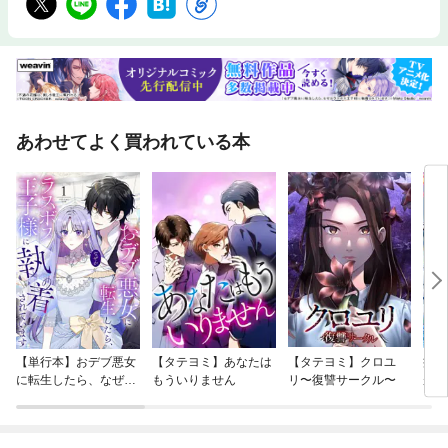
あわせてよく買われている本
【単行本】おデブ悪女
【タテヨミ】あなたは
【タテヨミ】クロユ
病弱
に転生したら、なぜか
もういりません
リ〜復讐サークル〜
が、
ラスボス王子様に執着
ぎて
されています
たち
ね！