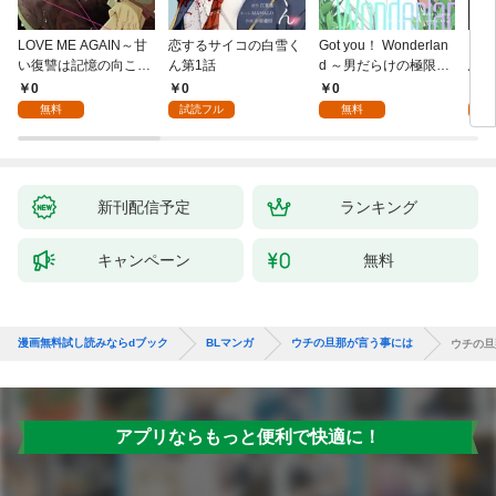
LOVE ME AGAIN～甘
恋するサイコの白雪く
Got you！ Wonderlan
ビバ
い復讐は記憶の向こう
ん第1話
d ～男だらけの極限ラ
鳥は
側～(1)
ブ～(1)
【全
0
0
0
0
無料
試読フル
無料
新刊配信予定
ランキング
キャンペーン
無料
漫画無料試し読みならdブック
BLマンガ
ウチの旦那が言う事には
ウチの旦
アプリならもっと便利で快適に！