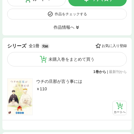
作品をチェックする
作品情報へ
全1冊
シリーズ
お気に入り登録
完結
未購入巻をまとめて買う
1巻から
|
最新刊から
ウチの旦那が言う事には
110
カートへ