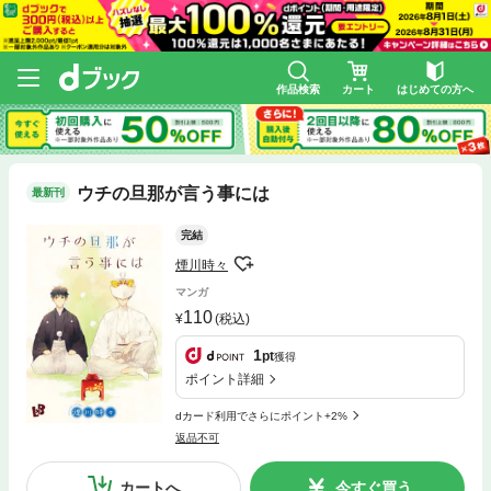
作品検索
カート
はじめての方へ
ウチの旦那が言う事には
最新刊
完結
煙川時々
マンガ
110
(税込)
1
pt
獲得
ポイント詳細
dカード利用でさらにポイント+2%
返品不可
カートへ
今すぐ買う