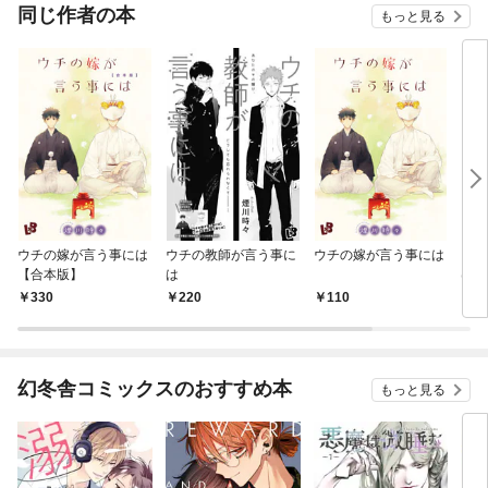
同じ作者の本
もっと見る
ウチの嫁が言う事には
ウチの教師が言う事に
ウチの嫁が言う事には
ウチ
【合本版】
は
は
330
220
110
1
幻冬舎コミックスのおすすめ本
もっと見る