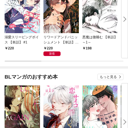
溺愛スリーピングボイ
リワードアンドパニッ
悪魔は微睡む 【単話】
リンク
ス 【単話】 #1
シュメント 【単話】
～1～
第1話
220
220
198
5
新着
BLマンガのおすすめ本
もっと見る