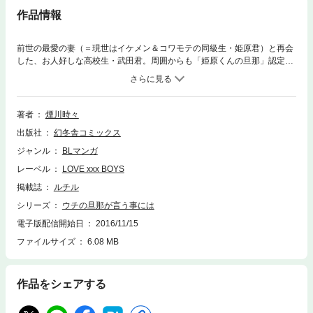
作品情報
前世の最愛の妻（＝現世はイケメン＆コワモテの同級生・姫原君）と再会
した、お人好しな高校生・武田君。周囲からも「姫原くんの旦那」認定さ
れているけれど…!?
著者
煙川時々
出版社
幻冬舎コミックス
ジャンル
BLマンガ
レーベル
LOVE xxx BOYS
掲載誌
ルチル
シリーズ
ウチの旦那が言う事には
電子版配信開始日
2016/11/15
ファイルサイズ
6.08 MB
作品をシェアする