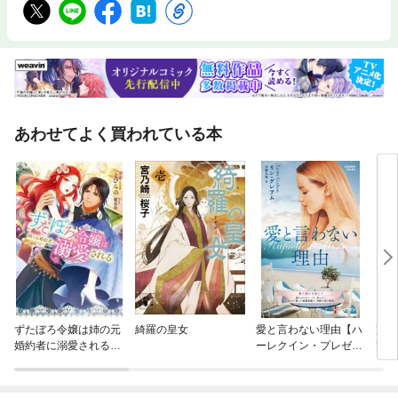
あわせてよく買われている本
ずたぼろ令嬢は姉の元
綺羅の皇女
愛と言わない理由【ハ
完璧
婚約者に溺愛される
ーレクイン・プレゼン
密約
（ノベル）
ツ作家シリーズ別冊
版】