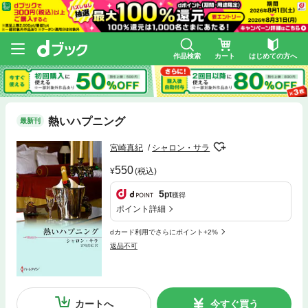
作品検索
カート
はじめての方へ
熱いハプニング
最新刊
宮崎真紀
シャロン・サラ
550
(税込)
5
pt
獲得
ポイント詳細
dカード利用でさらにポイント+2%
返品不可
カートへ
今すぐ買う