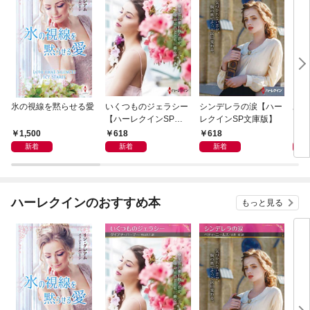
氷の視線を黙らせる愛
いくつものジェラシー
シンデレラの涙【ハー
あの
【ハーレクインSP文
レクインSP文庫版】
レク
庫版】
プレ
1,500
618
618
7
レア
新着
新着
新着
クシ
イン
シリ
ハーレクインのおすすめ本
もっと見る