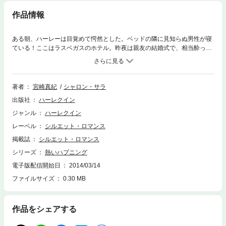
作品情報
ある朝、ハーレーは目覚めて愕然とした。ベッドの隣に見知らぬ男性が寝
ている！ここはラスベガスのホテル。昨夜は親友の結婚式で、相当酔って
いたせいか、何も思い出せない。起きた男性が笑顔で言った。「ぼくは君
の夫だ」
著者
宮崎真紀
シャロン・サラ
出版社
ハーレクイン
ジャンル
ハーレクイン
レーベル
シルエット・ロマンス
掲載誌
シルエット・ロマンス
シリーズ
熱いハプニング
電子版配信開始日
2014/03/14
ファイルサイズ
0.30 MB
作品をシェアする