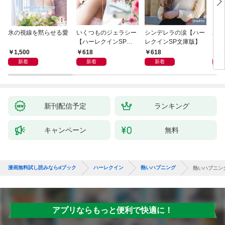
氷の視線を黙らせる愛
いくつものジェラシー
シンデレラの涙【ハー
あの
【ハーレクインSP文
レクインSP文庫版】
レク
庫版】
プレ
1,500
618
618
7
レア
新着
新着
新着
クシ
イン
シリ
新刊配信予定
ランキング
キャンペーン
無料
漫画無料試し読みならdブック
ハーレクイン
熱いハプニング
熱いハプニン
アプリならもっと便利で快適に！