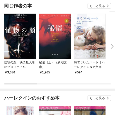
同じ作者の本
もっと見る
怪物の顔 快楽殺人者
秘儀（上）（新潮文
凍てついたハート【ハ
10
のプロファイル
庫）
ーレクインＳＰ文庫
って
版】
と
3,080
1,265
594
1,
ハーレクインのおすすめ本
もっと見る