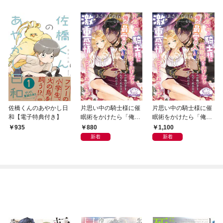
佐橋くんのあやかし日
片思い中の騎士様に催
片思い中の騎士様に催
和【電子特典付き】
眠術をかけたら「俺の
眠術をかけたら「俺の
最愛の人」と激重感情
最愛の人」と激重感情
880
1,100
935
をぶつけられています
をぶつけられています
新着
新着
【電子書籍特装版】