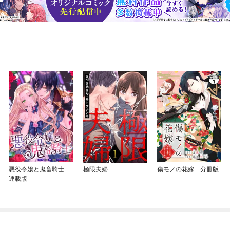
悪役令嬢と鬼畜騎士
極限夫婦
傷モノの花嫁 分冊版
連載版