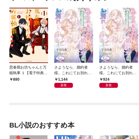
思春期お坊ちゃんと万
さようなら、婚約者
さようなら、婚約者
能執事 １【電子特典付
様。これにてお別れい
様。これにてお別れい
き】
たしましょう【電子書
たしましょう
1,144
924
880
籍特装版】
新着
新着
BL小説のおすすめ本