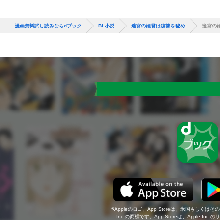
漫画無料試し読みならdブック
BL小説
迷宮の姫君は復讐を秘め
迷宮の
Appleのロゴ、App Storeは、米国もしくはそ
Inc.の商標です。App Storeは、Apple In