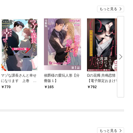
もっと見る
マゾな課長さんと幸せ
侯爵様の愛玩人形【分
Ωの花燭 共鳴恋情 １
になります 上巻 溺
冊版１】
【電子限定おまけマン
愛ラブラブ編
ガ付】
770
165
792
もっと見る