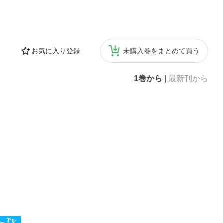
お気に入り登録
未購入巻をまとめて買う
1巻から
|
最新刊から