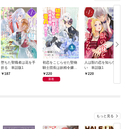
堕ちた聖職者は花を手
初恋をこじらせた堅物
人は獣の恋を知らな
折る 単話版1
騎士団長は妖精令嬢に
い 単話版1
童貞を捧げたい 単話
220
187
220
版1
新着
もっと見る