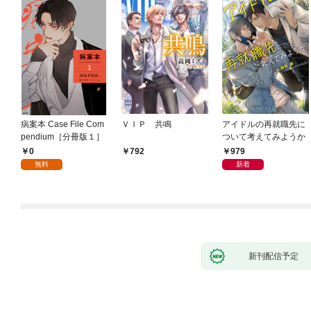
病案本 Case File Com
ＶＩＰ 共鳴
アイドルの再就職先に
pendium［分冊版１］
ついて考えてみようか
0
979
792
無料
新着
新刊配信予定