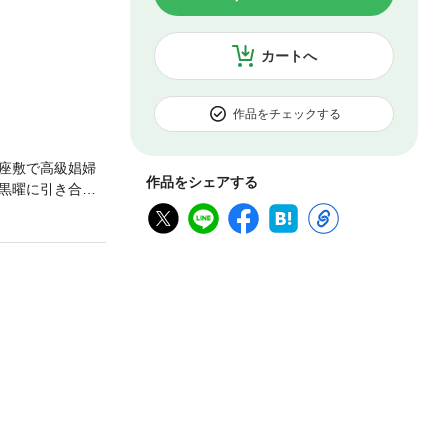
カートへ
作品をチェックする
座敷で高級娼婦
作品をシェアする
黒曜に引き合わ
を持つ。 一
大貴が黒曜に惹
ながりはなかっ
た大貴は、自分
三人で淫らな夜