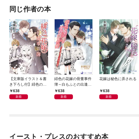
同じ作者の本
【文庫版イラスト＆書
緋色の花嫁の骨董事件
花嫁は秘色に弄される
き下ろし付】緋色の花
簿～白もふとの出逢い
嫁の骨董事件簿
編～
638
638
638
新着
新着
新着
イースト・プレスのおすすめ本