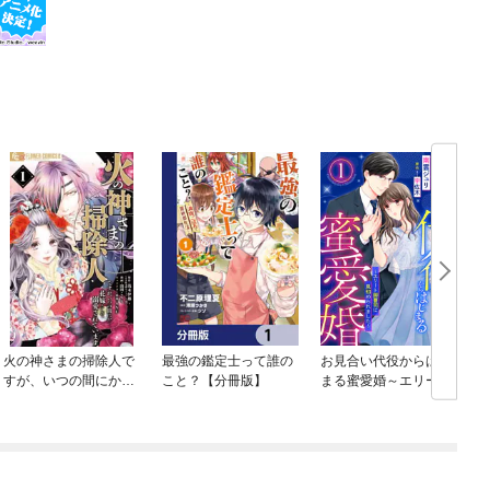
火の神さまの掃除人で
最強の鑑定士って誰の
お見合い代役からはじ
すが、いつの間にか花
こと？【分冊版】
まる蜜愛婚～エリート
嫁として溺愛されてい
御曹司に見初められま
ます
した～【分冊版】