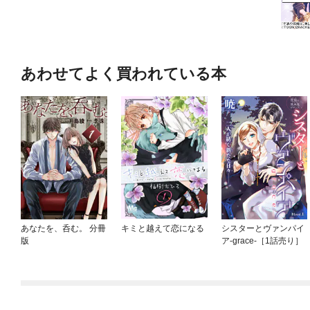
あわせてよく買われている本
あなたを、呑む。 分冊
キミと越えて恋になる
シスターとヴァンパイ
版
ア-grace-［1話売り］