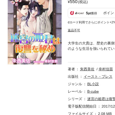
550
(税込)
ポイン
5
pt
獲得
dカード利用でさらにポイント+2
返品不可
大学生の大貴は、歴史の裏側
のような生活を強いられてい
せられ、やがて彼の働きの報
方、大貴の世話係を務める高
かれていると知ると嫉妬のあ
著者
朱西美佐
幸村佳苗
たのだが、拓哉は大貴にその
の命をかけて拓哉を脅迫し黒
出版社
イースト・プレス
を過ごすようになるが……。
ジャンル
BL小説
レーベル
B-cube
シリーズ
迷宮の姫君は復
電子版配信開始日
2017/12
ファイルサイズ
2.08 MB