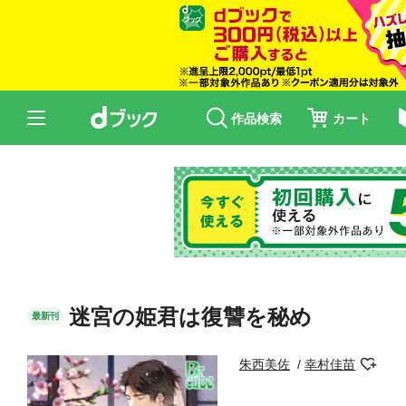
作品検索
カート
迷宮の姫君は復讐を秘め
最新刊
朱西美佐
幸村佳苗