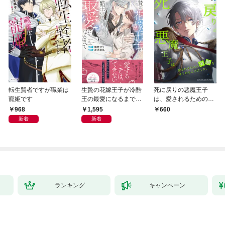
転生賢者ですが職業は
生贄の花嫁王子が冷酷
死に戻りの悪魔王子
寵姫です
王の最愛になるまで
は、愛されるための実
【イラスト付き】【単
験をはじめることにし
968
1,595
660
行本書き下ろしSS付
た。（１）
新着
新着
き】
ランキング
キャンペーン