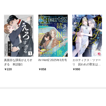
真面目な課長がえろす
ihr HertZ 2025年3月号
エロティクス・ツァー
ぎる 単話版1
リ 囚われの聖女は淫
姫に堕とされる
220
858
990