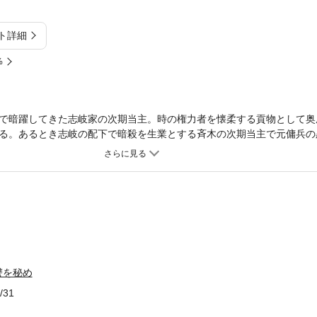
ト詳細
%
で暗躍してきた志岐家の次期当主。時の権力者を懐柔する貢物として奥
る。あるとき志岐の配下で暗殺を生業とする斉木の次期当主で元傭兵の
奨として抱かれるが、自分をモノとして扱わなかった黒曜に大貴は好意
校生の弟、拓哉は兄の大貴を敬愛するあまり恋愛感情を抱いていたが、
まり力ずくで犯してしまう。実は大貴は拓哉の身代わりの養子で血のつ
事実を知られるわけにはいかなかった。 弟に犯されてショックを受け
曜との関係を続けようとする。いつしか奥座敷では大貴と黒曜、拓哉の
讐を秘め
/31