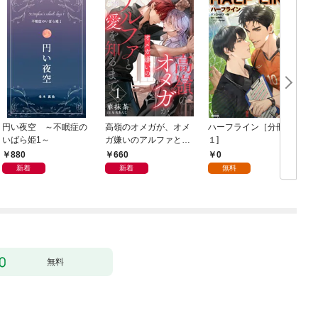
円い夜空 ～不眠症の
高嶺のオメガが、オメ
ハーフライン［分冊版
いばら姫1～
ガ嫌いのアルファと愛
１]
を知るまで1
880
660
0
新着
新着
無料
無料