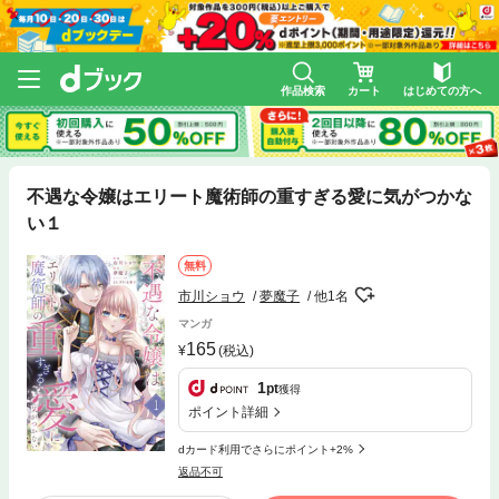
作品検索
カート
はじめての方へ
不遇な令嬢はエリート魔術師の重すぎる愛に気がつかな
い１
無料
市川ショウ
夢魔子
他1名
マンガ
165
(税込)
1
pt
獲得
ポイント詳細
dカード利用でさらにポイント+2%
返品不可