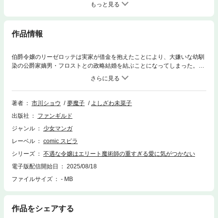
もっと見る
作品情報
伯爵令嬢のリーゼロッテは実家が借金を抱えたことにより、大嫌いな幼馴
染の公爵家嫡男・フロストとの政略結婚を結ぶことになってしまった。久
しぶりのフロストとの再会―…、大人びた雰囲気を纏っていたフロストだ
ったが、彼は幼少期から変わらない意地悪な態度でリーゼロッテに迫って
くる。耐えきれなくなったリーゼロッテはこれ以上振り回されたくないと
婚約解消と家出を決意。そんなリーゼロッテは家出先の魔道具店で正体不
著者
市川ショウ
夢魔子
よしざわ未菜子
明の青年・スノウと出会うが、彼はどこか意地悪な幼馴染に似ていて
出版社
ファンギルド
―…？「なぁ リーゼ お前は僕から逃げられない運命なんだよ」幼馴染か
ら逃げたい不遇令嬢と初恋を拗らせた執着令息の愛が重いすれ違いラブロ
ジャンル
少女マンガ
マンス
レーベル
comic スピラ
シリーズ
不遇な令嬢はエリート魔術師の重すぎる愛に気がつかない
電子版配信開始日
2025/08/18
ファイルサイズ
- MB
作品をシェアする