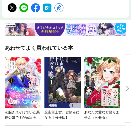
あわせてよく買われている本
洗脳されかけていた悪
航宙軍士官、冒険者に
あなたの愛など要りま
捨て
役令嬢ですが家出を決
なる【分冊版】
せん（分冊版）
婚を
意しました。
る？
版