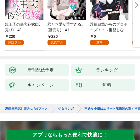
獣王子の偽恋花嫁(話
君たち愛が重すぎる。
浮気目撃からのプロポ
桜と
売り) #1
(話売り) #1
ーズ！？～復讐しなが
ら幸せになります！～
220
220
0
2
1
試読フル
試読フル
無料
試
新刊配信予定
ランキング
キャンペーン
無料
漫画無料試し読みならdブック
少女マンガ
不遇な令嬢はエリート魔術師の重すぎ
アプリならもっと便利で快適に！