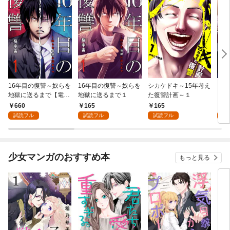
16年目の復讐～奴らを
16年目の復讐～奴らを
シカケドキ～15年考え
シア
地獄に送るまで【電子
地獄に送るまで１
た復讐計画～１
単行本版】１
660
165
165
1
試読フル
試読フル
試読フル
試
少女マンガのおすすめ本
もっと見る