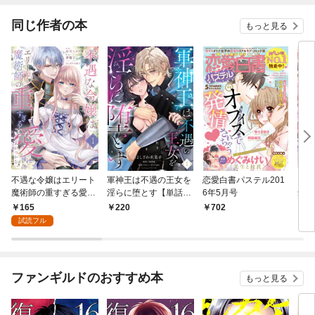
同じ作者の本
もっと見る
不遇な令嬢はエリート
軍神王は不遇の王女を
恋愛白書パステル201
IRI
魔術師の重すぎる愛に
淫らに堕とす【単話
6年5月号
念 
気がつかない１
売】 1話
165
220
702
5
試読フル
ファンギルドのおすすめ本
もっと見る