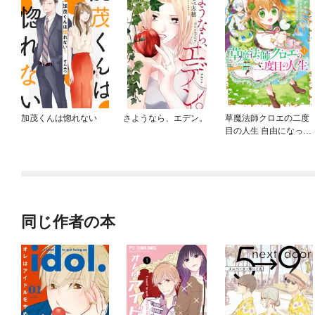
加茂くんは惚れない
さようなら、エデン。
草魔法師クロエの二度
目の人生 自由になって
子ドラゴンとレベルM
AX薬師ライフ
同じ作者の本