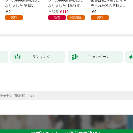
レベル999黒幕公女に
レベル999黒幕公女に
復讐は夜が明けたら～
なりました 第1話
なりました【単行本
売られた私の逆転人生
版】 1巻
(1)
0
825
110
0
無料
新着
試読増量
無料
ランキング
キャンペーン
少年少女〔新装版〕（１）