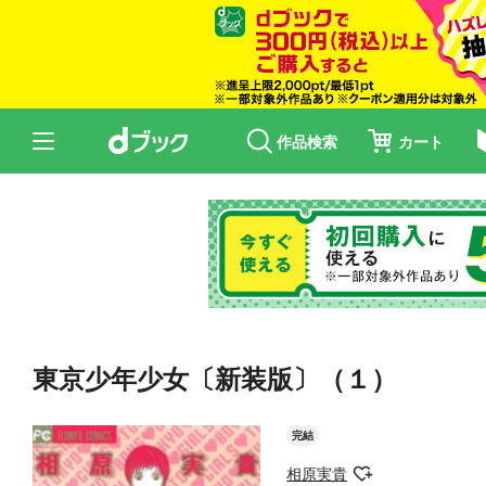
作品検索
カート
東京少年少女〔新装版〕（１）
完結
相原実貴