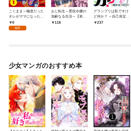
ごくまま～極道だった
おじ転生～悪役令嬢の
グランプリは私ですけ
オレがママになった話
加齢なる生活～【単
ど何か？ ～自己肯定モ
～【単話】（１）
話】（１）
ンスターのミスコン無
0
118
237
双～【単話】（１）
無料
少女マンガのおすすめ本