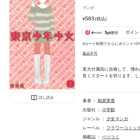
マンガ
583
(税込)
ポイン
5
pt
獲得
dカード利用でさらにポイント+2
返品不可
茗大付属高に合格して、憧れ
良くスタートを切ります。し
て…！？相原ファン必読のま
試し読み
著者
相原実貴
出版社
小学館
ジャンル
少女マンガ
レーベル
フラワーコミッ
掲載誌
ベツコミ