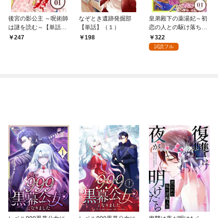
後宮の影公主 ～呪術師
なぞとき遺跡発掘部
皇弟殿下の薬湯妃～初
は謎を読む～【単話】
【単話】（１）
恋の人との駆け落ち先
（１）
は後宮でした～【単
322
247
198
話】（１）
試読フル