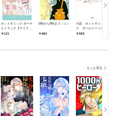
ホットギミック ボーナ
5時から9時まで（１）
小説 ホットギミッ
ストラック【マイク
ク ガールミーツボー
ロ】（１）
イ
121
484
594
もっと見る