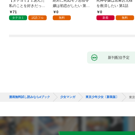
【タテヨミ】1.あんた
絶対に死ぬモブ悪役令
死神令嬢は黒幕お兄様
私のことを好きだった
嬢は初恋がしたい 第1
を救済したい 第1話
の？
話
71
0
0
タテヨミ
試読フル
無料
新着
無料
新刊配信予定
漫画無料試し読みならdブック
少女マンガ
東京少年少女〔新装版〕
東京