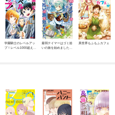
学園騎士のレベルアッ
最弱テイマーはゴミ拾
異世界もふもふカフェ
プ！レベル1000超えの
いの旅を始めました。
転生者、落ちこぼれク
@COMIC
ラスに入学。そして、
（コミック）