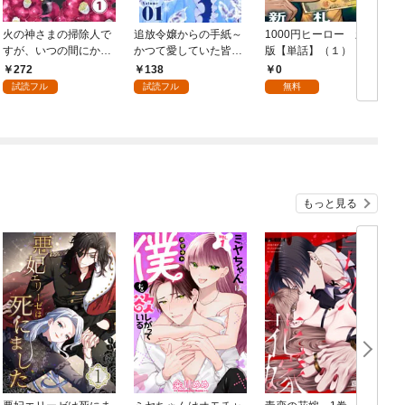
火の神さまの掃除人で
追放令嬢からの手紙～
1000円ヒーロー 新札
D
すが、いつの間にか花
かつて愛していた皆さ
版【単話】（１）
9
嫁として溺愛されてい
まへ 私のことなどお忘
272
138
0
ます【単話】（１）
れですか？～【単話】
試読フル
試読フル
無料
（１）
もっと見る