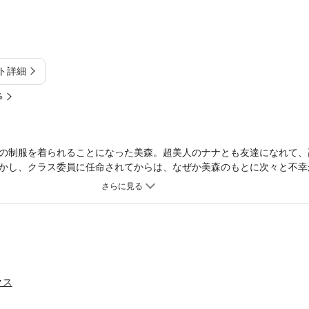
ト詳細
%
の制服を着られることになった美森。超美人のナナとも友達になれて、
かし、クラス委員に任命されてからは、なぜか美森のもとに次々と不幸
ぶしくて心トキメク学園シリーズ第1巻。
クス