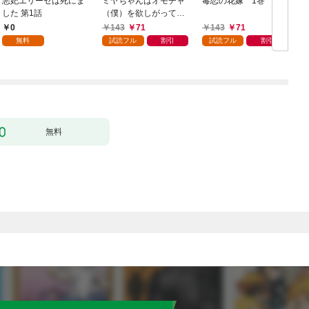
悪妃エリーゼは死にま
ミヤちゃんはオモチャ
毒恋の花嫁 1巻
した 第1話
（僕）を欲しがってい
る 1巻
0
143
71
143
71
無料
試読フル
割引
試読フル
割引
無料