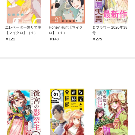
エレベーター降りて左
Honey Hunt【マイク
＆フラワー 2020年38
【マイクロ】（１）
ロ】（１）
号
121
143
275