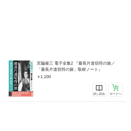
宮脇俊三 電子全集2 『最長片道切符の旅／
「最長片道切符の旅」取材ノート』
1,100
試し読み
カートへ