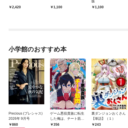
版
2,420
1,100
1,100
小学館のおすすめ本
Precious (プレシャス)
ゲーム悪役貴族に転生
裏ダンジョンおくさん
2026年 9月号
した俺は、チート筋肉
【単話】（１）
で無双する【単話】
860
356
243