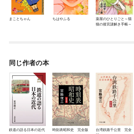
まことちゃん
ちはやふる
薬屋のひとりごと～猫
猫の後宮謎解き手帳～
同じ作者の本
鉄道の語る日本の近代
時刻表昭和史 完全版
台湾鉄路千公里 完全