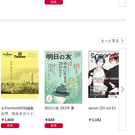
新着
もっと見る
＆Premium特別編集
明日の友 283号 夏
spoon.2Di vol.61
台湾、街歩きガイド。
1,600
840
1,182
新着
新着