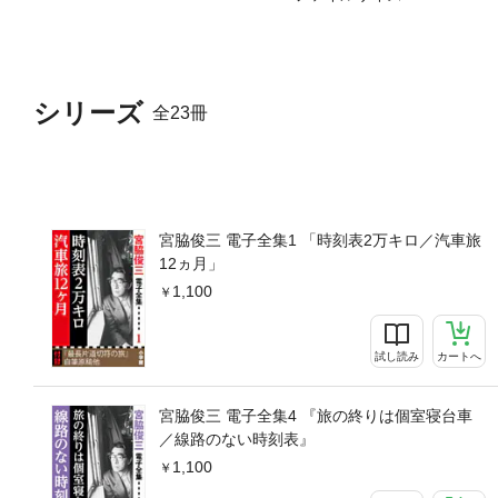
シリーズ
全23冊
宮脇俊三 電子全集1 「時刻表2万キロ／汽車旅
12ヵ月」
1,100
試し読み
カートへ
宮脇俊三 電子全集4 『旅の終りは個室寝台車
／線路のない時刻表』
1,100