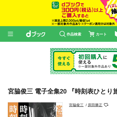
作品検索
カート
宮脇俊三 電子全集20 『時刻表ひと
宮脇俊三
原田勝正