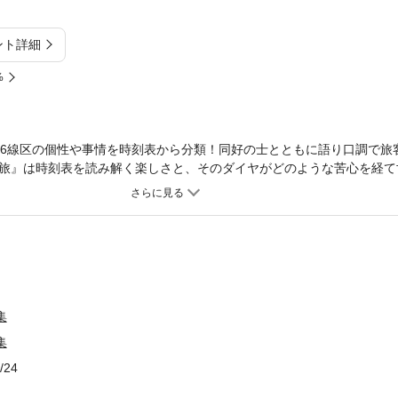
ント詳細
%
56線区の個性や事情を時刻表から分類！同好の士とともに語り口調で旅
旅』は時刻表を読み解く楽しさと、そのダイヤがどのような苦心を経て
モアあふれる語り口で著している。なかでも、日本全国の幹線からロー
宮脇が討論会を進める「国鉄全線大集会」は、いつもの飄々たるエッセ
で笑みがこぼれる。『時刻表・駅・切符 行先不明列車・出発進行の巻
史』編纂に主要メンバーとして携わった原田勝正との対談集。鉄道に造
や駅、切符という鉄道に関する話題が対談を通して描かれている。付録
旅』自筆原稿 など2点【ご注意】※この作品は図表が含まれるのと、付
ては読みづらい場合がございます。お手持ちの端末で立ち読みファイル
集
集
/24