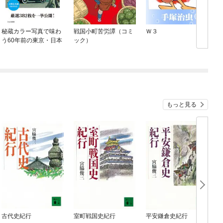
秘蔵カラー写真で味わ
戦国小町苦労譚（コミ
Ｗ３
う60年前の東京・日本
ック）
もっと見る
古代史紀行
室町戦国史紀行
平安鎌倉史紀行