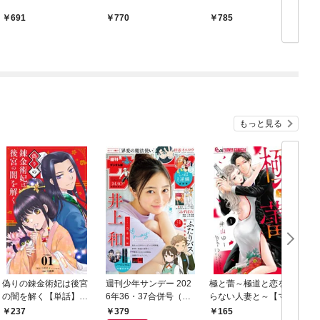
691
770
785
もっと見る
偽りの錬金術妃は後宮
週刊少年サンデー 202
極と蕾～極道と恋を知
の闇を解く【単話】
6年36・37合併号（20
らない人妻と～【マイ
（１）
26年8月5日発売号）
クロ】（１）
379
237
165