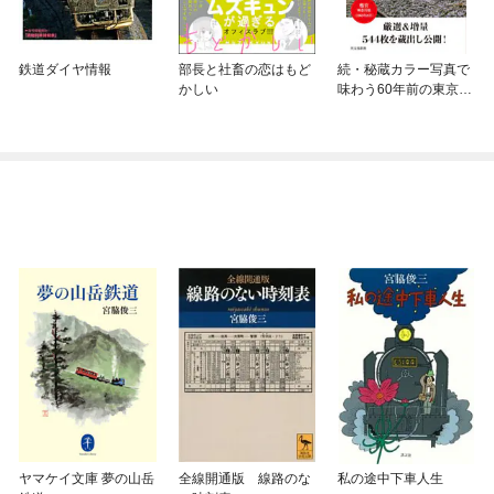
鉄道ダイヤ情報
部長と社畜の恋はもど
続・秘蔵カラー写真で
かしい
味わう60年前の東京・
日本
ヤマケイ文庫 夢の山岳
全線開通版 線路のな
私の途中下車人生