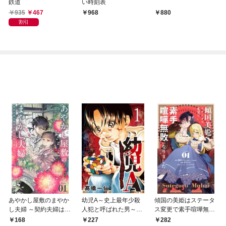
鉄道
い時刻表
935
467
968
880
割引
あやかし屋敷のまやか
幼児A～史上最年少殺
傾国の美姫はステータ
し夫婦 ～契約夫婦は鎌
人犯と呼ばれた男～
ス変更で素手喧嘩無敗
倉で妖怪の集う家を守
【単話】（１）
になりました【単話】
168
227
282