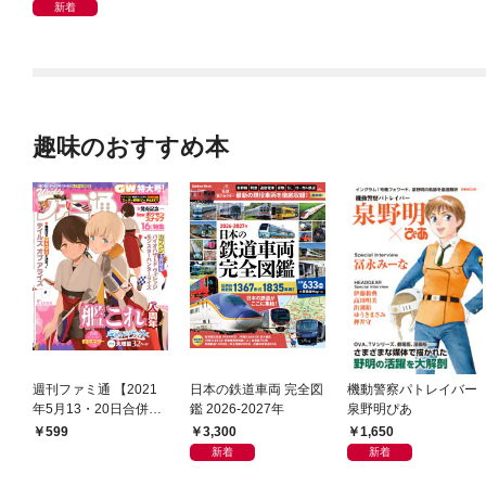
（１）
新着
趣味のおすすめ本
週刊ファミ通 【2021
日本の鉄道車両 完全図
機動警察パトレイバー
年5月13・20日合併
鑑 2026-2027年
泉野明ぴあ
号】
3,300
1,650
599
新着
新着