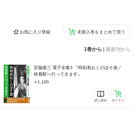
お気に入り登録
未購入巻をまとめて買う
1巻から
|
最新刊から
宮脇俊三 電子全集3 『時刻表おくのほそ道／
終着駅へ行ってきます』
1,100
試し読み
カートへ