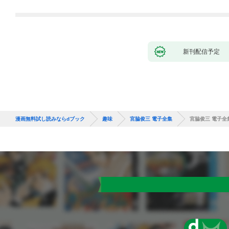
新刊配信予定
漫画無料試し読みならdブック
趣味
宮脇俊三 電子全集
宮脇俊三 電子全