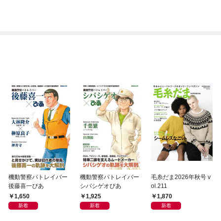
る～【単話】（１）
（１）
機動警察パトレイバー
機動警察パトレイバー
毛糸だま2026年秋号 v
後藤喜一ぴあ
シバシゲオぴあ
ol.211
1,650
1,925
1,870
新着
新着
新着