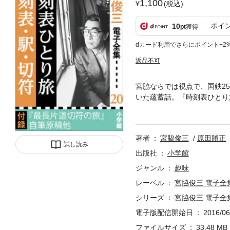
1,100
(税込)
ポイ
10
pt
獲得
dカード利用でさらにポイント+2
返品不可
宮脇ならでは視点で、国鉄2
いた蘊蓄話。『時刻表ひとり
を、読み手である宮脇がユー
区を擬人化して、議長である
ンターテインメント的な作品
著者
宮脇俊三
原田勝正
託となり『日本国有鉄道百年
試し読み
鉄道との出会いから、時刻表
出版社
小学館
バム、連載『最長片道切符の
ジャンル
趣味
のため、お使いの端末によっ
レーベル
宮脇俊三 電子全
くことをお勧めします。
シリーズ
宮脇俊三 電子全
電子版配信開始日
2016/06
ファイルサイズ
33.48 MB