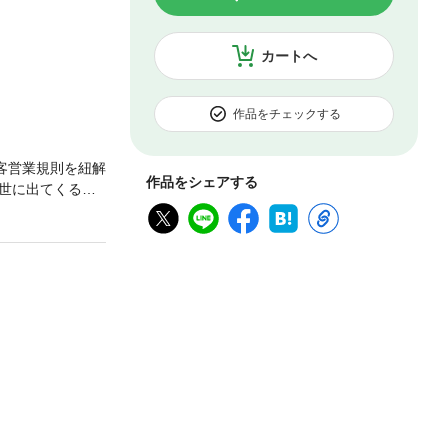
カートへ
作品をチェックする
客営業規則を紐解
作品をシェアする
世に出てくるか
カル線までの線
イとは違ったエ
』は、国鉄の嘱
詣が深い二人の
：宮脇俊三アル
録の原稿が手書き
をご確認いただ