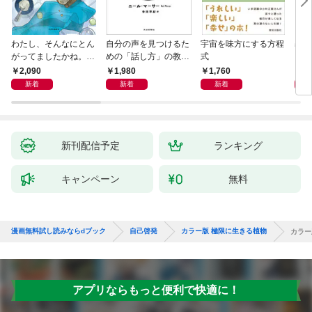
わたし、そんなにとん
自分の声を見つけるた
宇宙を味方にする方程
基地
がってましたかね。
めの「話し方」の教
式
るた
獅子座、Ａ型、丙午は
室 Ｏｒａｃｙ（オラ
2,090
1,980
1,760
2,
めぐる
シー）
新着
新着
新着
新刊配信予定
ランキング
キャンペーン
無料
漫画無料試し読みならdブック
自己啓発
カラー版 極限に生きる植物
カラー
アプリならもっと便利で快適に！