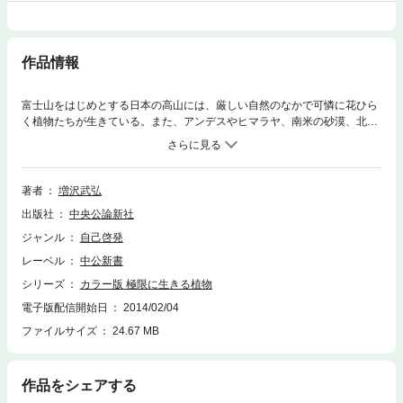
作品情報
富士山をはじめとする日本の高山には、厳しい自然のなかで可憐に花ひら
く植物たちが生きている。また、アンデスやヒマラヤ、南米の砂漠、北極
圏や南極大陸などの過酷な環境にも、個性的な植物が数多く存在する。百
年も長生きする草、高さ百メートルを超える巨木、多機能な葉を持つ植物
など、地球の長い歴史のなかで厳しい環境に適応して生きつづけてきた植
物のふしぎな生態に迫る。
著者
増沢武弘
出版社
中央公論新社
ジャンル
自己啓発
レーベル
中公新書
シリーズ
カラー版 極限に生きる植物
電子版配信開始日
2014/02/04
ファイルサイズ
24.67 MB
作品をシェアする