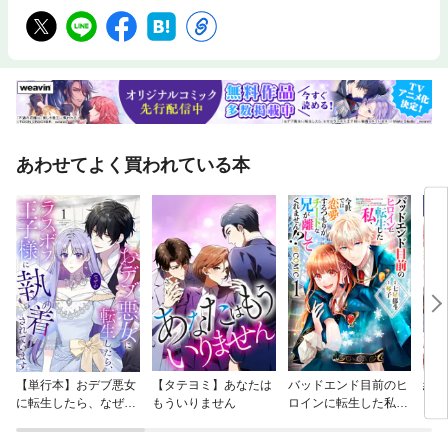
あわせてよく買われている本
【単行本】おデブ悪女
【タテヨミ】あなたは
バッドエンド目前のヒ
結界
に転生したら、なぜか
もういりません
ロインに転生した私、
ラスボス王子様に執着
今世では恋愛するつも
されています
りがチートな兄が離し