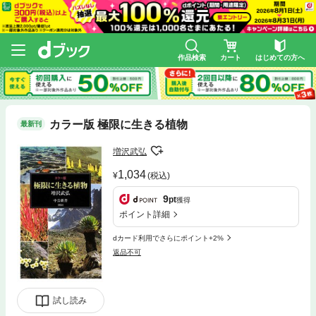
作品検索
カート
はじめての方へ
カラー版 極限に生きる植物
最新刊
増沢武弘
1,034
(税込)
9
pt
獲得
ポイント詳細
dカード利用でさらにポイント+2%
返品不可
試し読み