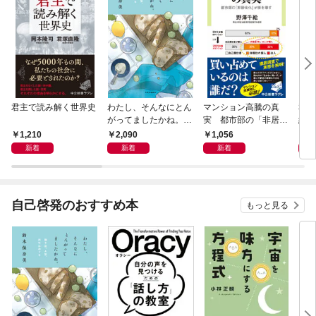
君主で読み解く世界史
わたし、そんなにとん
マンション高騰の真
私と
がってましたかね。
実 都市部の「非居住
紀 
獅子座、Ａ型、丙午は
化」が街を壊す
ヤが
1,210
2,090
1,056
1,
めぐる
新着
新着
新着
自己啓発のおすすめ本
もっと見る