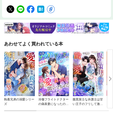
あわせてよく買われている本
執着兄弟の溺愛シリー
冷徹フライトドクター
腹黒策士な弁護士は甘
【絶
ズ
の偽装妻になったの
い王子のフリして激重
リー
に、一途な愛が降り注
愛で絡めとる
曹司