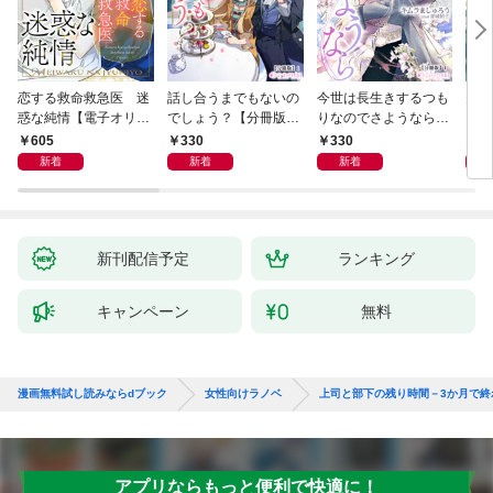
恋する救命救急医 迷
話し合うまでもないの
今世は長生きするつも
夫が
惑な純情【電子オリジ
でしょう？【分冊版】
りなのでさようなら
した
ナル】
1
【分冊版】1
ます
605
330
330
3
新着
新着
新着
新刊配信予定
ランキング
キャンペーン
無料
漫画無料試し読みならdブック
女性向けラノベ
上司と部下の残り時間－3か月で終
アプリならもっと便利で快適に！