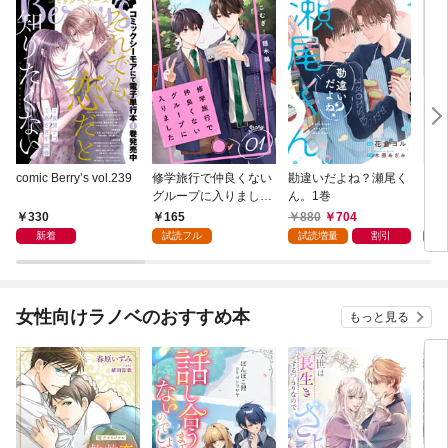
comic Berry’s vol.239
修学旅行で仲良くない
勘違いだよね？瀬尾く
フミ
グループに入りました
ん。1巻
レ済
【単話版】1巻
版】
330
165
880
704
1
新着
試読フル
試読増量
割引
試
女性向けラノベのおすすめ本
もっと見る