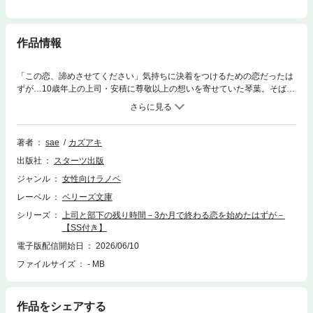
作品情報
「この恋、諦めさせてください」気持ちに決着をつけるための恋だったは
ずが…10歳年上の上司・安積に尊敬以上の想いを寄せていた琴葉。そばに
いるだけで満足してたけど彼の海外転勤が決まって!? 気持ちの整理がつ
かない琴葉は「3か月だけ恋人になって諦めさせてほしい」と大胆な提案
をする。安積は年の差を理由に一度は断るも、琴葉の気持ちに負けて…。
完璧に見えて実は恋にトラウマをもつ安積だが、期限付きの関係で琴葉の
著者
sae
カズアキ
願いに応えているうちに…!?
出版社
スターツ出版
ジャンル
女性向けラノベ
レーベル
ベリーズ文庫
シリーズ
上司と部下の残り時間－3か月で終わる恋を始めたはずが－
【SS付き】
電子版配信開始日
2026/06/10
ファイルサイズ
- MB
作品をシェアする