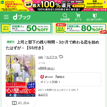
作品検索
カート
はじめての方へ
上司と部下の残り時間－3か月で終わる恋を始め
最新刊
たはずが－【SS付き】
sae
カズアキ
ノベル
869
(税込)
7
pt
獲得
ポイント詳細
dカード利用でさらにポイント+2%
返品不可
試し読み