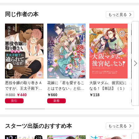
ぐなんて聞いてません
妻を
貫く
き】
同じ作者の本
もっと見る
悪役令嬢の取り巻きＡ
花嫁に「君を愛するこ
大阪マダム、後宮妃に
上司
ですが、王太子殿下に
とはできない」と伝え
なる！【単話】（１）
約始
迫られています。①
た結果
(1)
880
440
660
1
118
割引
新着
試
スターツ出版のおすすめ本
もっと見る