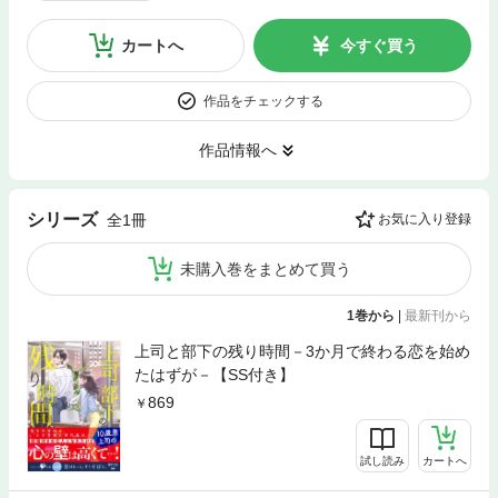
カートへ
今すぐ買う
作品をチェックする
作品情報へ
シリーズ
全1冊
お気に入り登録
未購入巻をまとめて買う
1巻から
|
最新刊から
上司と部下の残り時間－3か月で終わる恋を始め
たはずが－【SS付き】
869
試し読み
カートへ