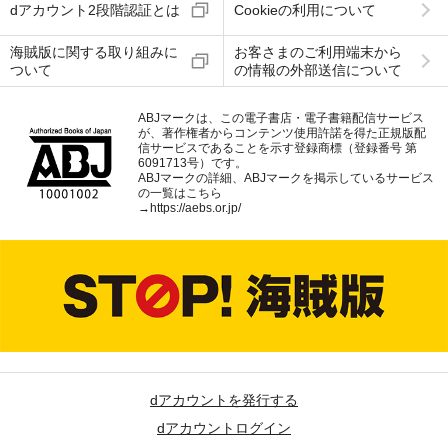
dアカウント2段階認証とは
Cookieの利用について
海賊版に関する取り組みに
お客さまのご利用端末から
ついて
の情報の外部送信について
ABJマークは、この電子書店・電子書籍配信サービス
が、著作権者からコンテンツ使用許諾を得た正規版配
信サービスであることを示す登録商標（登録番号 第
6091713号）です。
ABJマークの詳細、ABJマークを掲示しているサービス
の一覧はこちら
→
https://aebs.or.jp/
dアカウントを発行する
dアカウントログイン