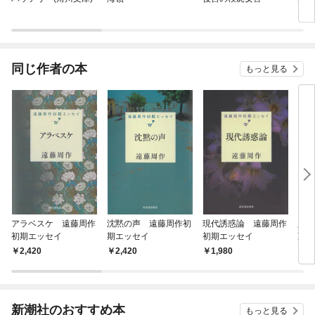
同じ作者の本
もっと見る
アラベスケ 遠藤周作
沈黙の声 遠藤周作初
現代誘惑論 遠藤周作
人生
初期エッセイ
期エッセイ
初期エッセイ
藤周
2,420
2,420
1,980
1,
新潮社のおすすめ本
もっと見る