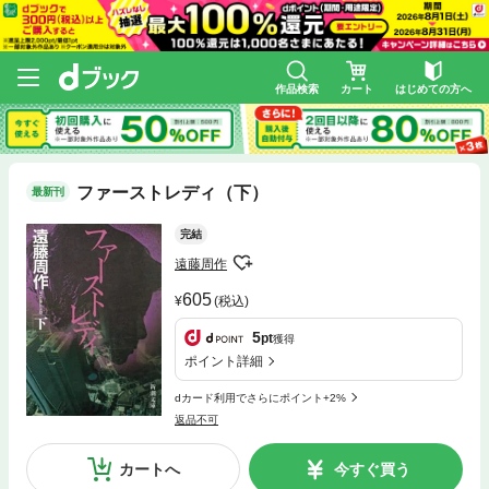
作品検索
カート
はじめての方へ
ファーストレディ（下）
最新刊
完結
遠藤周作
605
(税込)
5
pt
獲得
ポイント詳細
dカード利用でさらにポイント+2%
返品不可
カートへ
今すぐ買う