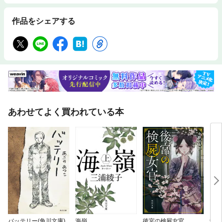
作品をシェアする
あわせてよく買われている本
バッテリー(角川文庫)
海嶺
後宮の検屍女官
飢餓