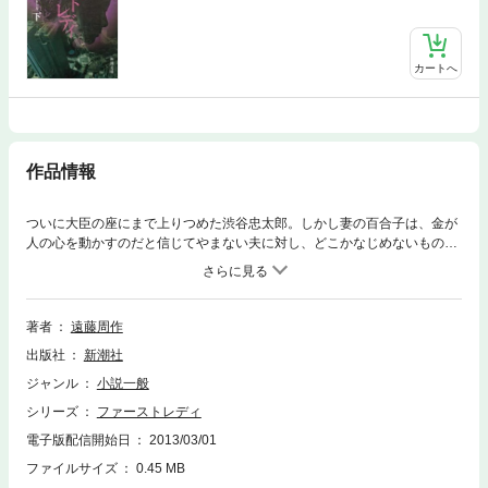
カートへ
作品情報
ついに大臣の座にまで上りつめた渋谷忠太郎。しかし妻の百合子は、金が
人の心を動かすのだと信じてやまない夫に対し、どこかなじめないものを
感じていた。彼女の心には、未だ捨てきれぬ辻への想いがあった。その辻
と愛子の夫婦はそれぞれ弁護士と医師という職業に打ち込んで、満ち足り
た生活を送っているように見えた。やがてそれぞれの夫婦に思いもよらぬ
事件が起こって……。
著者
遠藤周作
出版社
新潮社
ジャンル
小説一般
シリーズ
ファーストレディ
電子版配信開始日
2013/03/01
ファイルサイズ
0.45 MB