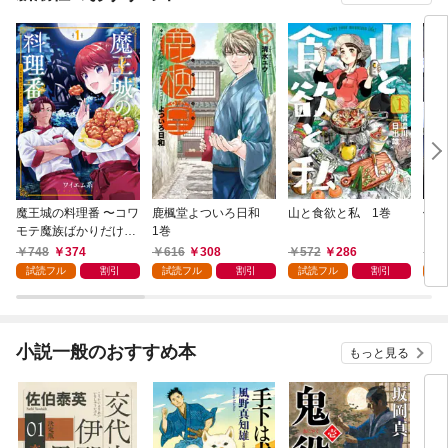
魔王城の料理番 〜コワ
鹿楓堂よついろ日和
山と食欲と私 1巻
俺の
モテ魔族ばかりだけ
1巻
ンビ
ど、ホワイトな職場で
る 
748
374
616
308
572
286
7
す〜 1巻
試読フル
割引
試読フル
割引
試読フル
割引
試
小説一般のおすすめ本
もっと見る