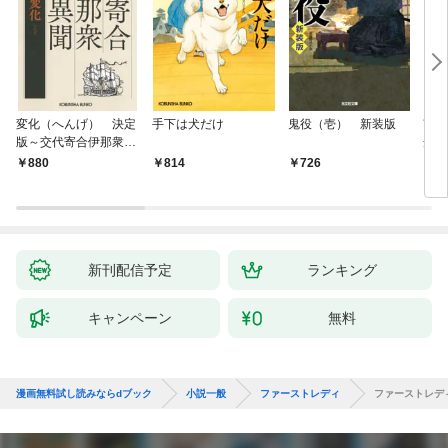
変化（へんげ） 決定
手下は犬だけ
鬼役（壱） 新装版
南町
版～交代寄合伊那衆異
舟の
聞（1）～
880
814
726
9
新刊配信予定
ランキング
キャンペーン
無料
漫画無料試し読みならdブック
小説一般
ファーストレディ
ファーストレデ