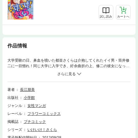
試し読み
カートへ
作品情報
大学受験の日、鼻血を噴いた都並さくらは介抱してくれたイイ男・筒井修
二に一目惚れ！同じ大学に入学でき、紆余曲折の上、修二の彼女になった
のだが…！？恋の四十八手、ラブ・コメディー！！
著者
長江朋美
出版社
小学館
ジャンル
女性マンガ
レーベル
フラワーコミックス
掲載誌
プチコミック
シリーズ
いけいけ！さくら
電子版配信開始日
2012/09/28