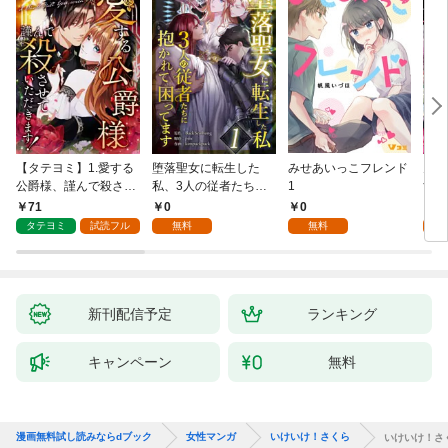
【タテヨミ】1.愛する
堕落聖女に転生した
みせあいっこフレンド
火の
公爵様、謹んで殺させ
私、3人の従者たちに
1
すが
ていただきます！
抱かれて困ってます 第
嫁と
71
0
0
2
1話
ます
タテヨミ
試読フル
無料
無料
試
新刊配信予定
ランキング
キャンペーン
無料
漫画無料試し読みならdブック
女性マンガ
いけいけ！さくら
いけいけ！さ