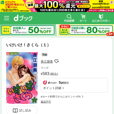
作品検索
カート
はじめての方へ
いけいけ！さくら（１）
完結
長江朋美
マンガ
583
(税込)
5
pt
獲得
ポイント詳細
dカード利用でさらにポイント+2%
返品不可
試し読み