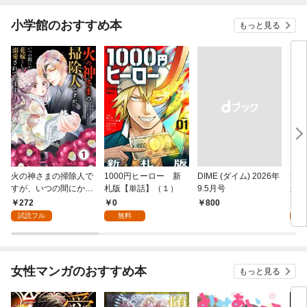
小学館のおすすめ本
もっと見る
火の神さまの掃除人で
1000円ヒーロー 新
DIME (ダイム) 2026年
追放
すが、いつの間にか花
札版【単話】（１）
9.5月号
かつ
嫁として溺愛されてい
まへ
272
0
1
￥800
ます【単話】（１）
れで
試読フル
無料
試
（１
女性マンガのおすすめ本
もっと見る