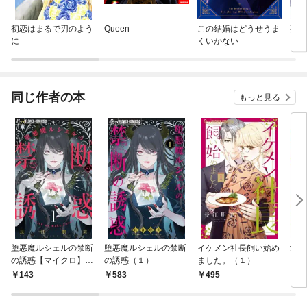
初恋はまるで刃のよう
Queen
この結婚はどうせうま
死体
に
くいかない
ら黒
ちゃ
同じ作者の本
もっと見る
堕悪魔ルシェルの禁断
堕悪魔ルシェルの禁断
イケメン社長飼い始め
#レ
の誘惑【マイクロ】
の誘惑（１）
ました。（１）
ソロ
（１）
143
583
495
6