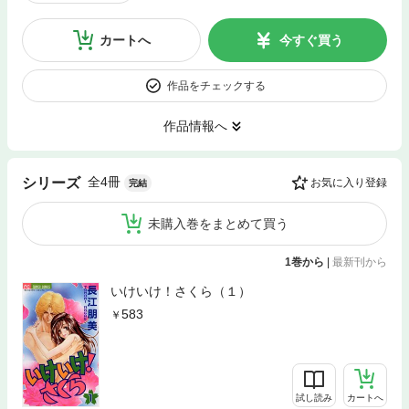
カートへ
今すぐ買う
作品をチェックする
作品情報へ
全4冊
シリーズ
お気に入り登録
完結
未購入巻をまとめて買う
1巻から
|
最新刊から
いけいけ！さくら（１）
583
試し読み
カートへ