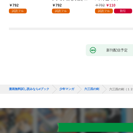
かけたがギフト『無限
792
792
792
110
ガチャ』でレベル９９
試読フル
試読フル
試読フル
割引
９９の仲間達を手に入
れて元パーティーメン
バーと世界に復讐＆
『ざまぁ！』します！
（１）
新刊配信予定
漫画無料試し読みならdブック
少年マンガ
六三四の剣
六三四の剣（１２