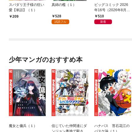
スパダリ王子様の狂い
真綿の檻（１）
ビッグコミック 2026
愛【単話】（１）
年16号（2026年8月7
日発売）
528
510
209
試読フル
新着
少年マンガのおすすめ本
魔女と傭兵（１）
信じていた仲間達にダ
ハナバス 苔石花江の
ンジョン奥地で殺され
バスケ論（１）