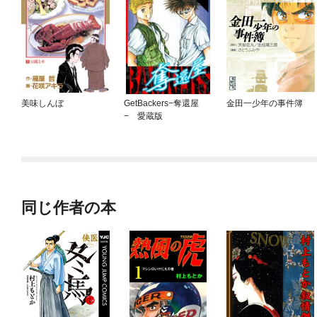
美味しんぼ
GetBackers−奪還屋
金田一少年の事件簿
− 愛蔵版
同じ作者の本