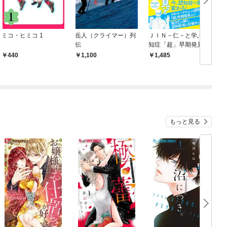
ミコ・ヒミコ 1
岳人（クライマー）列
ＪＩＮ－仁－と学ぶ認
伝
知症「超」早期発見と
予防法
440
1,100
1,485
もっと見る