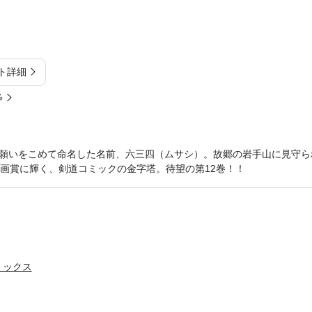
ト詳細
%
願いをこめて命名した名前、六三四（ムサシ）。故郷の岩手山に見守ら
漫画賞に輝く、剣道コミックの金字塔。待望の第12巻！！
ミックス