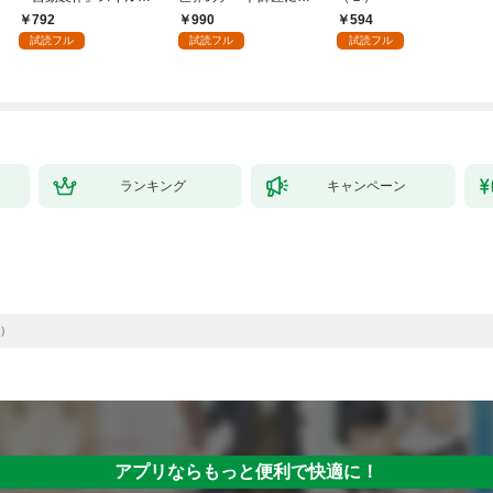
領地を爆速で開拓し最
められた～【単行本】
792
990
594
強の村を作ってしまう
（１）
試読フル
試読フル
試読フル
～最強クラフトスキル
で始める、楽々領地開
拓スローライフ～
（１）
ランキング
キャンペーン
）
アプリならもっと便利で快適に！