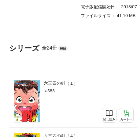
電子版配信開始日
2013/07
ファイルサイズ
41.10 MB
シリーズ
全24冊
完結
六三四の剣（１）
583
試し読み
カートへ
六三四の剣（４）