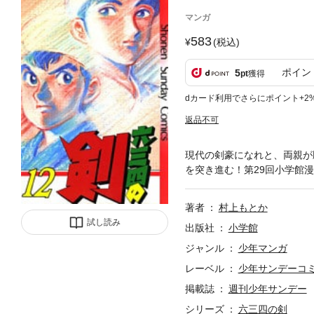
マンガ
583
(税込)
ポイン
5
pt
獲得
dカード利用でさらにポイント+2
返品不可
現代の剣豪になれと、両親が
を突き進む！第29回小学館
著者
村上もとか
試し読み
出版社
小学館
ジャンル
少年マンガ
レーベル
少年サンデーコ
掲載誌
週刊少年サンデー
シリーズ
六三四の剣