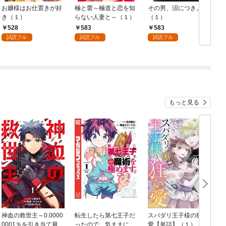
お嬢様はお仕置きが好
極と蕾～極道と恋を知
その男、沼につき。
き（１）
らない人妻と～（１）
（１）
528
583
583
試読フル
試読フル
試読フル
もっと見る
神血の救世主～0.0000
転生したら第七王子だ
スパダリ王子様の狂い
0001％を引き当て最強
ったので、気ままに魔
愛【単話】（１）