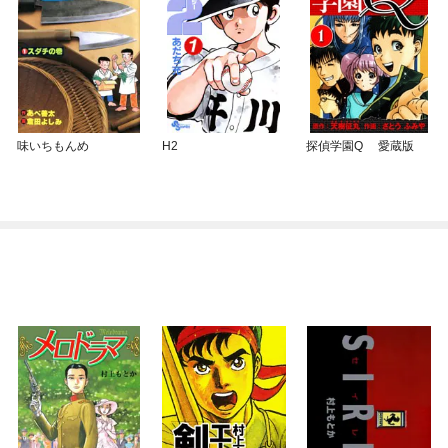
味いちもんめ
H2
探偵学園Q 愛蔵版