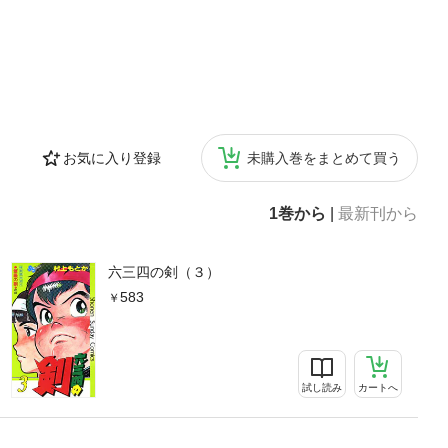
お気に入り登録
未購入巻をまとめて買う
1巻から
|
最新刊から
六三四の剣（３）
583
試し読み
カートへ