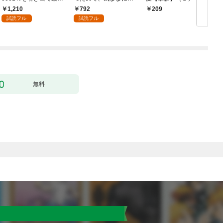
へ～【電子書籍特典
術を極めます（１）
1,210
792
209
付】（１）
試読フル
試読フル
無料