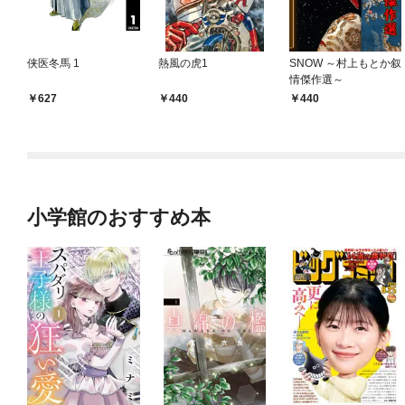
侠医冬馬 1
熱風の虎1
SNOW ～村上もとか叙
情傑作選～
627
440
440
小学館のおすすめ本