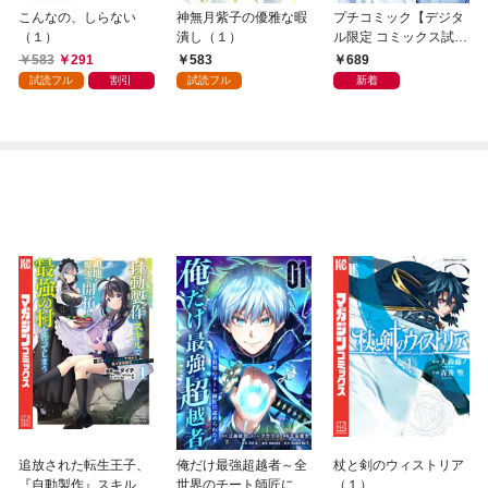
こんなの、しらない
神無月紫子の優雅な暇
プチコミック【デジタ
（１）
潰し（１）
ル限定 コミックス試し
読み特典付き】 2026
583
291
583
689
年9月号（2026年8月7
試読フル
割引
試読フル
新着
日発売）
追放された転生王子、
俺だけ最強超越者～全
杖と剣のウィストリア
『自動製作』スキルで
世界のチート師匠に認
（１）