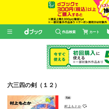
作品検索
カート
六三四の剣（１２）
完結
村上もとか