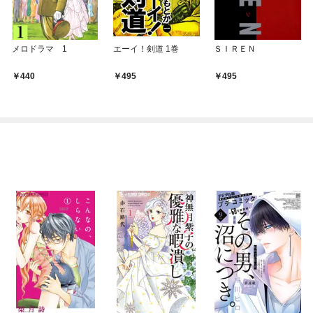
メロドラマ 1
エーイ！剣道 1巻
ＳＩＲＥＮ
440
495
495