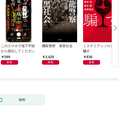
このスマホで地下牢獄
機龍警察 漆黒社会
ミステリアンソロジー
から脱出してください
騙す
599
2,420
836
新着
新着
新着
無料