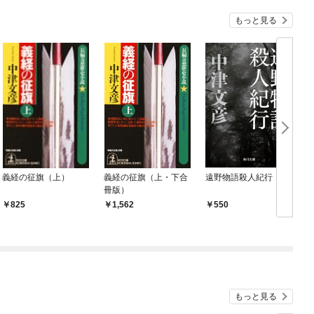
もっと見る
義経の征旗（上）
義経の征旗（上・下合
遠野物語殺人紀行
冊版）
825
1,562
550
もっと見る