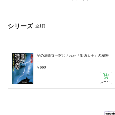
シリーズ
全1冊
闇の法隆寺～封印された「聖徳太子」の秘密
～
660
カートへ