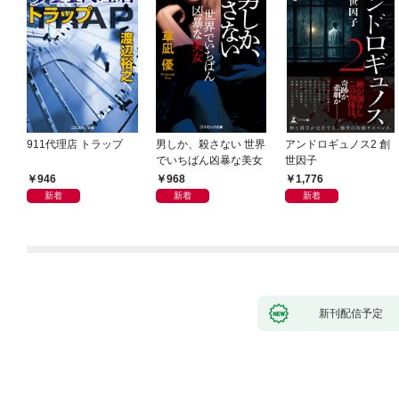
911代理店 トラップ
男しか、殺さない 世界
アンドロギュノス2 創
でいちばん凶暴な美女
世因子
946
968
1,776
新着
新着
新着
新刊配信予定