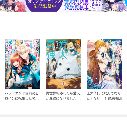
バッドエンド目前のヒ
異世界転移したら愛犬
王太子妃になんてなり
ロインに転生した私、
が最強になりました ～
たくない！！ 婚約者編
今世では恋愛するつも
シルバーフェンリルと
りがチートな兄が離し
俺が異世界暮らしを始
てくれません！？@C
めたら～ THE COMIC
OMIC