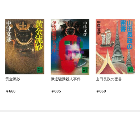
黄金流砂
伊達騒動殺人事件
山田長政の密書
660
605
660