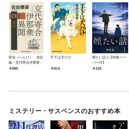
変化（へんげ） 決定
手下は犬だけ
煙たい話 1【特典ペー
版～交代寄合伊那衆異
パー付】
聞（1）～
880
814
220
ミステリー・サスペンスのおすすめ本