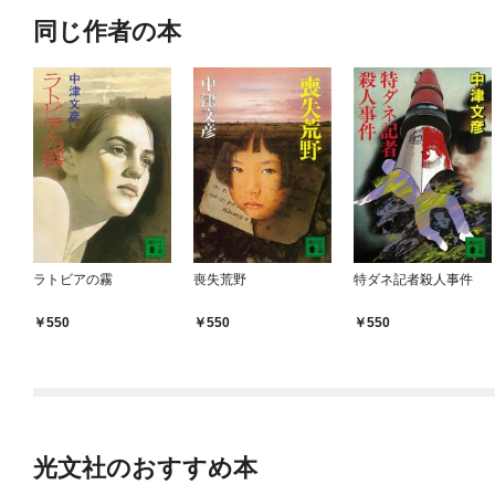
同じ作者の本
ラトビアの霧
喪失荒野
特ダネ記者殺人事件
550
550
550
光文社のおすすめ本