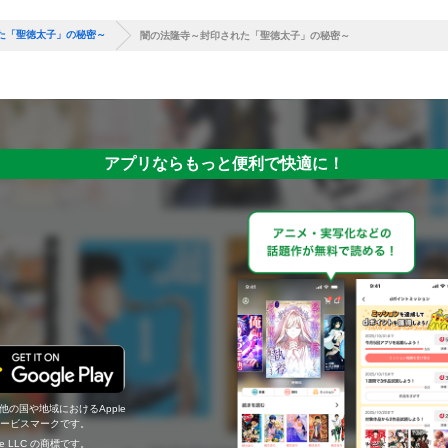
た「聖徳太子」の秘密～
闇の法隆寺～封印された「聖徳太子」の秘密～
アプリならもっと便利で快適に！
の他の国や地域におけるApple
c.のサービスマークです。
ogle LLC の商標です。