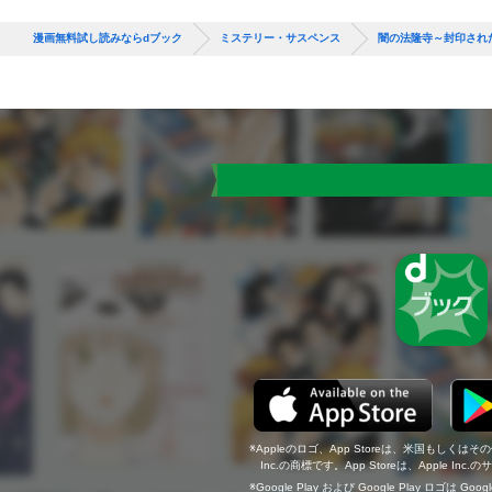
漫画無料試し読みならdブック
ミステリー・サスペンス
闇の法隆寺～封印され
Appleのロゴ、App Storeは、米国もしくはそ
Inc.の商標です。App Storeは、Apple In
Google Play および Google Play ロゴは Go