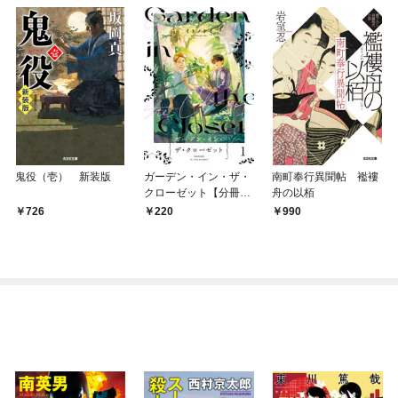
鬼役（壱） 新装版
ガーデン・イン・ザ・
南町奉行異聞帖 襤褸
クローゼット【分冊
舟の以栢
版】1
726
220
990