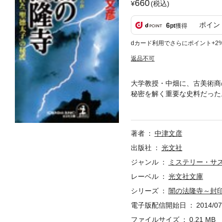
660
(税込)
ポイン
6
pt
獲得
dカード利用でさらにポイント+2
返品不可
大学教授・中畑に、古美術商
秘密を解く重要な史料だった
跡が残されていた！ 「聖徳
史ミステリー傑作！
著者
中津文彦
出版社
光文社
ジャンル
ミステリー・サ
レーベル
光文社文庫
シリーズ
闇の法隆寺～封
電子版配信開始日
2014/07
ファイルサイズ
0.21 MB