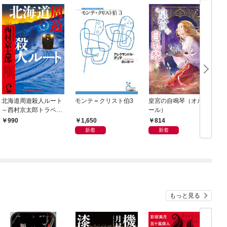
北海道周遊殺人ルート
モンテ＝クリスト伯3
皇宮の自鳴琴（オルゴ
～西村京太郎トラベル
ール）
ミステリー・セレクシ
1,650
814
990
ョン（1）～
新着
新着
もっと見る