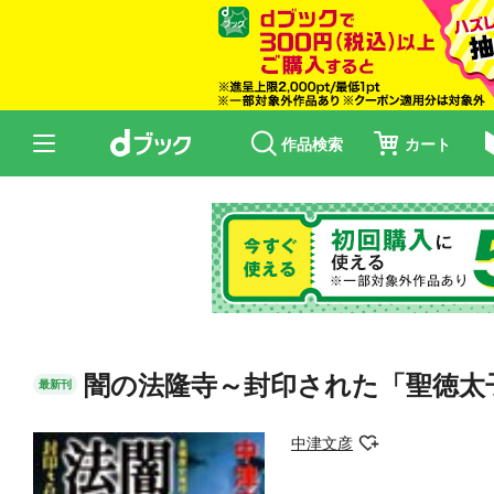
作品検索
カート
闇の法隆寺～封印された「聖徳太
最新刊
中津文彦