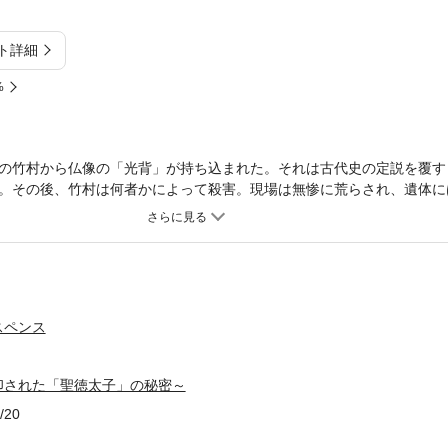
ト詳細
%
の竹村から仏像の「光背」が持ち込まれた。それは古代史の定説を覆す
。その後、竹村は何者かによって殺害。現場は無惨に荒らされ、遺体に
太子」の秘密、「法隆寺の謎」とは？ 歴史の闇に光を当てつづけてき
スペンス
印された「聖徳太子」の秘密～
/20