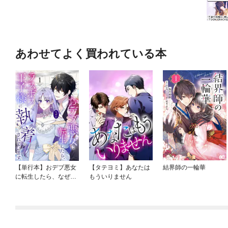
あわせてよく買われている本
【単行本】おデブ悪女
【タテヨミ】あなたは
結界師の一輪華
に転生したら、なぜか
もういりません
ラスボス王子様に執着
されています