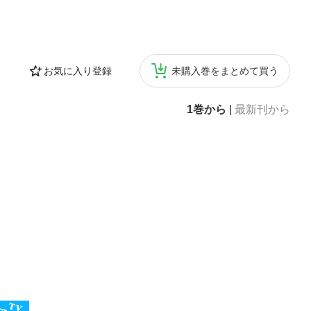
お気に入り登録
未購入巻をまとめて買う
1巻から
|
最新刊から