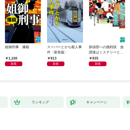
姐御刑事 爆殺
スーパーとかち殺人事
探偵部への挑戦状 放
件〈新装版〉
課後はミステリーとと
もに 新装版
1,100
913
935
新着
新着
新着
ランキング
キャンペーン