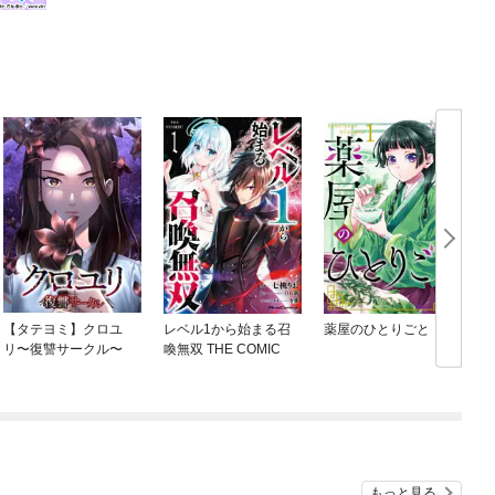
【タテヨミ】クロユ
レベル1から始まる召
薬屋のひとりごと
リ〜復讐サークル〜
喚無双 THE COMIC
もっと見る