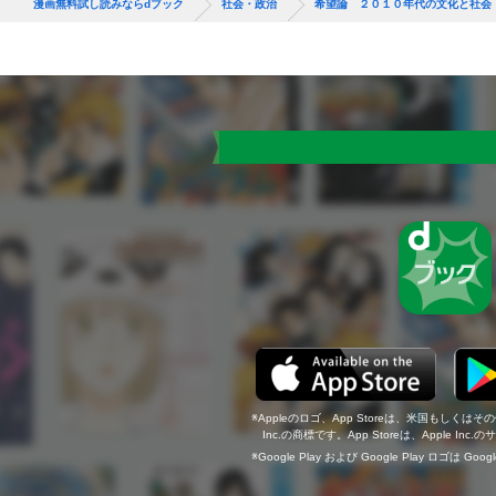
漫画無料試し読みならdブック
社会・政治
希望論 ２０１０年代の文化と社会
Appleのロゴ、App Storeは、米国もしくはそ
Inc.の商標です。App Storeは、Apple In
Google Play および Google Play ロゴは Go