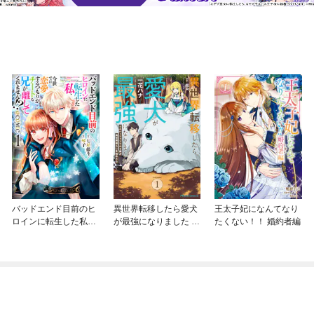
バッドエンド目前のヒ
異世界転移したら愛犬
王太子妃になんてなり
ロインに転生した私、
が最強になりました ～
たくない！！ 婚約者編
今世では恋愛するつも
シルバーフェンリルと
りがチートな兄が離し
俺が異世界暮らしを始
てくれません！？@C
めたら～ THE COMIC
OMIC