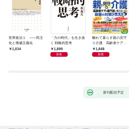
世界政治１ ――民主
「力の時代」を生き抜
離れて暮らす親の見守
化と権威主義化
く 戦略的思考
り介護 高齢者ケアの
専門家が教える最善の
1,899
1,848
1,034
対策Q＆A大全
新着
新着
新刊配信予定