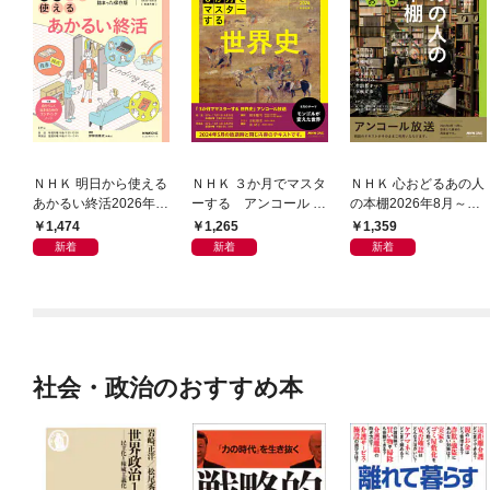
ＮＨＫ 明日から使える
ＮＨＫ ３か月でマスタ
ＮＨＫ 心おどるあの人
あかるい終活2026年8
ーする アンコール 世
の本棚2026年8月～9
月～9月
界史2026年8月
月
1,474
1,265
1,359
新着
新着
新着
社会・政治のおすすめ本