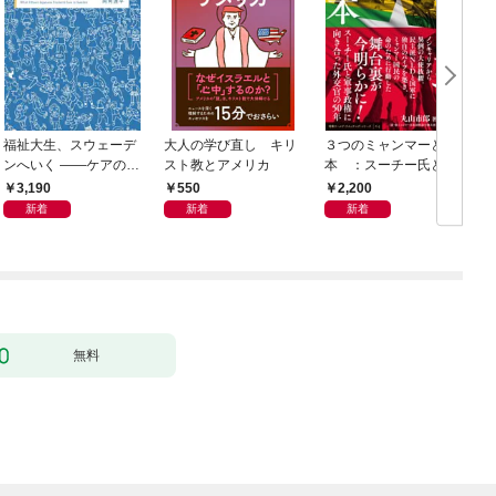
福祉大生、スウェーデ
大人の学び直し キリ
３つのミャンマーと日
ンへいく ――ケアのそ
スト教とアメリカ
本 ：スーチー氏と軍
の先へ――15人が見た
事政権に向き合った外
3,190
550
2,200
民主主義の景色――
交官の50年
新着
新着
新着
無料