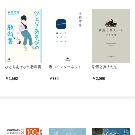
ひとりあそびの教科書
遅いインターネット
砂漠と異人たち
1,562
784
2,090