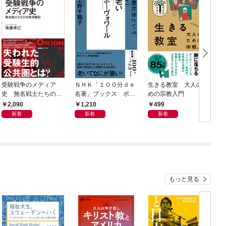
受験戦争のメディア
ＮＨＫ「１００分ｄｅ
生きる教室 大人のた
Ｎ
史 無名戦士たちの合
名著」ブックス ボー
めの宗教入門
6
格体験記
ヴォワール 老い 超
2,090
1,210
499
高齢社会という「恵
新着
新着
新着
み」
もっと見る