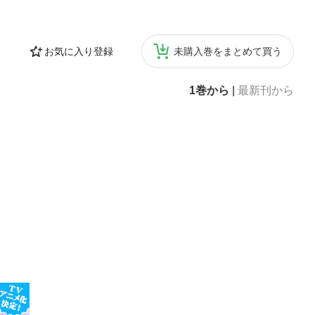
お気に入り登録
未購入巻をまとめて買う
1巻から
|
最新刊から