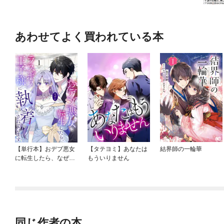
あわせてよく買われている本
【単行本】おデブ悪女
【タテヨミ】あなたは
結界師の一輪華
に転生したら、なぜか
もういりません
ラスボス王子様に執着
されています
同じ作者の本