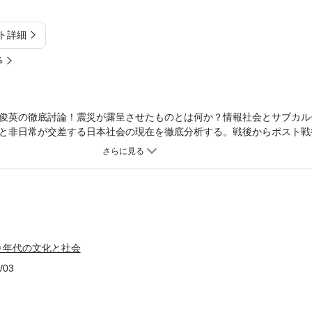
ト詳細
%
俊英の徹底討論！震災が露呈させたものとは何か？情報社会とサブカル
と非日常が交差する日本社会の現在を徹底分析する。戦後からポスト戦
から拡張現実へ」というトレンドのなかにあった。震災からの復興が叫
め、この時代の「希望」と「絶望」を問い直す。今もっとも注目される
０年代の文化と社会
/03