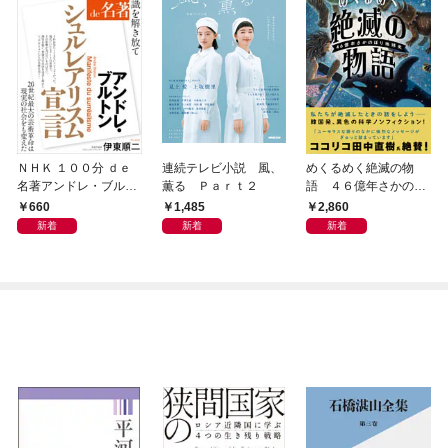
ＮＨＫ １００分 ｄｅ
連続テレビ小説 風、
めくるめく絶滅の物
名著アンドレ・ブルト
薫る Ｐａｒｔ２
語 ４６億年さかのぼ
ン 『シュルレアリスム
り地球史
660
1,485
2,860
宣言』2026年8月
新着
新着
新着