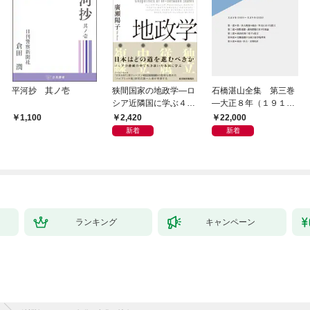
平河抄 其ノ壱
狭間国家の地政学―ロ
石橋湛山全集 第三巻
シア近隣国に学ぶ４つ
―大正８年（１９１
の生き残り戦略
９）－大正９年（１９
2,420
22,000
1,100
２０）
新着
新着
ランキング
キャンペーン