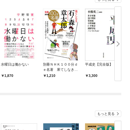
水曜日は働かない
別冊ＮＨＫ１００分ｄ
平成史【完全版】
ｅ名著 果てしなき
石ノ森章太郎
1,870
1,210
3,300
もっと見る