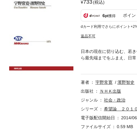
733
(税込)
ポイン
6
pt
獲得
dカード利用でさらにポイント+2
返品不可
日本の現在に切り込む、若き
ら最先端までをふまえ、日常
解するヒントは、「仮想現実
りうべき日本の未来を探るた
人による迫真の対話！
著者
宇野常寛
濱野智史
出版社
ＮＨＫ出版
ジャンル
社会・政治
シリーズ
希望論 ２０１
電子版配信開始日
2014/06
ファイルサイズ
0.59 MB