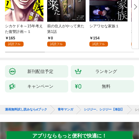
シカケドキ～15年考え
前の住人がやって来た
シアワセな家族１
16
た復讐計画～１
第1話
地獄
165
0
154
1
試読フル
試読フル
試読フル
試
新刊配信予定
ランキング
キャンペーン
無料
漫画無料試し読みならdブック
青年マンガ
シジジー、シジジー【単話】
シ
アプリならもっと便利で快適に！