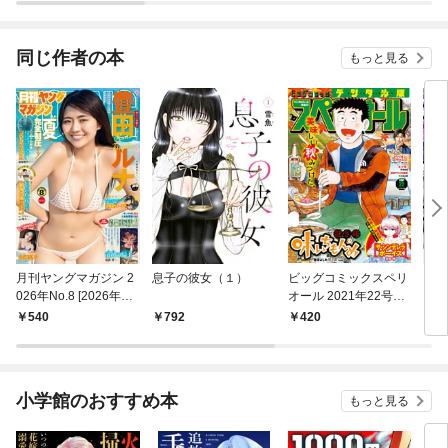
～ 連載版
同じ作者の本
もっと見る
月刊ヤングマガジン 2
息子の彼女（１）
ビッグコミックスペリ
シジ
026年No.8 [2026年7
オール 2021年22号
（１
月16日発売]
（2021年10月22日発
540
792
420
7
売）
小学館のおすすめ本
もっと見る