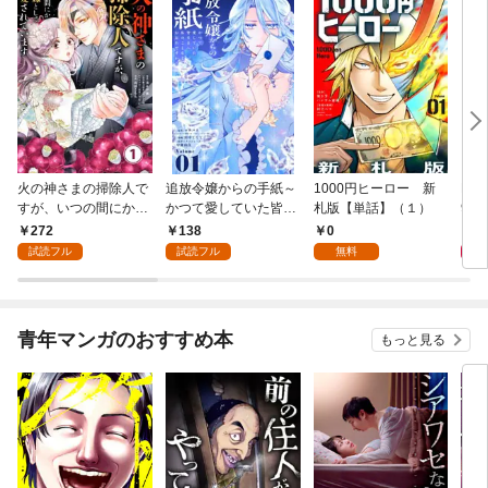
火の神さまの掃除人で
追放令嬢からの手紙～
1000円ヒーロー 新
DIM
すが、いつの間にか花
かつて愛していた皆さ
札版【単話】（１）
9.
嫁として溺愛されてい
まへ 私のことなどお忘
272
138
0
8
ます【単話】（１）
れですか？～【単話】
試読フル
試読フル
無料
（１）
青年マンガのおすすめ本
もっと見る