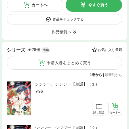
カートへ
今すぐ買う
作品をチェックする
作品情報へ
全28冊
シリーズ
お気に入り登録
完結
未購入巻をまとめて買う
1巻から
|
最新刊から
シジジー、シジジー【単話】（１）
96
試し読み
カートへ
シジジー、シジジー【単話】（２）