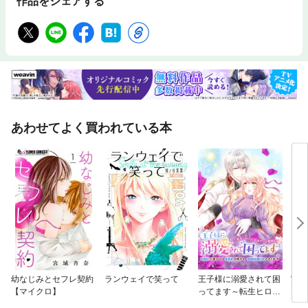
作品をシェアする
あわせてよく買われている本
幼なじみとセフレ契約
ランウェイで笑って
王子様に溺愛されて困
実験
【マイクロ】
ってます～転生ヒロイ
カー
ン、乙女ゲーム奮闘記