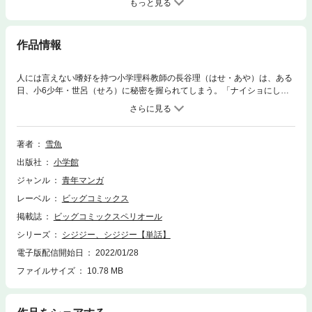
もっと見る
作品情報
人には言えない嗜好を持つ小学理科教師の長谷理（はせ・あや）は、ある
日、小6少年・世呂（せろ）に秘密を握られてしまう。「ナイショにして
ほしかったら、俺専属の奴隷先生になってよ」と迫られた理は、少年の言
いなりに…！？ 女性教師×少年＝倒錯愛憎劇！待望の第16巻配信。
著者
雪魚
出版社
小学館
ジャンル
青年マンガ
レーベル
ビッグコミックス
掲載誌
ビッグコミックスペリオール
シリーズ
シジジー、シジジー【単話】
電子版配信開始日
2022/01/28
ファイルサイズ
10.78 MB