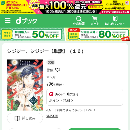
作品検索
カート
はじめての方へ
シジジー、シジジー【単話】（１６）
完結
雪魚
マンガ
96
(税込)
0
pt
獲得
ポイント詳細
dカード利用でさらにポイント+2%
返品不可
試し読み