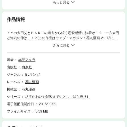
もっと見る
作品情報
ＮＹの大円父とＨＡＲＵの過去から続く恋愛感情に決着が！？ 一方大円
と弥六の仲は…！？(この作品はウェブ・マガジン：花丸漫画 Vol.12に収
録されています。重複購入にご注意ください。)
著者
本間アキラ
出版社
白泉社
ジャンル
BLマンガ
レーベル
花丸漫画
掲載誌
花丸漫画
シリーズ
坊主かわいや袈裟までいとし［ばら売り］
電子版配信開始日
2016/09/09
ファイルサイズ
5.59 MB