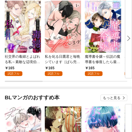
社交界の毒婦とよばれ
私を叱る日鷹君と毎晩
魔導書令嬢～伝説の魔
寡黙
る私～素敵な辺境伯令
シています［ばら売
導書を修復したら最強
力ゼ
息に腕を折られたの
り］ 第1話
の精霊が味方になりま
る～
165
165
165
1
で、責任とってもらい
した（クールな王弟殿
の声
試読フル
試読フル
試読フル
試
ます～［ばら売り］
下がなぜかいつもそば
～［
第1話
にいます）～［ばら売
01
り］ 第1話
BLマンガのおすすめ本
もっと見る