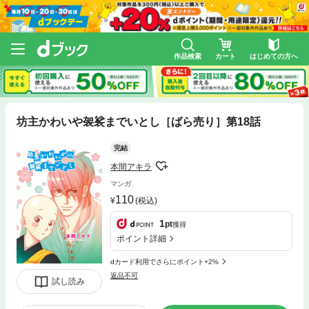
作品検索
カート
はじめての方へ
坊主かわいや袈裟までいとし［ばら売り］第18話
完結
本間アキラ
マンガ
110
(税込)
1
pt
獲得
ポイント詳細
dカード利用でさらにポイント+2%
返品不可
試し読み