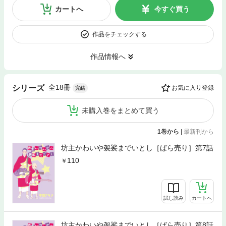
カートへ
今すぐ買う
作品をチェックする
作品情報へ
全18冊
シリーズ
お気に入り登録
完結
未購入巻をまとめて買う
1巻から
|
最新刊から
坊主かわいや袈裟までいとし［ばら売り］第7話
110
試し読み
カートへ
坊主かわいや袈裟までいとし［ばら売り］第8話