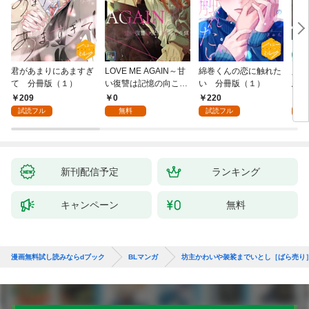
君があまりにあますぎ
LOVE ME AGAIN～甘
綿巻くんの恋に触れた
人魚
て 分冊版（１）
い復讐は記憶の向こう
い 分冊版（１）
悪魔
側～【全年齢版】(1)
き】(
209
0
220
8
試読フル
無料
試読フル
試
新刊配信予定
ランキング
キャンペーン
無料
漫画無料試し読みならdブック
BLマンガ
坊主かわいや袈裟までいとし［ばら売り