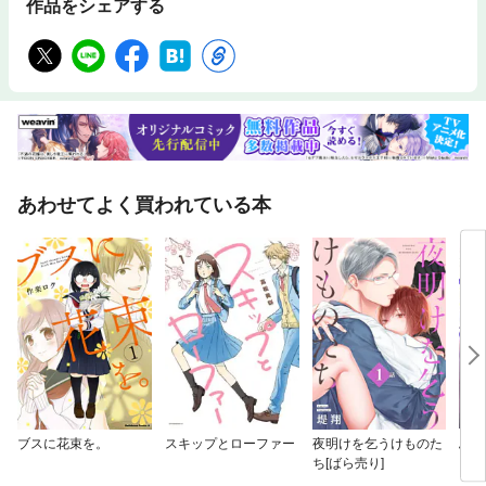
作品をシェアする
あわせてよく買われている本
ブスに花束を。
スキップとローファー
夜明けを乞うけものた
ふる
ち[ばら売り]