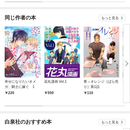
同じ作者の本
もっと見る
幸せになりたいオメ
花丸漫画 Vol.1
青⇔オレンジ［ばら売
青⇔
ガ、騎士に嫁ぐ 1
り］第1話
220
550
110
7
白泉社のおすすめ本
もっと見る