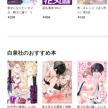
幸せになりたいオメ
花丸漫画 Vol.1
青⇔オレンジ［ばら売
ガ、騎士に嫁ぐ 1
り］第1話
220
550
110
白泉社のおすすめ本
社交界の毒婦とよばれ
私を叱る日鷹君と毎晩
新入社員の藤くんに今