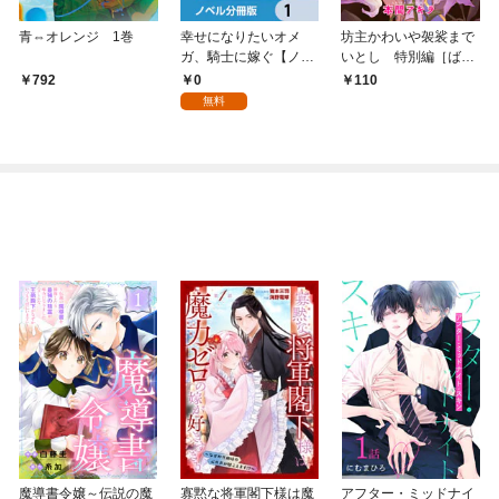
青⇔オレンジ 1巻
幸せになりたいオメ
坊主かわいや袈裟まで
ガ、騎士に嫁ぐ【ノベ
いとし 特別編［ばら
ル分冊版】 1
売り］
0
792
110
無料
魔導書令嬢～伝説の魔
寡黙な将軍閣下様は魔
アフター・ミッドナイ