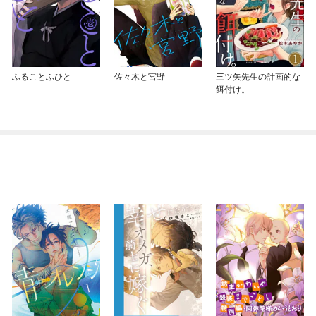
ふることふひと
佐々木と宮野
三ツ矢先生の計画的な
餌付け。