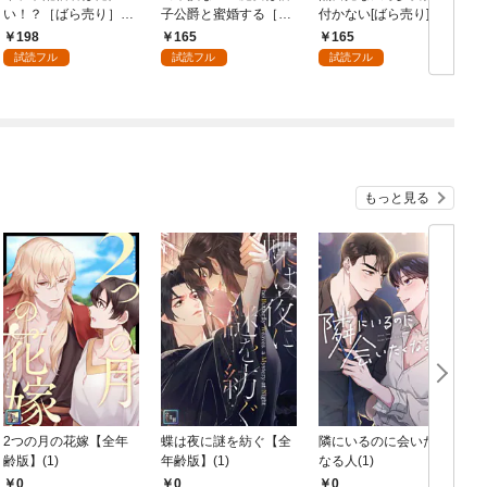
い！？［ばら売り］
子公爵と蜜婚する［ば
付かない[ばら売り]
第1話
ら売り］ 第1話
第1話
198
165
165
試読フル
試読フル
試読フル
もっと見る
2つの月の花嫁【全年
蝶は夜に謎を紡ぐ【全
隣にいるのに会いたく
齢版】(1)
年齢版】(1)
なる人(1)
0
0
0