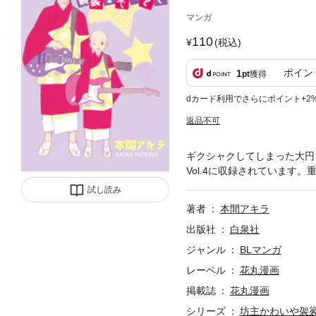
マンガ
110
(税込)
ポイン
1
pt
獲得
dカード利用でさらにポイント+2
返品不可
ギクシャクしてしまった大円
Vol.4に収録されています
試し読み
著者
本間アキラ
出版社
白泉社
ジャンル
BLマンガ
レーベル
花丸漫画
掲載誌
花丸漫画
シリーズ
坊主かわいや袈