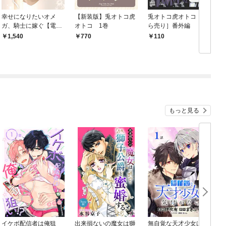
幸せになりたいオメ
【新装版】兎オトコ虎
兎オトコ虎オトコ［ば
ガ、騎士に嫁ぐ【電子
オトコ 1巻
ら売り］番外編
特別版】
1,540
770
110
もっと見る
イケボ配信者は俺狙
出来損ないの魔女は獅
無自覚な天才少女は気