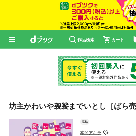
作品検索
カート
坊主かわいや袈裟までいとし［ばら売
完結
本間アキラ