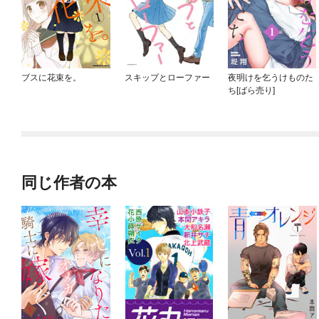
ブスに花束を。
スキップとローファー
夜明けを乞うけものた
ち[ばら売り]
同じ作者の本