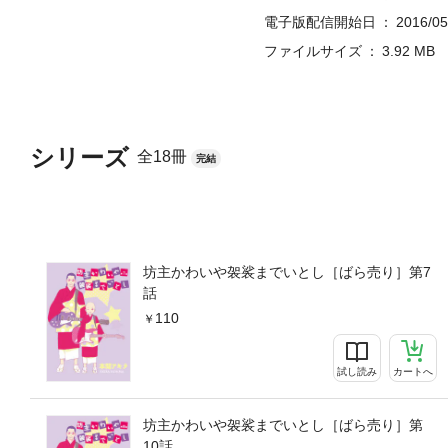
電子版配信開始日
2016/05
ファイルサイズ
3.92 MB
シリーズ
全18冊
完結
坊主かわいや袈裟までいとし［ばら売り］第7
話
110
試し読み
カートへ
坊主かわいや袈裟までいとし［ばら売り］第
10話