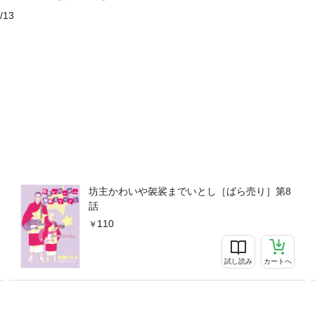
/13
坊主かわいや袈裟までいとし［ばら売り］第8
話
110
試し読み
カートへ