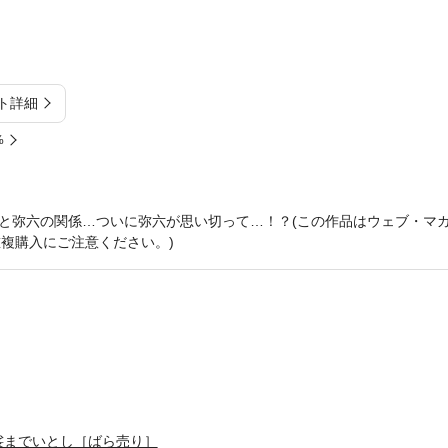
ト詳細
%
と弥六の関係…ついに弥六が思い切って…！？(この作品はウェブ・マ
。重複購入にご注意ください。)
裟までいとし［ばら売り］