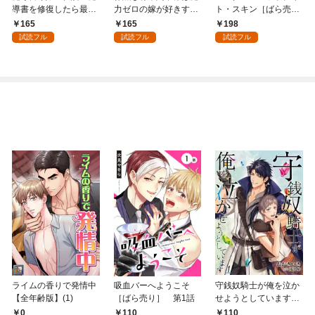
導書を修復したら最強
力ゼロの嫁が好きすぎ
ト・スキン［ばら売
の精霊が味方になりま
る～なぜか旦那様の心
り］ 第1話
165
165
198
した（クールな王弟殿
の声が聞こえます！？
試読フル
試読フル
試読フル
下がなぜかいつもそば
～［1話売り］ story0
にいます）～［ばら売
1
り］ 第1話
ライムの香りで発情中
吸血バーへようこそ
守銭奴騎士が俺を泣か
【全年齢版】(1)
［ばら売り］ 第1話
せようとしています
【単話】 1
0
110
110