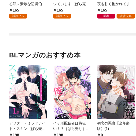
る私～素敵な辺境伯令
シています［ばら売
夜も甘く抱かれてます
息に腕を折られたの
り］ 第1話
［ばら売り］ 第1話
165
165
165
で、責任とってもらい
試読フル
試読フル
新着
試読フル
ます～［ばら売り］
第1話
BLマンガのおすすめ本
アフター・ミッドナイ
イケボ配信者は俺狙
初恋の悪魔【全年齢
ト・スキン［ばら売
い！？［ばら売り］
版】(1)
り］ 第1話
第1話
198
198
0