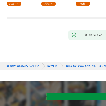
試読フル
試読フル
無料
新刊配信予定
漫画無料試し読みならdブック
BLマンガ
坊主かわいや袈裟までいとし［ばら売