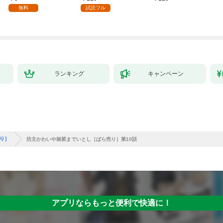
無料
試読フル
ランキング
キャンペーン
り］
坊主かわいや袈裟までいとし［ばら売り］第10話
アプリならもっと便利で快適に！