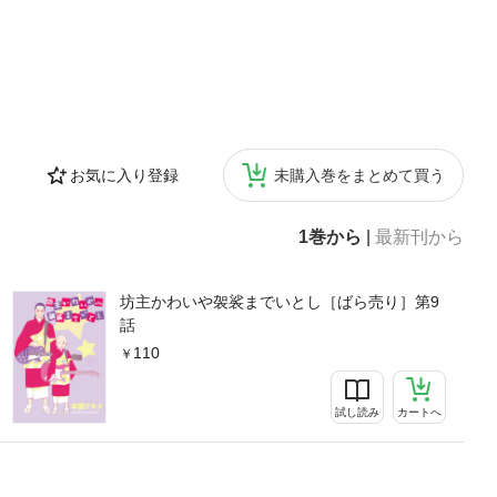
お気に入り登録
未購入巻をまとめて買う
1巻から
|
最新刊から
坊主かわいや袈裟までいとし［ばら売り］第9
話
110
試し読み
カートへ