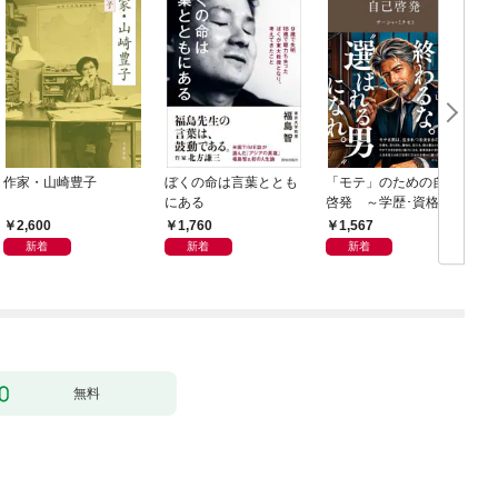
作家・山崎豊子
ぼくの命は言葉ととも
「モテ」のための自己
にある
啓発 ～学歴･資格･音
楽･スポーツ･身長･整
2,600
1,760
1,567
形･美容･ダイエット･
新着
新着
新着
ファッション～
無料