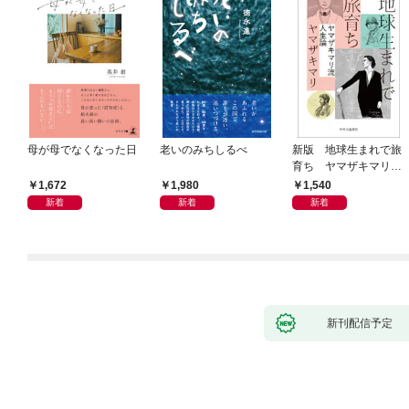
母が母でなくなった日
老いのみちしるべ
新版 地球生まれで旅
育ち ヤマザキマリ流
人生論
1,672
1,980
1,540
新着
新着
新着
新刊配信予定