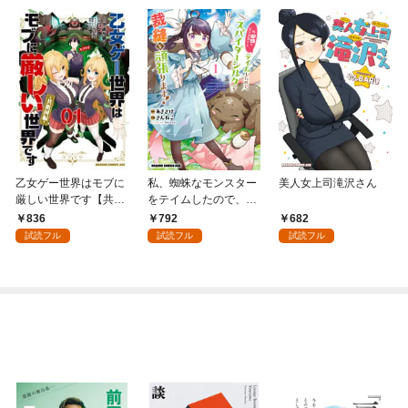
乙女ゲー世界はモブに
私、蜘蛛なモンスター
美人女上司滝沢さん
厳しい世界です【共和
をテイムしたので、ス
国編】 ０１
パイダーシルクで裁縫
836
792
682
を頑張ります！ 1
試読フル
試読フル
試読フル