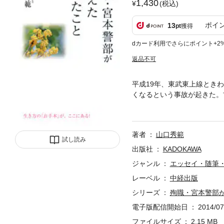
1,430
(税込)
ポイ
13
pt
獲得
dカード利用でさらにポイント+2
返品不可
平成19年、東武東上線とき
くなるという事故が起きた。
の生と死を通して、生きるこ
著者
山口秀範
試し読み
出版社
KADOKAWA
ジャンル
エッセイ・随筆
レーベル
中経出版
シリーズ
殉職・宮本警部
電子版配信開始日
2014/07
ファイルサイズ
2.15 MB