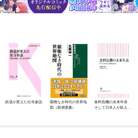
鉄道が変えた社寺参詣
覇権なき時代の世界地
食料危機の未来年表
図（新潮選書）
そして日本人が飢える
日