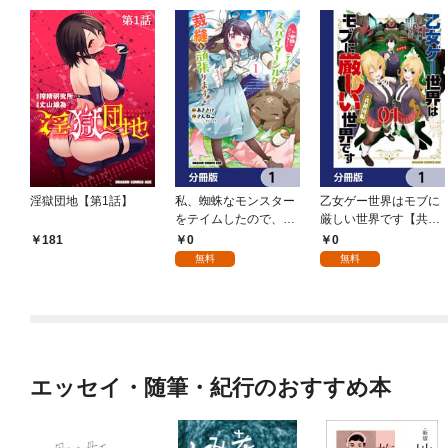
淫獄団地【第1話】
私、蜘蛛なモンスター
乙女ゲー世界はモブに
をテイムしたので、ス
厳しい世界です【共和
パイダーシルクで裁縫
国編】【分冊版】 1
0
0
181
を頑張ります！【分冊
無料
無料
版】 1
エッセイ・随筆・紀行のおすすめ本