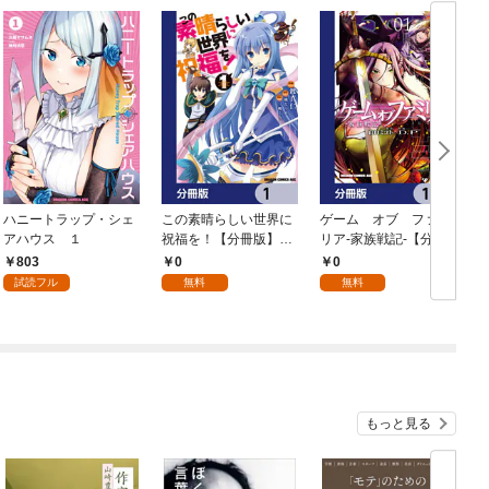
ハニートラップ・シェ
この素晴らしい世界に
ゲーム オブ ファミ
アハウス １
祝福を！【分冊版】
リア-家族戦記-【分冊
イ
1
版】 1
803
0
0
試読フル
無料
無料
もっと見る