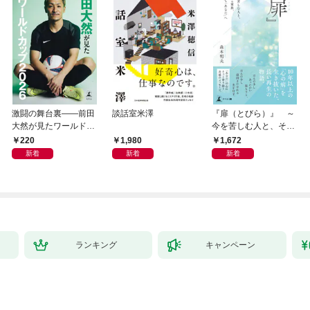
激闘の舞台裏――前田
談話室米澤
『扉（とびら）』 ～
大然が見たワールドカ
今を苦しむ人と、その
ップ2026
ご家族、そして「あな
220
1,980
1,672
た」へ～
新着
新着
新着
ランキング
キャンペーン