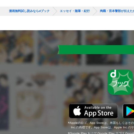
漫画無料試し読みならdブック
エッセイ・随筆・紀行
殉職・宮本警部が伝えた
Appleのロゴ、App Storeは、米国もしくはそ
Inc.の商標です。App Storeは、Apple In
Google Play および Google Play ロゴは Go