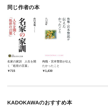
同じ作者の本
名家の家訓 人生を開
殉職・宮本警部が伝え
く「処世の言葉」
たかったこと
715
1,430
KADOKAWAのおすすめ本