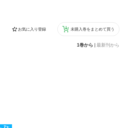
お気に入り登録
未購入巻をまとめて買う
1巻から
|
最新刊から