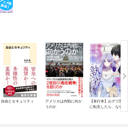
自由とセキュリティ
アメリカは内戦に向か
【単行本】おデブ悪女
うのか
に転生したら、なぜか
ラスボス王子様に執着
されています