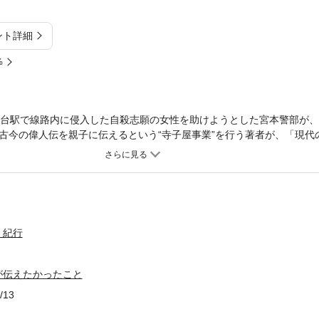
ント詳細
%
わ台駅で線路内に侵入した自殺志願の女性を助けようとした宮本警部が
古今の偉人伝を親子に伝えるという“寺子屋事業”を行う著者が、「現代
との大切さを説く。
・紀行
が伝えたかったこと
/13