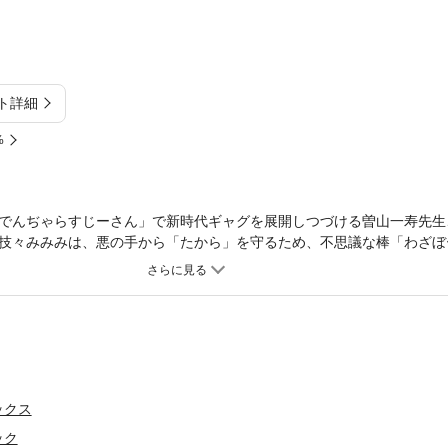
ト詳細
%
でんぢゃらすじーさん」で新時代ギャグを展開しつづける曽山一寿先生
技々みみみは、悪の手から「たから」を守るため、不思議な棒「わざぼ
次々と現れる刺客、そして敵か味方かさえわからない「わざぼー」使い
うのか…？その答えを探すべく、敵の親玉・技神まーの居城へ向かうみ
そして、ついに現れた第4の「わざぼー」使い！次々と明かされる謎と
巻です！
ックス
ック