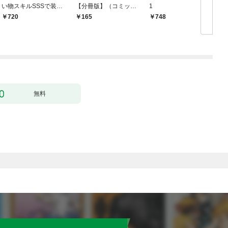
い物スキルSSSで装備
【分冊版】（コミッ
1
無双 ～買ったモノを
ク） １話【フルカラ
720
165
748
超強化して最強パーテ
ー】
ィー目指します～【単
行本版】 1巻
無料