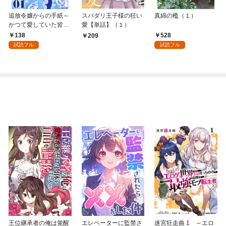
追放令嬢からの手紙～
スパダリ王子様の狂い
真綿の檻（１）
かつて愛していた皆さ
愛【単話】（１）
まへ 私のことなどお忘
138
528
209
れですか？～【単話】
試読フル
試読フル
（１）
王位継承者の俺は覚醒
エレベーターに監禁さ
迷宮狂走曲 1 ～エロ