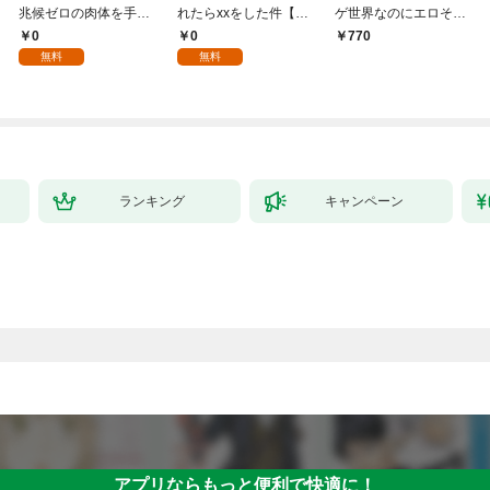
兆候ゼロの肉体を手に
れたらxxをした件【全
ゲ世界なのにエロそっ
入れて自由を謳歌す
年齢版】(1)
ちのけでひたすら最強
0
0
770
る。1
を目指すモブ転生者～
無料
無料
ランキング
キャンペーン
アプリならもっと便利で快適に！