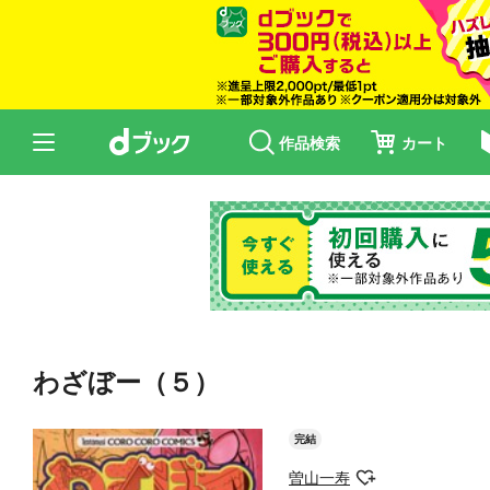
作品検索
カート
わざぼー（５）
完結
曽山一寿