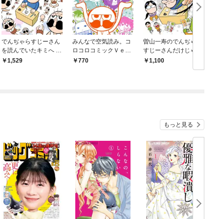
でんぢゃらすじーさん
みんなで空気読み。コ
曽山一寿のでんぢゃら
を読んでいたキミへ 曽
ロコロコミックＶｅ
すじーさんだけじゃね
山一寿の極楽漫画家日
ｒ．
ぇ！！
1,529
770
1,100
記
もっと見る