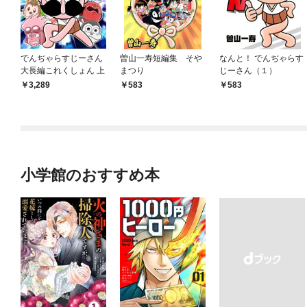
でんぢゃらすじーさん
曽山一寿短編集 そや
なんと！ でんぢゃらす
大長編これくしょん 上
まつり
じーさん（１）
3,289
583
583
小学館のおすすめ本