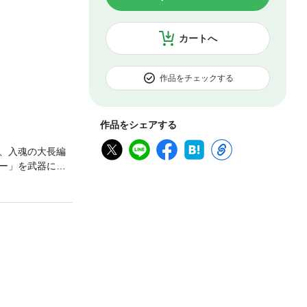
カートへ
作品をチェックする
作品をシェアする
、入魂の大長編
ー」を武器に戦
たち…。彼らは
みみの前に立ち
大迫力バトル、曽