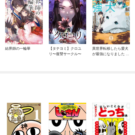
結界師の一輪華
【タテヨミ】クロユ
異世界転移したら愛犬
リ〜復讐サークル〜
が最強になりました ～
シルバーフェンリルと
俺が異世界暮らしを始
めたら～ THE COMIC