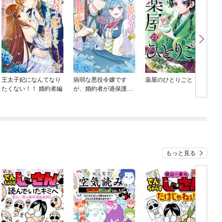
王太子妃になんてなり
病弱な悪役令嬢です
薬屋のひとりごと
たくない！！ 婚約者編
が、婚約者が過保護す
ぎて逃げ出したい(私た
ち犬猿の仲でしたよ
ね！？)
もっと見る