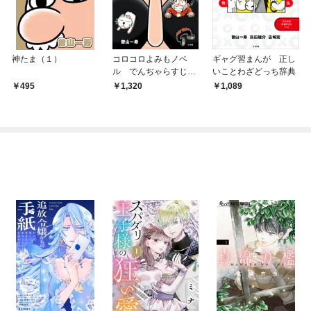
神たま（１）
コロコロよみもノベ
ギャグ習まんが 正し
ル でんぢゃらすじー
いことわざどっち辞典
さん
495
1,320
1,089