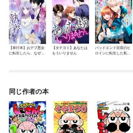
【単行本】おデブ悪女
【タテヨミ】あなたは
バッドエンド目前のヒ
に転生したら、なぜか
もういりません
ロインに転生した私、
ラスボス王子様に執着
今世では恋愛するつも
されています
りがチートな兄が離し
てくれません！？@C
OMIC
同じ作者の本