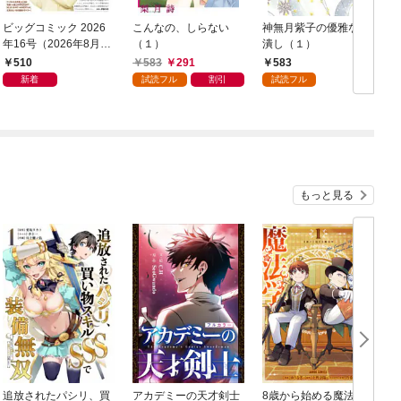
ビッグコミック 2026
こんなの、しらない
神無月紫子の優雅な暇
年16号（2026年8月7
（１）
潰し（１）
日発売）
読
510
583
291
583
年
新着
試読フル
割引
試読フル
もっと見る
追放されたパシリ、買
アカデミーの天才剣士
8歳から始める魔法学