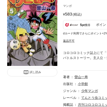
マンガ
583
(税込)
ポイン
5
pt
獲得
dカード利用でさらにポイント+2
返品不可
コロコロコミック誌上にて「
バトルストーリー。主人公・
うことを使命とされている。
何のために戦い、どこへ向か
試し読み
はだかる「ヤミの三闘志」。
著者
曽山一寿
山ワールド全開の激闘編第5
出版社
小学館
ジャンル
少年マンガ
レーベル
てんとう虫コミ
掲載誌
月刊コロコロコミ