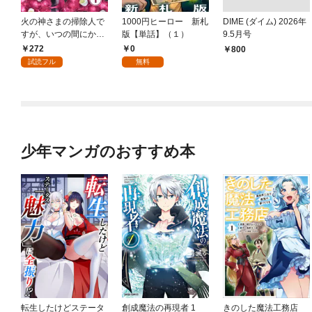
火の神さまの掃除人で
1000円ヒーロー 新札
DIME (ダイム) 2026年
すが、いつの間にか花
版【単話】（１）
9.5月号
嫁として溺愛されてい
272
0
￥800
ます【単話】（１）
試読フル
無料
少年マンガのおすすめ本
転生したけどステータ
創成魔法の再現者 1
きのした魔法工務店