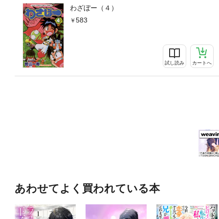
わざぼー（４）
583
試し読み
カートへ
あわせてよく買われている本