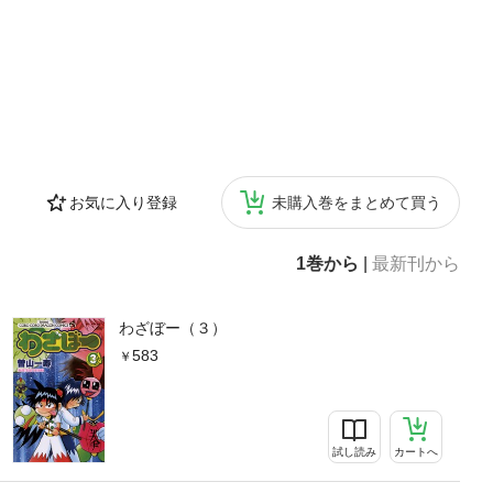
お気に入り登録
未購入巻をまとめて買う
1巻から
|
最新刊から
わざぼー（３）
583
試し読み
カートへ