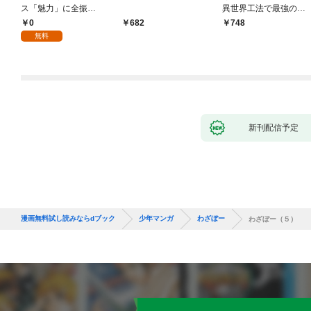
ス「魅力」に全振
異世界工法で最強の家
り！？(1)
づくりを（コミック）
0
682
748
１
無料
新刊配信予定
漫画無料試し読みならdブック
少年マンガ
わざぼー
わざぼー（５）