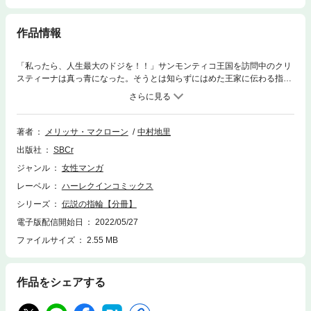
作品情報
「私ったら、人生最大のドジを！！」サンモンティコ王国を訪問中のクリ
スティーナは真っ青になった。そうとは知らずにはめた王家に伝わる指輪
が薬指から抜けなくなってしまったのだ。指輪の“伝説”によれば、彼女は1
0日以内に王国のリシャール殿下と結婚しなくてはならない！！国を挙げ
ての大騒動、はたして2人の運命は―――！？
著者
メリッサ・マクローン
中村地里
出版社
SBCr
ジャンル
女性マンガ
レーベル
ハーレクインコミックス
シリーズ
伝説の指輪【分冊】
電子版配信開始日
2022/05/27
ファイルサイズ
2.55 MB
作品をシェアする