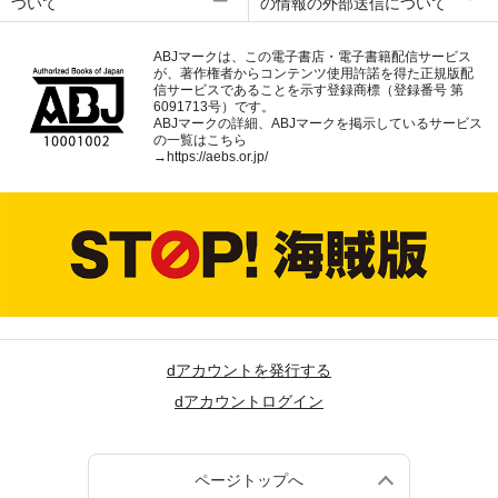
ついて
の情報の外部送信について
ABJマークは、この電子書店・電子書籍配信サービス
が、著作権者からコンテンツ使用許諾を得た正規版配
信サービスであることを示す登録商標（登録番号 第
6091713号）です。
ABJマークの詳細、ABJマークを掲示しているサービス
の一覧はこちら
→
https://aebs.or.jp/
dアカウントを発行する
dアカウントログイン
ページトップへ