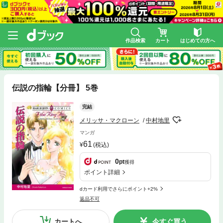
作品検索
カート
はじめての方へ
伝説の指輪【分冊】 5巻
完結
メリッサ・マクローン
中村地里
マンガ
61
(税込)
0
pt
獲得
ポイント詳細
dカード利用でさらにポイント+2%
返品不可
カートへ
今すぐ買う