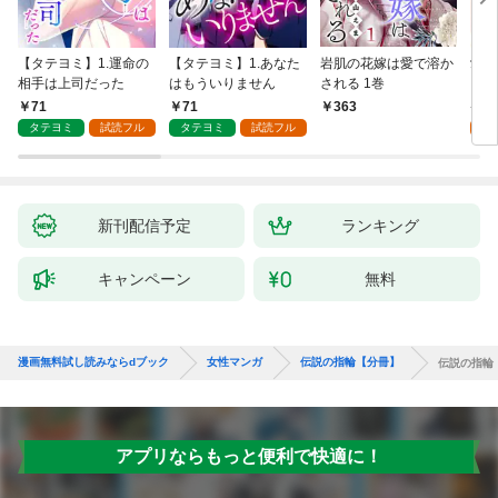
【タテヨミ】1.運命の
【タテヨミ】1.あなた
岩肌の花嫁は愛で溶か
愛し
相手は上司だった
はもういりません
される 1巻
い 
71
71
1
363
タテヨミ
試読フル
タテヨミ
試読フル
試
新刊配信予定
ランキング
キャンペーン
無料
漫画無料試し読みならdブック
女性マンガ
伝説の指輪【分冊】
伝説の指輪
アプリならもっと便利で快適に！