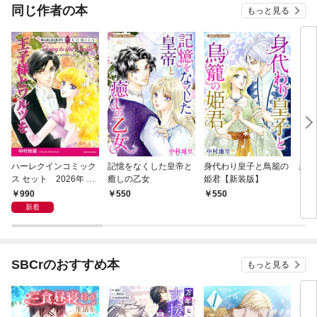
OMI
同じ作者の本
もっと見る
ハーレクインコミック
記憶をなくした皇帝と
身代わり皇子と鳥籠の
絆の
ス セット 2026年 vo
癒しの乙女
姫君【新装版】
レク
l.940
版】
990
550
550
6
新着
SBCrのおすすめ本
もっと見る