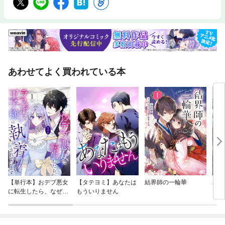
あわせてよく買われている本
【単行本】おデブ悪女
【タテヨミ】あなたは
結界師の一輪華
バッ
に転生したら、なぜか
もういりません
ロイ
ラスボス王子様に執着
今世
されています
りが
てく