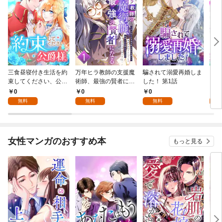
三食昼寝付き生活を約
万年ヒラ教師の支援魔
騙されて溺愛再婚しま
ヒト
束してください、公爵
術師、最強の賢者にな
した！ 第1話
様 1話
る～不人気の支援魔術
0
0
0
0
師は給料泥棒だと魔術
無料
無料
無料
大学をクビになった
が、出世した元教え子
たちのおかげで何も困
らない件～ 第1話
女性マンガのおすすめ本
もっと見る