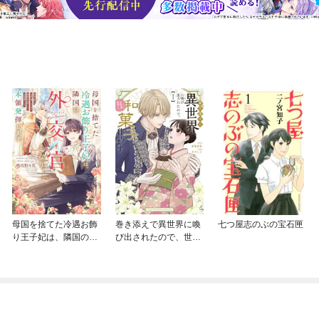
母国を捨てた冷遇お飾
巻き添えで異世界に喚
七つ屋志のぶの宝石匣
り王子妃は、隣国の外
び出されたので、世界
交官となり本領発揮し
観無視して和菓子作り
ます
ます