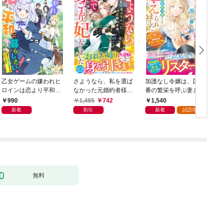
乙女ゲームの嫌われヒ
さようなら、私を選ば
加護なし令嬢は、国一
ロインは恋より平和に
なかった元婚約者様。
番の繁栄を呼ぶ妻とし
暮らしたい！（なのに
一夜で大国君主の身ご
て迎えられました～無
990
1,485
742
1,540
攻略対象たちがついて
もり妃になりました
能と捨てられた私、ど
新着
割引
新着
試読増量
くる！？）
【電子限定SS付き】
うやら精霊との架け橋
となっていたようです
～【電子限定SS付き】
無料