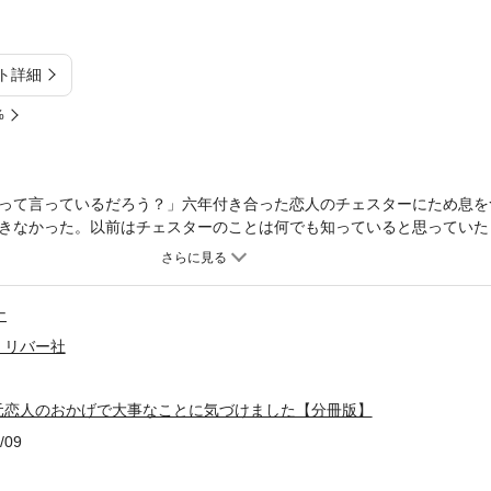
ト詳細
%
って言っているだろう？」六年付き合った恋人のチェスターにため息を
きなかった。以前はチェスターのことは何でも知っていると思っていた
。そんなある日、ミリアは思い切って、自分のために行動してみること
を受け入れ、真似をしてみる。そうすれば、自然と正解が見えてくるの
服を選び、仕事への向き合い方を変え、新しい友人と出会う。そうして
ナ
ーのことを考える時間は減っていった。代わりに、いつも自分を気にか
大きくなっていて――。これは、終わりかけた恋の先で、新しい幸せを
・リバー社
別編を特別に書下ろし追加しています。※本書は『六年付き合った元恋
版】3』です
元恋人のおかげで大事なことに気づけました【分冊版】
/09