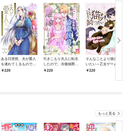
ある日突然、夫が愛人
引きこもり夫人に転生
そんなことより猫が飼
を連れてくるものです
したので、冷徹侯爵と
いたい～乙女ゲームの
から… 1
離縁します 1
世界に転生しました～
220
220
220
1
もっと見る