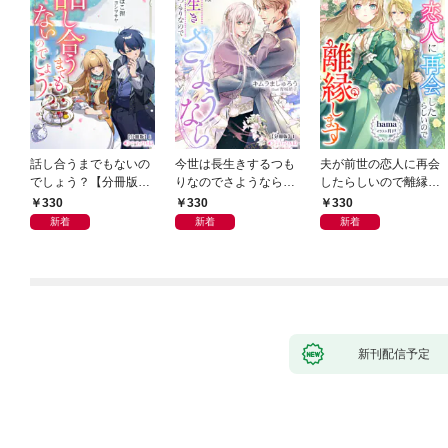
話し合うまでもないの
今世は長生きするつも
夫が前世の恋人に再会
でしょう？【分冊版】
りなのでさようなら
したらしいので離縁し
1
【分冊版】1
ます【分冊版】1
330
330
330
新着
新着
新着
新刊配信予定