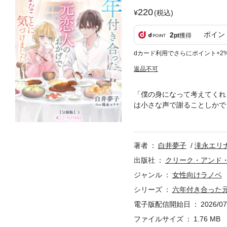
220
(税込)
ポイン
2
pt
獲得
dカード利用でさらにポイント+2
返品不可
「僕の身になって考えてくれ
は小さな声で謝ることしかで
は彼のことがよく分からない
当然のように話していたこと
―そう考えたのだ。少し良い
著者
白井夢子
滝永エリ
広がっていく中で、チェスタ
の存在が、少しずつ心の中で
出版社
クリーク・アンド
電子書籍発売を記念して、特
ジャンル
女性向けラノベ
なことに気づけました【分冊
シリーズ
六年付き合った
電子版配信開始日
2026/07
ファイルサイズ
1.76 MB