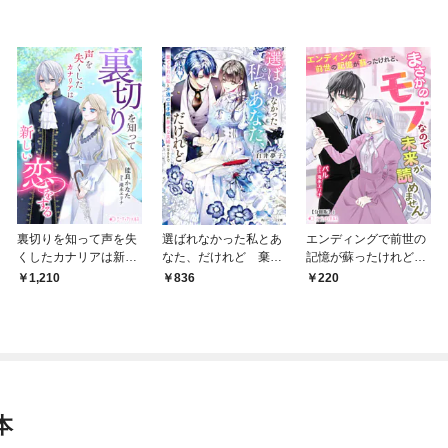
裏切りを知って声を失
選ばれなかった私とあ
エンディングで前世の
くしたカナリアは新し
なた、だけれど 棄て
記憶が蘇ったけれど、
い恋をする
られた私と不遇の王子
まさかのモブなので未
1,210
836
220
様が幸せな夫婦になる
来が読めません【分冊
まで【電子特典付き】
版】1
本