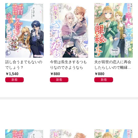
話し合うまでもないの
今世は長生きするつも
夫が前世の恋人に再会
でしょう？
りなのでさようなら
したらしいので離縁し
ます
1,540
880
880
新着
新着
新着