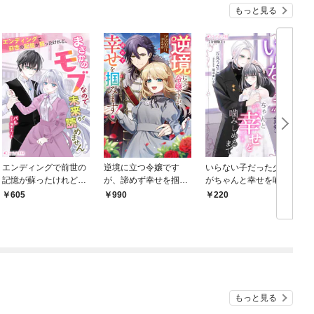
もっと見る
エンディングで前世の
逆境に立つ令嬢です
いらない子だった少女
記憶が蘇ったけれど、
が、諦めず幸せを掴み
がちゃんと幸せを噛み
まさかのモブなので未
ます！ アンソロジーコ
しめるまで【分冊版】
605
990
220
来が読めません
ミック
1
もっと見る