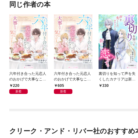
同じ作者の本
六年付き合った元恋人
六年付き合った元恋人
裏切りを知って声を失
のおかげで大事なこと
のおかげで大事なこと
くしたカナリアは新し
に気づけました【分冊
に気づけました
い恋をする【分冊版】
220
605
330
版】1
1
新着
新着
クリーク・アンド・リバー社のおすすめ