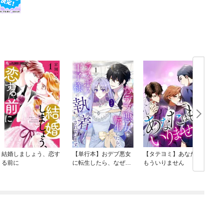
結婚しましょう、恋す
【単行本】おデブ悪女
【タテヨミ】あなたは
る前に
に転生したら、なぜか
もういりません
ラスボス王子様に執着
されています