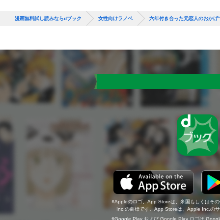
漫画無料試し読みならdブック
女性向けラノベ
六年付き合った元恋人のおかげ
Appleのロゴ、App Storeは、米国もしくはそ
Inc.の商標です。App Storeは、Apple In
Google Play および Google Play ロゴは Go