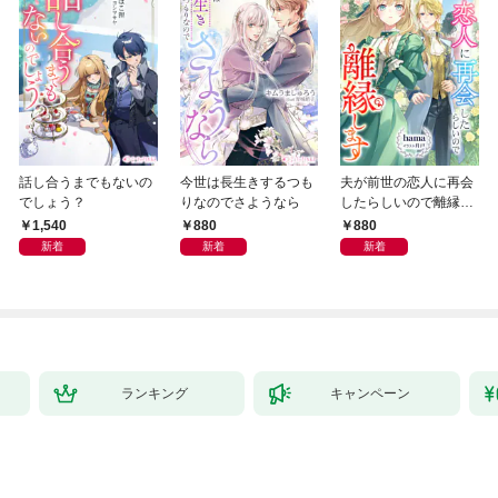
話し合うまでもないの
今世は長生きするつも
夫が前世の恋人に再会
でしょう？
りなのでさようなら
したらしいので離縁し
ます
1,540
880
880
新着
新着
新着
ランキング
キャンペーン