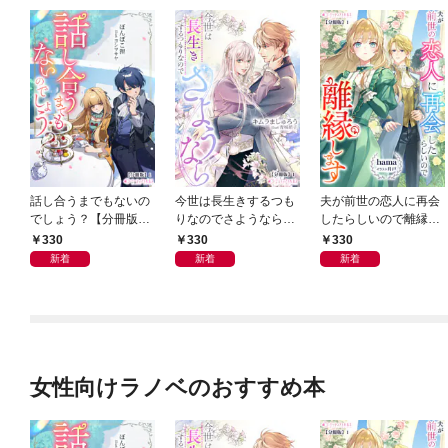
話し合うまでもないの
今世は長生きするつも
夫が前世の恋人に再会
でしょう？【分冊版】
りなのでさようなら
したらしいので離縁し
1
【分冊版】1
ます【分冊版】1
330
330
330
新着
新着
新着
女性向けラノベのおすすめ本