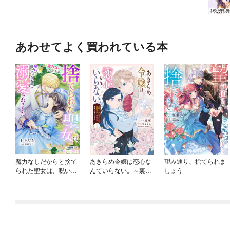
あわせてよく買われている本
魔力なしだからと捨て
あきらめ令嬢は恋心な
望み通り、捨てられま
られた聖女は、呪いで
んていらない。～裏切
しょう
醜くなった公爵に溺愛
られたはずなのに、婚
されました【分冊版】
約者からの溺愛が止ま
りません！～