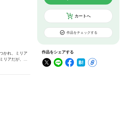
カートへ
作品をチェックする
作品をシェアする
つかれ、ミリア
ミリアだが、今
にした。恋人が
かもしれない―
世界が少しずつ
けてくれる上司
見つける物語。※
人のおかげで大事