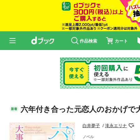
作品検索
カート
六年付き合った元恋人のおかげで
新着
白井夢子
滝永エリナ
ノベル