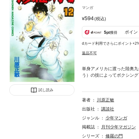
マンガ
594
(税込)
ポイン
5
pt
獲得
dカード利用でさらにポイント+2
返品不可
単身アメリカに渡った陸奥九
う）の技によってボクシング
ス）・キルレインとリングの
試し読み
著者
川原正敏
出版社
講談社
ジャンル
少年マンガ
掲載誌
月刊少年マガジン
シリーズ
修羅の門