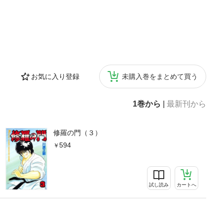
お気に入り登録
未購入巻をまとめて買う
1巻から
|
最新刊から
修羅の門（３）
594
試し読み
カートへ