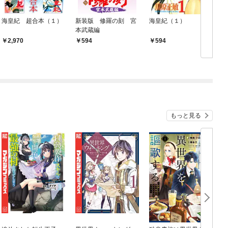
海皇紀 超合本（１）
新装版 修羅の刻 宮
海皇紀（１）
本武蔵編
2,970
594
594
もっと見る