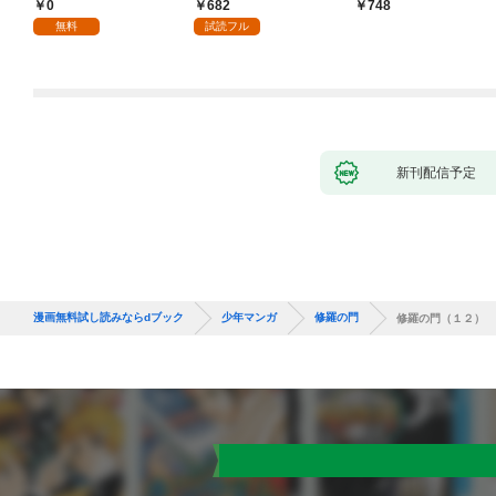
り！？(1)
づくりを（コミック）
0
682
748
１
無料
試読フル
新刊配信予定
漫画無料試し読みならdブック
少年マンガ
修羅の門
修羅の門（１２）