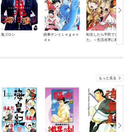
鬼ゴロシ
鉄拳チンミＬｅｇｅｎ
転生したら平民でし
ｄｓ
た。～生活水準に耐え
られないので貴族を目
指します～（コミッ
ク）
もっと見る