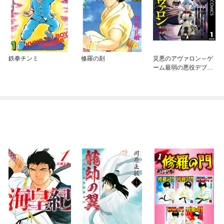
鉄拳チンミ
修羅の刻
災悪のアヴァロン～ゲ
ーム最弱の悪役デブに
転移したけど、俺だ
け“やせれば強くてニュ
ーゲーム”な世界だった
ので、最速レベルアッ
プ＆破滅フラグ回避で
影の英雄を目指します
～