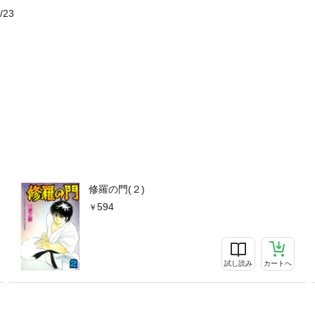
/23
修羅の門(２)
594
試し読み
カートへ