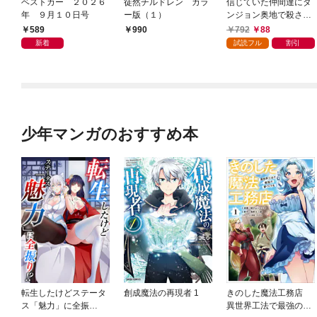
ベストカー ２０２６
徒然チルドレン カラ
信じていた仲間達にダ
年 ９月１０日号
ー版（１）
ンジョン奥地で殺され
かけたがギフト『無限
589
792
88
990
ガチャ』でレベル９９
新着
試読フル
割引
９９の仲間達を手に入
れて元パーティーメン
バーと世界に復讐＆
『ざまぁ！』します！
（１）
少年マンガのおすすめ本
転生したけどステータ
創成魔法の再現者 1
きのした魔法工務店
ス「魅力」に全振
異世界工法で最強の家