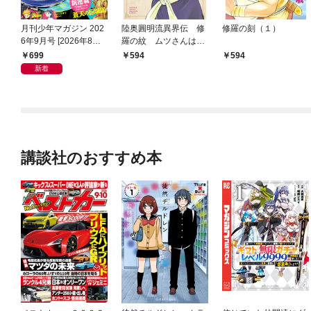
月刊少年マガジン 202
陸奥圓明流異界伝 修
修羅の刻（１）
6年9月号 [2026年8月6
羅の紋 ムツさんはチ
日発売]
ョー強い？！（１）
699
594
594
新着
講談社のおすすめ本