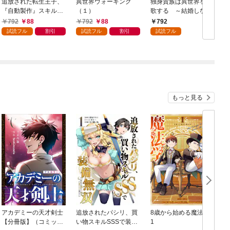
追放された転生王子、
異世界ウォーキング
独身貴族は異世界を謳
『自動製作』スキルで
（１）
歌する ～結婚しない
領地を爆速で開拓し最
男の優雅なおひとりさ
792
88
792
88
792
強の村を作ってしまう
まライフ～（１）
試読フル
割引
試読フル
割引
試読フル
～最強クラフトスキル
で始める、楽々領地開
拓スローライフ～
（１）
もっと見る
アカデミーの天才剣士
追放されたパシリ、買
8歳から始める魔法学
【分冊版】（コミッ
い物スキルSSSで装備
1