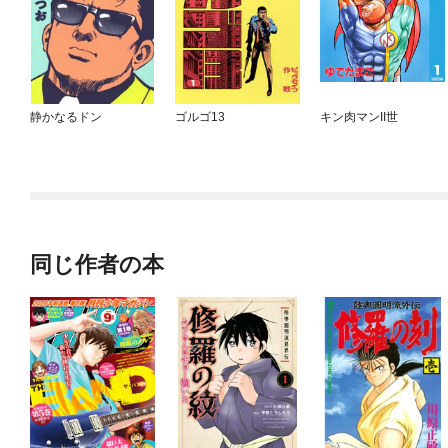
静かなるドン
ゴルゴ13
キン肉マンII世
同じ作者の本