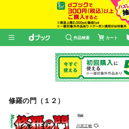
作品検索
カート
修羅の門（１２）
完結
川原正敏