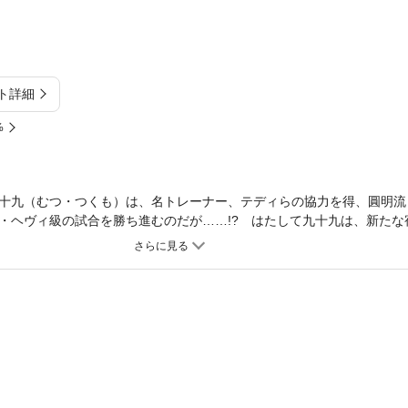
ト詳細
%
十九（むつ・つくも）は、名トレーナー、テディらの協力を得、圓明流
・ヘヴィ級の試合を勝ち進むのだが……!? はたして九十九は、新たな
上で戦えるのであろうか!!