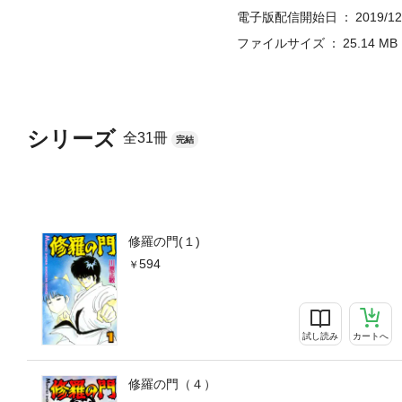
電子版配信開始日
2019/12
ファイルサイズ
25.14 MB
シリーズ
全31冊
完結
修羅の門(１)
594
試し読み
カートへ
修羅の門（４）