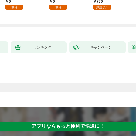
入れて自由を謳歌す
年齢版】(1)
ちのけでひたすら最強
0
0
770
る。1
を目指すモブ転生者～
無料
無料
試読フル
ランキング
キャンペーン
アプリならもっと便利で快適に！