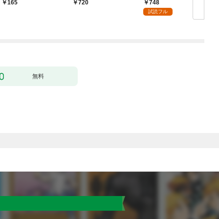
ク） １話【フルカラ
無双 ～買ったモノを
748
165
720
ー】
超強化して最強パーテ
試読フル
ィー目指します～【単
行本版】 1巻
無料