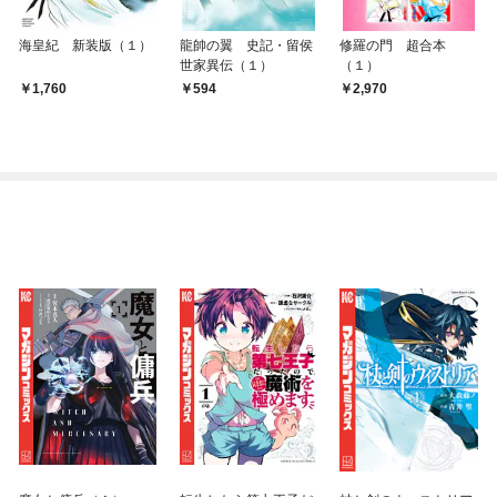
海皇紀 新装版（１）
龍帥の翼 史記・留侯
修羅の門 超合本
世家異伝（１）
（１）
1,760
594
2,970