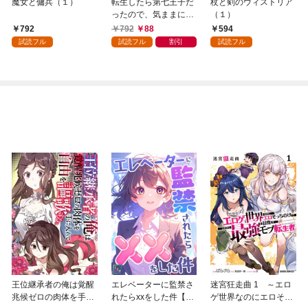
魔女と傭兵（１）
転生したら第七王子だ
杖と剣のウィストリア
ったので、気ままに魔
（１）
術を極めます（１）
792
792
88
594
試読フル
試読フル
割引
試読フル
王位継承者の俺は覚醒
エレベーターに監禁さ
迷宮狂走曲 1 ～エロ
兆候ゼロの肉体を手に
れたらxxをした件【全
ゲ世界なのにエロそっ